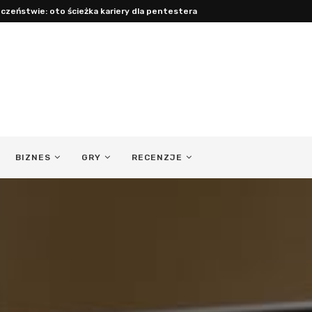
acy: jak być obecnym ojcem...
BIZNES
GRY
RECENZJE