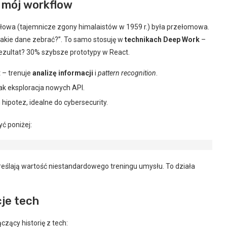
y mój workflow
łowa (tajemnicze zgony himalaistów w 1959 r.) była przełomowa.
kie dane zebrać?”. To samo stosuję w
technikach Deep Work
–
Rezultat? 30% szybsze prototypy w React.
 – trenuje
analizę informacji
i
pattern recognition
.
 jak eksploracja nowych API.
ipotez, idealne do cybersecurity.
ć poniżej:
eślają wartość niestandardowego treningu umysłu. To działa
cje tech
zący historię z tech: