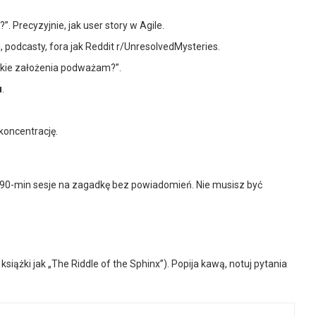
. Precyzyjnie, jak user story w Agile.
, podcasty, fora jak Reddit r/UnresolvedMysteries.
Jakie założenia podważam?”.
u
.
koncentrację.
90-min sesje na zagadkę bez powiadomień. Nie musisz być
 książki jak „The Riddle of the Sphinx”). Popija kawą, notuj pytania