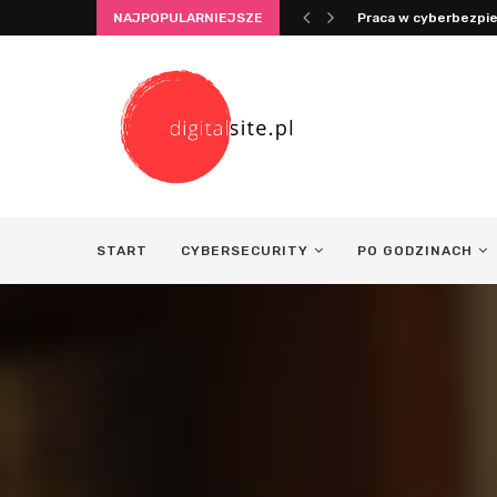
NAJPOPULARNIEJSZE
Integracja życia i pr
START
CYBERSECURITY
PO GODZINACH