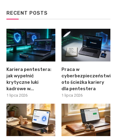
RECENT POSTS
Kariera pentestera:
Praca w
jak wypełnić
cyberbezpieczeństwie:
krytyczne luki
oto ścieżka kariery
kadrowe w...
dla pentestera
1 lipca 2026
1 lipca 2026