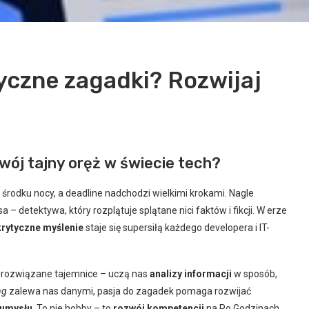
yczne zagadki? Rozwijaj
wój tajny oręż w świecie tech?
 środku nocy, a deadline nadchodzi wielkimi krokami. Nagle
detektywa, który rozplątuje splątane nici faktów i fikcji. W erze
krytyczne myślenie
staje się supersiłą każdego developera i IT-
ierozwiązane tajemnice – uczą nas
analizy informacji
w sposób,
ng
zalewa nas danymi, pasja do zagadek pomaga rozwijać
 umysłu
. To nie hobby – to
rozwój kompetencji
na Po Godzinach.