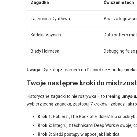
Zagadka
Ćwiczenie tech
Tajemnica Dyatłowa
Analiza logów s
Kodeks Voynich
Data pattern mat
Błędy Holmesa
Debugging false 
Uwaga:
Dyskutuj z teamem na Discordzie – buduje
cieka
Twoje następne kroki do mistrzos
Historyczne zagadki to nie rozrywka – to
trening umysłu
wybierz jedną zagadkę, zastosuj 7 kroków i zobacz, jak r
Krok 1:
Pobierz „The Book of Riddles” lub subskryb
Krok 2:
Integruj z technikami Deep Work w swojej c
Krok 3:
Śledź postępy w appce jak Habitica.