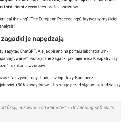
 i historiami z życia tech-profesjonalistów.
critical thinking” (The European Proceedings), krytyczny myśliciel
analysis!
k zagadki je napędzają
y zapytać ChatGPT. Ale jak pisano na portalu laboratorium-
apamiętywanie”. Historyczne zagadki, jak tajemnica Kleopatry czy
ożeń i szukania wzorców.
uczasz fałszywe tropy i budujesz hipotezy. Badania z
jętności u 90% kandydatów – bo ratuje przed błędami w kodzie czy
y od fikcji, uczciwość od kłamstw” – Developing soft skills