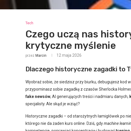
Tech
Czego uczą nas histor
krytyczne myślenie
12 maja 2026
przez
Marcin
Dlaczego historyczne zagadki to T
Wyobraź sobie, że siedzisz przy biurku, debugujesz kod w
przypominasz sobie zagadkę z czasów Sherlocka Holmesa – 
fake newsów
, AI generujących treści i nadmiaru danych,
specjalisty. Ale skąd je wziąć?
Historyczne zagadki – od starożytnych łamigłówek po n
którego nie da żaden kurs online. Dziś, gdy
machine learni
kompetencje, poprawiać koncentrację i budować
trening