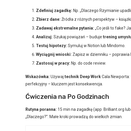
Zdefiniuj zagadkę:
Np. „Dlaczego Rzymianie upadli?”
Zbierz dane:
Źródła z różnych perspektyw – książki
Zadawaj ekstremalne pytania:
„Co jeśli to fake? 
Analizuj:
Szukaj powiązań – buduje
trening umysł
Testuj hipotezy:
Symuluj w Notion lub Mindomo.
Wyciągnij wnioski:
Zapisz w dzienniku – poprawia 
Zastosuj w pracy:
Np. do code review.
Wskazówka:
Używaj
technik Deep Work
Cala Newporta: 
perfekcyjny – kluczem jest konsekwencja.
Ćwiczenia na Po Godzinach
Rutyna poranna:
15 min na zagadkę (app: Brilliant.org lub
„Dlaczego?”. Małe kroki prowadzą do wielkich zmian.