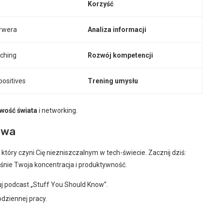
Korzyść
erwera
Analiza informacji
ching
Rozwój kompetencji
positives
Trening umysłu
wość świata
i networking.
twa
, który czyni Cię niezniszczalnym w tech-świecie. Zacznij dziś:
ośnie Twoja koncentracja i produktywność.
uj podcast „Stuff You Should Know”.
odziennej pracy.