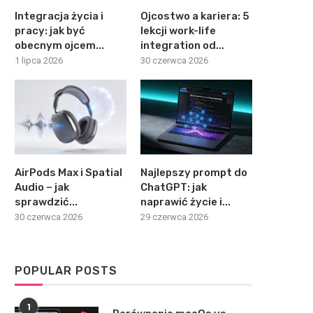
Integracja życia i
Ojcostwo a kariera: 5
pracy: jak być
lekcji work-life
obecnym ojcem...
integration od...
1 lipca 2026
30 czerwca 2026
AirPods Max i Spatial
Najlepszy prompt do
Audio – jak
ChatGPT: jak
sprawdzić...
naprawić życie i...
30 czerwca 2026
29 czerwca 2026
POPULAR POSTS
1