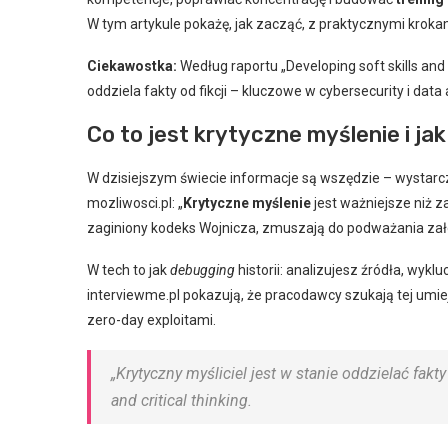
W tym artykule pokażę, jak zacząć, z praktycznymi krokami
Ciekawostka:
Według raportu „Developing soft skills and 
oddziela fakty od fikcji – kluczowe w cybersecurity i data 
Co to jest krytyczne myślenie i ja
W dzisiejszym świecie informacje są wszędzie – wystarcz
mozliwosci.pl: „
Krytyczne myślenie
jest ważniejsze niż z
zaginiony kodeks Wojnicza, zmuszają do podważania zał
W tech to jak
debugging
historii: analizujesz źródła, wykl
interviewme.pl pokazują, że pracodawcy szukają tej umie
zero-day exploitami.
„Krytyczny myśliciel jest w stanie oddzielać fakt
and critical thinking.