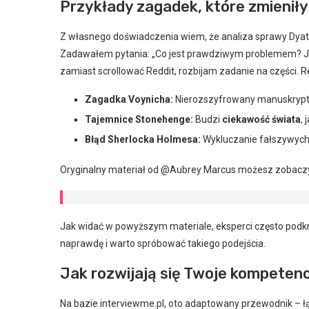
Przykłady zagadek, które zmienił
Z własnego doświadczenia wiem, że analiza sprawy Dyat
Zadawałem pytania: „Co jest prawdziwym problemem? Ja
zamiast scrollować Reddit, rozbijam zadanie na części. 
Zagadka Voynicha:
Nierozszyfrowany manuskrypt
Tajemnice Stonehenge:
Budzi
ciekawość świata
,
Błąd Sherlocka Holmesa:
Wykluczanie fałszywych h
Oryginalny materiał od @Aubrey Marcus możesz zobaczy
Jak widać w powyższym materiale, eksperci często podkr
naprawdę i warto spróbować takiego podejścia.
Jak rozwijają się Twoje kompeten
Na bazie interviewme.pl, oto adaptowany przewodnik – łąc