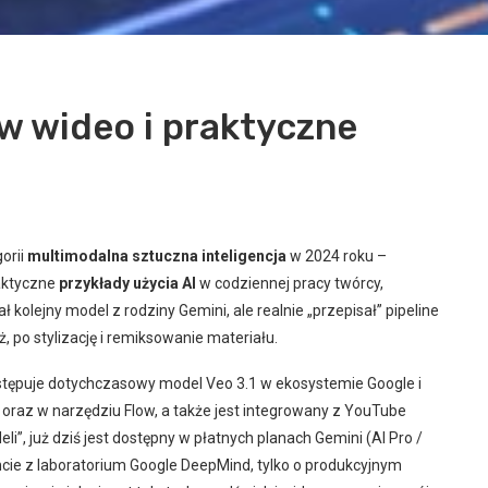
w wideo i praktyczne
orii
multimodalna sztuczna inteligencja
w 2024 roku –
raktyczne
przykłady użycia AI
w codziennej pracy twórcy,
kolejny model z rodziny Gemini, ale realnie „przepisał” pipeline
 po stylizację i remiksowanie materiału.
stępuje dotychczasowy model Veo 3.1 w ekosystemie Google i
i oraz w narzędziu Flow, a także jest integrowany z YouTube
i”, już dziś jest dostępny w płatnych planach Gemini (AI Pro /
ncie z laboratorium Google DeepMind, tylko o produkcyjnym