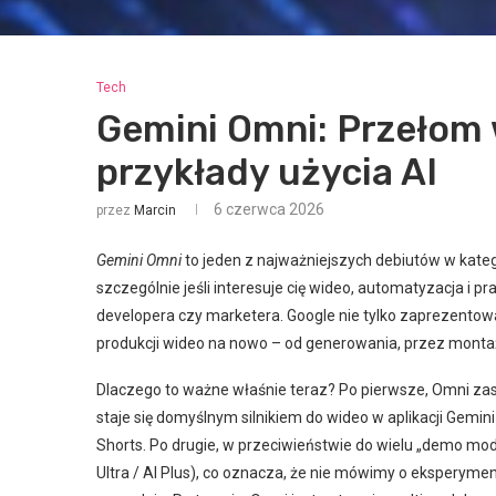
Tech
Gemini Omni: Przełom 
przykłady użycia AI
6 czerwca 2026
przez
Marcin
Gemini Omni
to jeden z najważniejszych debiutów w kateg
szczególnie jeśli interesuje cię wideo, automatyzacja i p
developera czy marketera. Google nie tylko zaprezentował 
produkcji wideo na nowo – od generowania, przez montaż,
Dlaczego to ważne właśnie teraz? Po pierwsze, Omni za
staje się domyślnym silnikiem do wideo w aplikacji Gemin
Shorts. Po drugie, w przeciwieństwie do wielu „demo model
Ultra / AI Plus), co oznacza, że nie mówimy o eksperyme