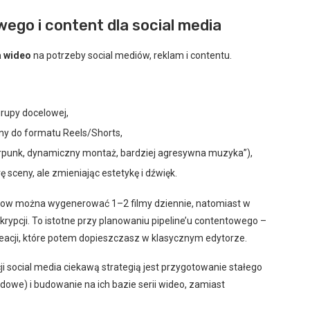
go i content dla social media
a wideo
na potrzeby social mediów, reklam i contentu.
 grupy docelowej,
y do formatu Reels/Shorts,
yberpunk, dynamiczny montaż, bardziej agresywna muzyka”),
ę sceny, ale zmieniając estetykę i dźwięk.
low można wygenerować 1–2 filmy dziennie, natomiast w
rypcji. To istotne przy planowaniu pipeline’u contentowego –
cji, które potem dopieszczasz w klasycznym edytorze.
i social media ciekawą strategią jest przygotowanie stałego
dowe) i budowanie na ich bazie serii wideo, zamiast