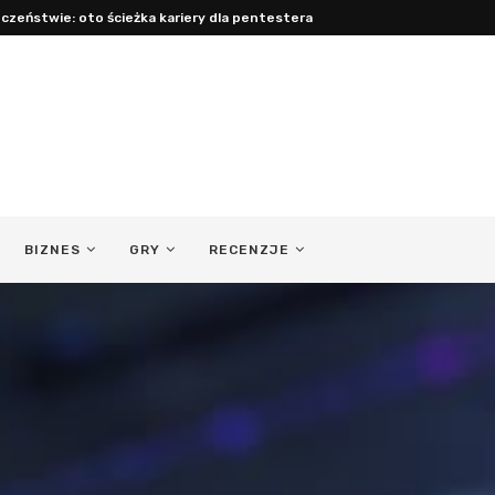
acy: jak być obecnym ojcem...
BIZNES
GRY
RECENZJE