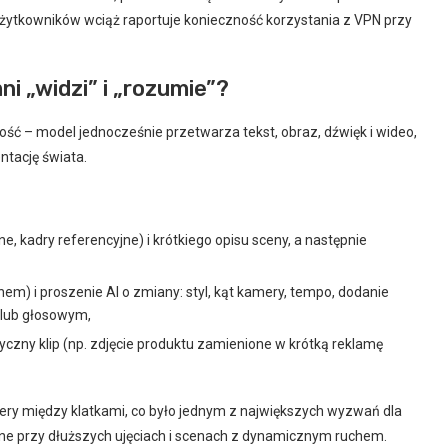
 użytkowników wciąż raportuje konieczność korzystania z VPN przy
i „widzi” i „rozumie”?
ć – model jednocześnie przetwarza tekst, obraz, dźwięk i wideo,
ntację świata.
jne, kadry referencyjne) i krótkiego opisu sceny, a następnie
m) i proszenie AI o zmiany: styl, kąt kamery, tempo, dodanie
 lub głosowym,
czny klip (np. zdjęcie produktu zamienione w krótką reklamę
ery między klatkami, co było jednym z największych wyzwań dla
tne przy dłuższych ujęciach i scenach z dynamicznym ruchem.