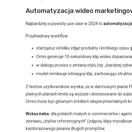
Automatyzacja wideo marketingowe
Najbardziej oczywisty use case w 2024 to
automatyzacj
Przykładowy workflow:
startujesz od kilku zdjęć produktu i krótkiego opisu
Omni generuje 10-sekundowy klip wideo dopasowan
w dialogu prosisz o zmianę stylu (np. „bardziej c
model remiksuje istniejący klip, zachowując struktur
Z testów użytkowników wynika, że w darmowym planie F
płatnych planach limity są wyższe i dostosowane do subsk
Omni może być głównym źródłem eksperymentalnych krea
Wskazówka:
dla polskich małych e‑commerce’ów i agencj
zestawu „stylów referencyjnych” (zdjęcia, klipy moodboar
każdorazowego pisania długich promptów.