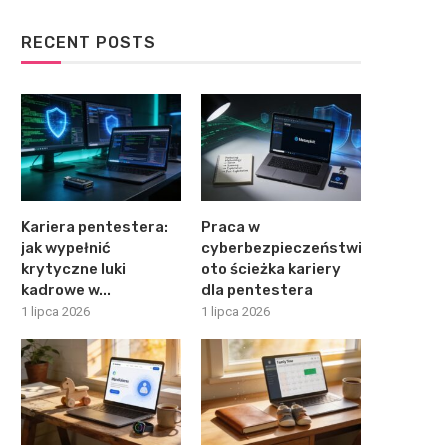
RECENT POSTS
Kariera pentestera:
Praca w
jak wypełnić
cyberbezpieczeństwie:
krytyczne luki
oto ścieżka kariery
kadrowe w...
dla pentestera
1 lipca 2026
1 lipca 2026