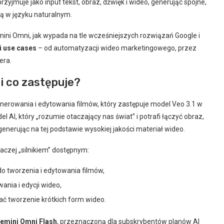
rzyjmuje jako input tekst, obraz, dźwięk i wideo, generując spójne,
ą w języku naturalnym.
emini Omni, jak wypada na tle wcześniejszych rozwiązań Google i
 use cases
– od automatyzacji wideo marketingowego, przez
era.
 i co zastępuje?
erowania i edytowania filmów, który zastępuje model Veo 3.1 w
l AI, który „rozumie otaczający nas świat” i potrafi łączyć obraz,
generując na tej podstawie wysokiej jakości materiał wideo.
aczej „silnikiem” dostępnym:
do tworzenia i edytowania filmów,
nia i edycji wideo,
ć tworzenie krótkich form wideo.
emini Omni Flash
, przeznaczoną dla subskrybentów planów AI