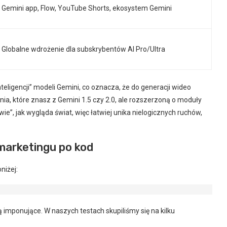
Gemini app, Flow, YouTube Shorts, ekosystem Gemini
Globalne wdrożenie dla subskrybentów AI Pro/Ultra
eligencji” modeli Gemini, co oznacza, że do generacji wideo
a, które znasz z Gemini 1.5 czy 2.0, ale rozszerzoną o moduły
e”, jak wygląda świat, więc łatwiej unika nielogicznych ruchów,
marketingu po kod
niżej:
imponujące. W naszych testach skupiliśmy się na kilku