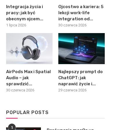
Integracja życia i
Ojcostwo a kariera: 5
pracy: jak być
lekcji work-life
obecnym ojcem...
integration od...
1 lipca 2026
30 czerwca 2026
AirPods Max i Spatial
Najlepszy prompt do
Audio – jak
ChatGPT: jak
sprawdzić...
naprawić życie i...
30 czerwca 2026
29 czerwca 2026
POPULAR POSTS
1