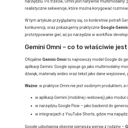
narzędziu. Po trzecie, Omni jest natywnie multimodalny: p
realistyczne sekwencje, które można korygować rozmow
W tym artykule przyglądamy się, co konkretnie potrafi G
konkurencji, oraz pokazujemy praktyczne
Google Gemini
prototypowanie gier, aż po narzędzie w workflow develop
Gemini Omni – co to właściwie jest
Oficjalnie
Gemini Omni
to najnowszy model Google do gen
aplikacji Gemini. Google opisuje go jako multimodalny mode
dźwięk, materiały wideo oraz tekst jako dane wejściowe, 
Ważne:
w praktyce Omni nie jest osobnym produktem, a r
w aplikacji Gemini (mobilnej i webowej) jako moduł 
w narzędziu Google Flow – jako backend do generowa
w integracjach z YouTube Shorts, gdzie ma napędza
Google udostępnia obecnie pierwszą wersję z rodziny –
G