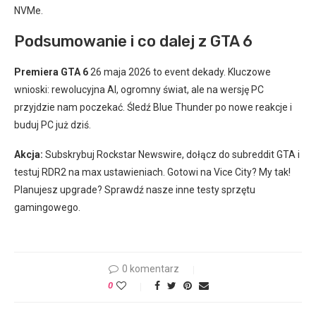
NVMe.
Podsumowanie i co dalej z GTA 6
Premiera GTA 6
26 maja 2026 to event dekady. Kluczowe
wnioski: rewolucyjna AI, ogromny świat, ale na wersję PC
przyjdzie nam poczekać. Śledź Blue Thunder po nowe reakcje i
buduj PC już dziś.
Akcja:
Subskrybuj Rockstar Newswire, dołącz do subreddit GTA i
testuj RDR2 na max ustawieniach. Gotowi na Vice City? My tak!
Planujesz upgrade? Sprawdź nasze inne testy sprzętu
gamingowego.
0 komentarz
0