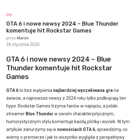
Gry
GTA 6 i nowe newsy 2024 – Blue Thunder
komentuje hit Rockstar Games
przez
Marcin
26 stycznia 2026
:
GTA 6 i nowe newsy 2024 – Blue
Thunder komentuje hit Rockstar
Games
GTA 6
to bez wątpienia
najbardziej wyczekiwana gra
na
świecie, a najnowsze newsy z 2024 roku tylko podkręcają ten
hype. Rockstar Games trzyma fanów w napięciu, a polski
streamer
Blue Thunder
w swoim charakterystycznym,
humorystycznym stylu komentuje każdą plotkę i wyciek. W tym
artykule zanurzymy się w
nowościach GTA 6
, sprawdzimy, co
wiemy o premierze i jak to wszystko wygląda z perspektywy