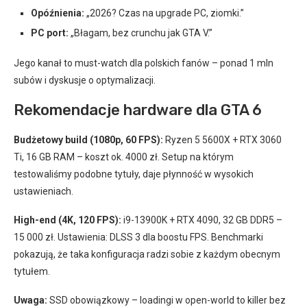
Opóźnienia:
„2026? Czas na upgrade PC, ziomki.”
PC port:
„Błagam, bez crunchu jak GTA V.”
Jego kanał to must-watch dla polskich fanów – ponad 1 mln
subów i dyskusje o optymalizacji.
Rekomendacje hardware dla GTA 6
Budżetowy build (1080p, 60 FPS):
Ryzen 5 5600X + RTX 3060
Ti, 16 GB RAM – koszt ok. 4000 zł. Setup na którym
testowaliśmy podobne tytuły, daje płynność w wysokich
ustawieniach.
High-end (4K, 120 FPS):
i9-13900K + RTX 4090, 32 GB DDR5 –
15 000 zł. Ustawienia: DLSS 3 dla boostu FPS. Benchmarki
pokazują, że taka konfiguracja radzi sobie z każdym obecnym
tytułem.
Uwaga:
SSD obowiązkowy – loadingi w open-world to killer bez