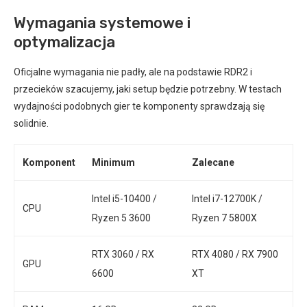
Wymagania systemowe i
optymalizacja
Oficjalne wymagania nie padły, ale na podstawie RDR2 i
przecieków szacujemy, jaki setup będzie potrzebny. W testach
wydajności podobnych gier te komponenty sprawdzają się
solidnie.
Komponent
Minimum
Zalecane
Intel i5-10400 /
Intel i7-12700K /
CPU
Ryzen 5 3600
Ryzen 7 5800X
RTX 3060 / RX
RTX 4080 / RX 7900
GPU
6600
XT