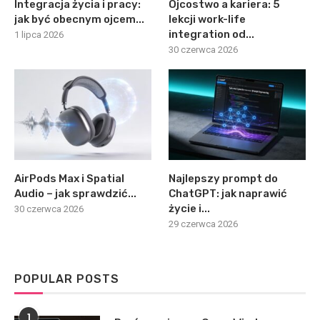
Integracja życia i pracy:
Ojcostwo a kariera: 5
jak być obecnym ojcem...
lekcji work-life
integration od...
1 lipca 2026
30 czerwca 2026
AirPods Max i Spatial
Najlepszy prompt do
Audio – jak sprawdzić...
ChatGPT: jak naprawić
życie i...
30 czerwca 2026
29 czerwca 2026
POPULAR POSTS
1