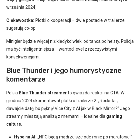
września 2024]
Ciekawostka:
Plotki o kooperacji – dwie postacie w trailerze
sugerują co-op!
Minigier będzie więcej niż kiedykolwiek: od tańca po heisty. Policja
ma być inteligentniejsza – wanted level z rzeczywistymi
konsekwencjami.
Blue Thunder i jego humorystyczne
komentarze
Polski
Blue Thunder streamer
to gwiazda reakcji na GTA. W
grudniu 2024 skomentował plotki o trailerze 2: „Rockstar,
dawajcie datę, bo pęknę! Vice City z AI jak w Black Mirror?” Jego
streamy mieszają analizę z memami – idealne dla
gaming
culture
.
Hype na AI:
„NPC będą mądrzejsze ode mnie po maratonie!”