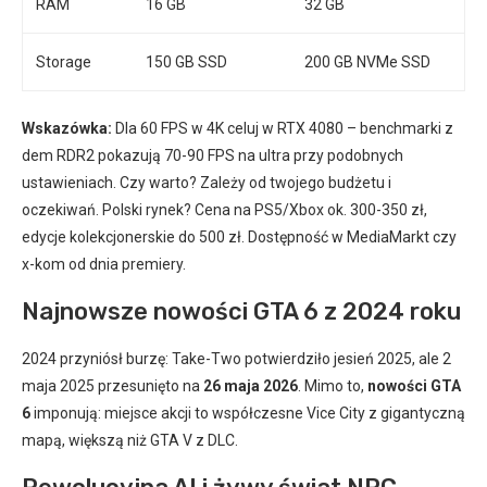
RAM
16 GB
32 GB
Storage
150 GB SSD
200 GB NVMe SSD
Wskazówka:
Dla 60 FPS w 4K celuj w RTX 4080 – benchmarki z
dem RDR2 pokazują 70-90 FPS na ultra przy podobnych
ustawieniach. Czy warto? Zależy od twojego budżetu i
oczekiwań. Polski rynek? Cena na PS5/Xbox ok. 300-350 zł,
edycje kolekcjonerskie do 500 zł. Dostępność w MediaMarkt czy
x-kom od dnia premiery.
Najnowsze nowości GTA 6 z 2024 roku
2024 przyniósł burzę: Take-Two potwierdziło jesień 2025, ale 2
maja 2025 przesunięto na
26 maja 2026
. Mimo to,
nowości GTA
6
imponują: miejsce akcji to współczesne Vice City z gigantyczną
mapą, większą niż GTA V z DLC.