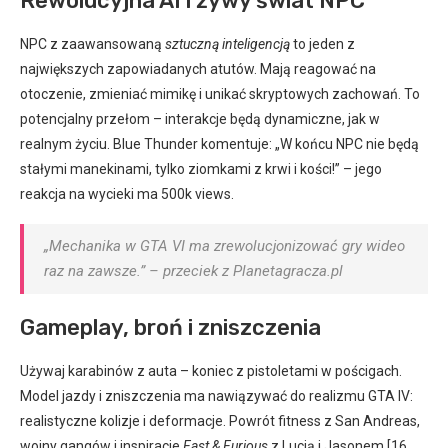
Rewolucyjna AI i żywy świat NPC
NPC z zaawansowaną
sztuczną inteligencją
to jeden z
największych zapowiadanych atutów. Mają reagować na
otoczenie, zmieniać mimikę i unikać skryptowych zachowań. To
potencjalny przełom – interakcje będą dynamiczne, jak w
realnym życiu. Blue Thunder komentuje: „W końcu NPC nie będą
stałymi manekinami, tylko ziomkami z krwi i kości!” – jego
reakcja na wycieki ma 500k views.
„Mechanika w GTA VI ma zrewolucjonizować gry wideo
raz na zawsze.” – przeciek z Planetagracza.pl
Gameplay, broń i zniszczenia
Używaj karabinów z auta – koniec z pistoletami w pościgach.
Model jazdy i zniszczenia ma nawiązywać do realizmu GTA IV:
realistyczne kolizje i deformacje. Powrót fitness z San Andreas,
wojny gangów i inspiracje
Fast & Furious
z Lucią i Jasonem.[16