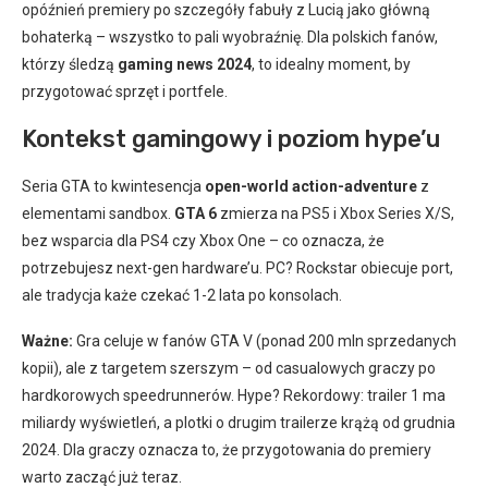
opóźnień premiery po szczegóły fabuły z Lucią jako główną
bohaterką – wszystko to pali wyobraźnię. Dla polskich fanów,
którzy śledzą
gaming news 2024
, to idealny moment, by
przygotować sprzęt i portfele.
Kontekst gamingowy i poziom hype’u
Seria GTA to kwintesencja
open-world action-adventure
z
elementami sandbox.
GTA 6
zmierza na PS5 i Xbox Series X/S,
bez wsparcia dla PS4 czy Xbox One – co oznacza, że
potrzebujesz next-gen hardware’u. PC? Rockstar obiecuje port,
ale tradycja każe czekać 1-2 lata po konsolach.
Ważne:
Gra celuje w fanów GTA V (ponad 200 mln sprzedanych
kopii), ale z targetem szerszym – od casualowych graczy po
hardkorowych speedrunnerów. Hype? Rekordowy: trailer 1 ma
miliardy wyświetleń, a plotki o drugim trailerze krążą od grudnia
2024. Dla graczy oznacza to, że przygotowania do premiery
warto zacząć już teraz.