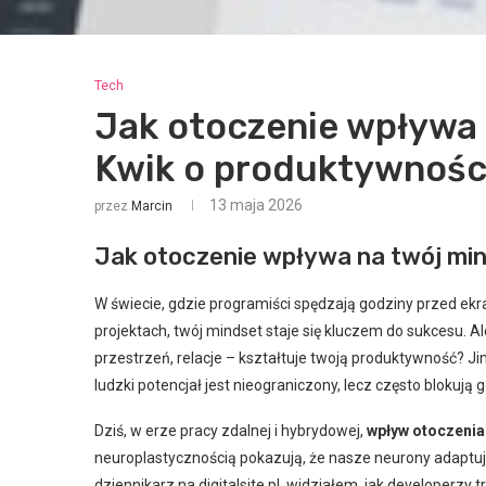
Tech
Jak otoczenie wpływa
Kwik o produktywnośc
13 maja 2026
przez
Marcin
Jak otoczenie wpływa na twój mi
W świecie, gdzie programiści spędzają godziny przed ek
projektach, twój mindset staje się kluczem do sukcesu. Ale
przestrzeń, relacje – kształtuje twoją produktywność? Ji
ludzki potencjał jest nieograniczony, lecz często blokują
Dziś, w erze pracy zdalnej i hybrydowej,
wpływ otoczeni
neuroplastycznością pokazują, że nasze neurony adaptu
dziennikarz na digitalsite.pl, widziałem, jak developer