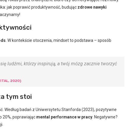
ika: jak poprawić produktywność, budując
zdrowe nawyki
Zaczynamy!
uktywności
ods
. W kontekście otoczenia, mindset to podstawa – sposób
 się ludźmi, którzy inspirują, a twój mózg zacznie tworzyć
ITAL, 2020)
a tym stoi
ć. Według badań z Uniwersytetu Stanforda (2023), pozytywne
 o 20%, poprawiając
mental performance w pracy
. Negatywne?
i.