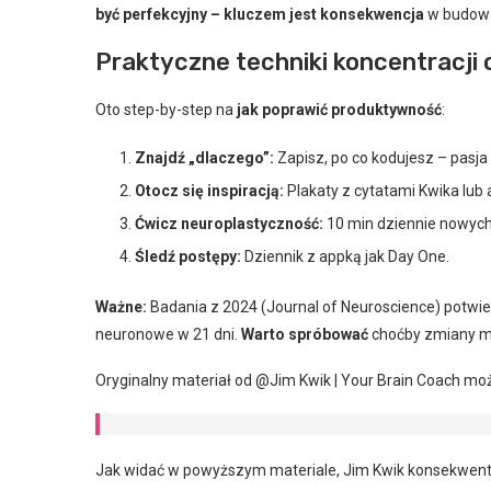
być perfekcyjny – kluczem jest konsekwencja
w budowan
Praktyczne techniki koncentracji 
Oto step-by-step na
jak poprawić produktywność
:
Znajdź „dlaczego”:
Zapisz, po co kodujesz – pasja
Otocz się inspiracją:
Plakaty z cytatami Kwika lub 
Ćwicz neuroplastyczność:
10 min dziennie nowych 
Śledź postępy:
Dziennik z appką jak Day One.
Ważne:
Badania z 2024 (Journal of Neuroscience) potwie
neuronowe w 21 dni.
Warto spróbować
choćby zmiany mi
Oryginalny materiał od @Jim Kwik | Your Brain Coach mo
Jak widać w powyższym materiale, Jim Kwik konsekwentn