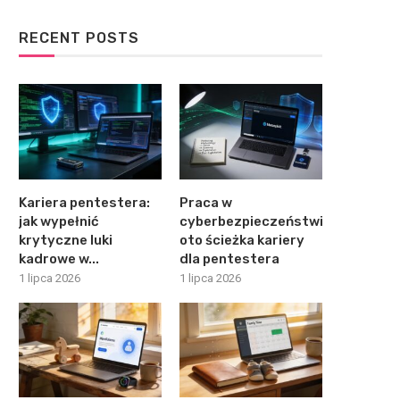
RECENT POSTS
Kariera pentestera:
Praca w
jak wypełnić
cyberbezpieczeństwie:
krytyczne luki
oto ścieżka kariery
kadrowe w...
dla pentestera
1 lipca 2026
1 lipca 2026