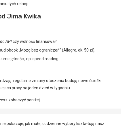
iu tych relacji.
od Jima Kwika
 do
API
czy wolność finansowa?
audiobook „Mózg bez ograniczeń” (Allegro, ok. 50 zł).
umiejętności, np. speed reading.
rdzają: regularne zmiany otoczenia budują nowe ścieżki
ejsca pracy na jeden dzień w tygodniu.
żesz zobaczyć poniżej:
ie pokazuje, jak małe, codzienne wybory kształtują nasz