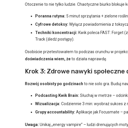
Otoczenie to nie tylko ludzie. Chaotyczne biurko blokuje 
Poranna rutyna:
5 minut sprzątania + zielone rośli
Cyfrowe detoksy:
Wyłącz powiadomienia z toksycz
Techniki koncentracji:
Kwik poleca FAST: Forget (za
Track (śledź postępy).
Osobiście przetestowałem to podczas crunchu w projekc
doświadczenia wiem, że
to działa naprawdę.
Krok 3: Zdrowe nawyki społeczne 
Rozwój osobisty po godzinach
to nie solo gra. Buduj na
Podcasting Kwik Brain:
Słuchaj w metrze – odcinki
Wizualizacja:
Codziennie 3 min: wyobraź sukces z
Grupy accountability:
Aplikacje jak Focusmate – par
Uwaga:
Unikaj „energy vampire” – ludzi drenujących moty