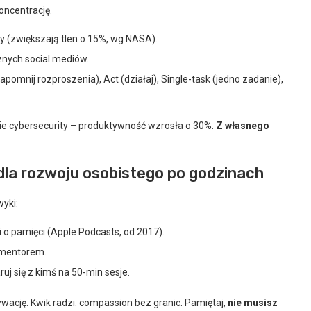
koncentrację.
ny (zwiększają tlen o 15%, wg NASA).
nych social mediów.
pomnij rozproszenia), Act (działaj), Single-task (jedno zadanie),
ie cybersecurity – produktywność wzrosła o 30%.
Z własnego
dla rozwoju osobistego po godzinach
wyki:
 o pamięci (Apple Podcasts, od 2017).
 mentorem.
uj się z kimś na 50-min sesje.
wację. Kwik radzi: compassion bez granic. Pamiętaj,
nie musisz