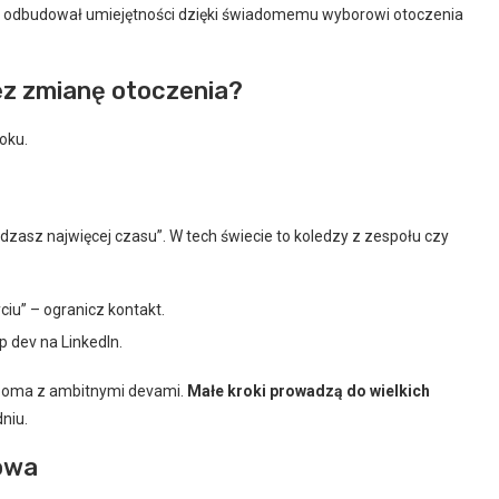
e, odbudował umiejętności dzięki świadomemu wyborowi otoczenia
z zmianę otoczenia?
oku.
ędzasz najwięcej czasu”. W tech świecie to koledzy z zespołu czy
ciu” – ogranicz kontakt.
 dev na LinkedIn.
ooma z ambitnymi devami.
Małe kroki prowadzą do wielkich
niu.
rowa