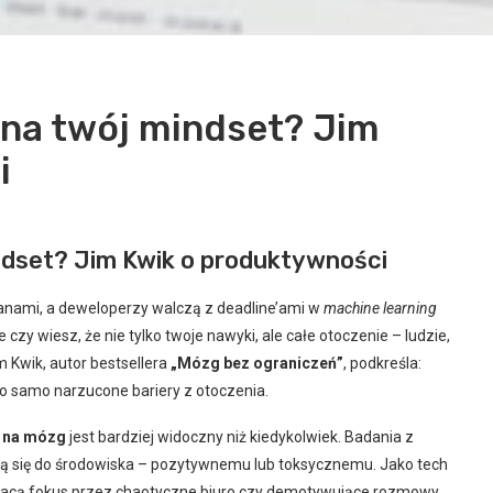
 na twój mindset? Jim
i
ndset? Jim Kwik o produktywności
ranami, a deweloperzy walczą z deadline’ami w
machine learning
 czy wiesz, że nie tylko twoje nawyki, ale całe otoczenie – ludzie,
m Kwik, autor bestsellera
„Mózg bez ograniczeń”
, podkreśla:
 go samo narzucone bariery z otoczenia.
a na mózg
jest bardziej widoczny niż kiedykolwiek. Badania z
ją się do środowiska – pozytywnemu lub toksycznemu. Jako tech
zy tracą fokus przez chaotyczne biuro czy demotywujące rozmowy.