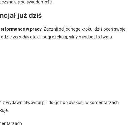
zaczyna się od świadomości.
cjał już dziś
performance w pracy
. Zacznij od jednego kroku: dziś oceń swoje
, gdzie
zero-day
ataki i bugi czekają, silny mindset to twoja
z wydawnictwovital.pl i dołącz do dyskusji w komentarzach.
kuje.
mentarzach.