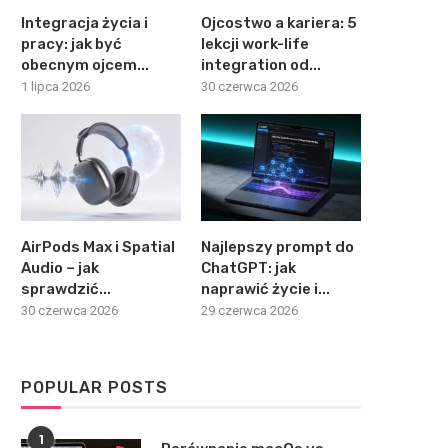
Integracja życia i
Ojcostwo a kariera: 5
pracy: jak być
lekcji work-life
obecnym ojcem...
integration od...
1 lipca 2026
30 czerwca 2026
AirPods Max i Spatial
Najlepszy prompt do
Audio – jak
ChatGPT: jak
sprawdzić...
naprawić życie i...
30 czerwca 2026
29 czerwca 2026
POPULAR POSTS
1