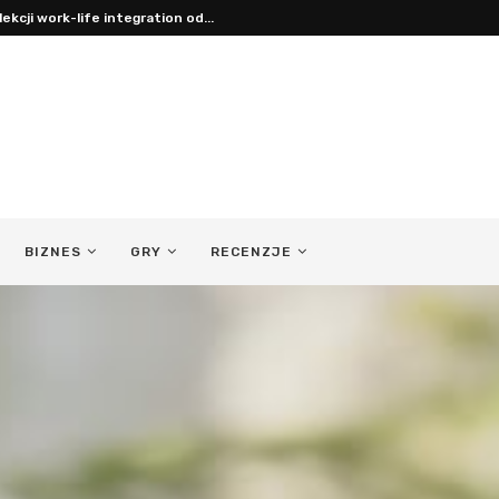
lekcji work-life integration od...
BIZNES
GRY
RECENZJE