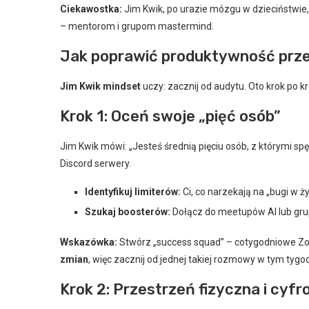
Ciekawostka:
Jim Kwik, po urazie mózgu w dzieciństwi
– mentorom i grupom mastermind.
Jak poprawić produktywność prze
Jim Kwik mindset
uczy: zacznij od audytu. Oto krok po kr
Krok 1: Oceń swoje „pięć osób”
Jim Kwik mówi: „Jesteś średnią pięciu osób, z którymi sp
Discord serwery.
Identyfikuj limiterów:
Ci, co narzekają na „bugi w ży
Szukaj boosterów:
Dołącz do meetupów AI lub grup
Wskazówka:
Stwórz „success squad” – cotygodniowe Z
zmian
, więc zacznij od jednej takiej rozmowy w tym tygod
Krok 2: Przestrzeń fizyczna i cyf