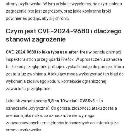
strony użytkownika. W tym artykule wyjaśnimy, na czym polega
zagrożenie, kto jest zagrożony, oraz jakie konkretne kroki
powinieneś podjąć, aby się chronić.
Czym jest CVE-2024-9680 i dlaczego
stanowi zagrożenie
CVE-2024-9680 to luka typu use-after-free
w panelu animacji
Inspektora stron przeglądarki Firefox. W uproszczeniu oznacza
to, że kod przeglądarki próbuje uzyskać dostęp do pamięci, która
została już zwolniona. Atakujący mogą wykorzystać ten błąd do
wykonania złośliwego kodu w kontekście ograniczonej
zawartości przeglądarki.
Luka otrzymała ocenę
9,8 na 10 w skali CVSSv3
– to
oznaczenie „krytyczne”. Co gorsza, złożoność ataku została
oceniona jako niska, co oznacza, że nie wymaga
zaawansowanych umiejętności technicznych ani interakcji ze
strony użytkownika.