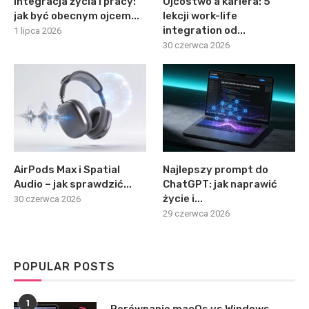
Integracja życia i pracy:
Ojcostwo a kariera: 5
jak być obecnym ojcem...
lekcji work-life
integration od...
1 lipca 2026
30 czerwca 2026
AirPods Max i Spatial
Najlepszy prompt do
Audio – jak sprawdzić...
ChatGPT: jak naprawić
życie i...
30 czerwca 2026
29 czerwca 2026
POPULAR POSTS
1