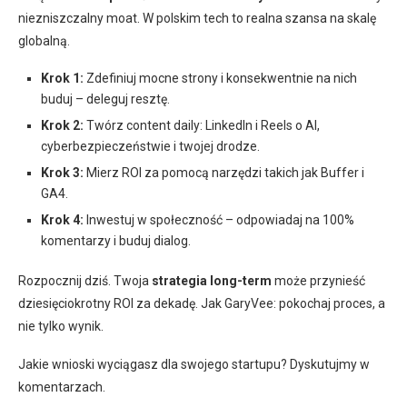
niezniszczalny moat. W polskim tech to realna szansa na skalę
globalną.
Krok 1:
Zdefiniuj mocne strony i konsekwentnie na nich
buduj – deleguj resztę.
Krok 2:
Twórz content daily: LinkedIn i Reels o AI,
cyberbezpieczeństwie i twojej drodze.
Krok 3:
Mierz ROI za pomocą narzędzi takich jak Buffer i
GA4.
Krok 4:
Inwestuj w społeczność – odpowiadaj na 100%
komentarzy i buduj dialog.
Rozpocznij dziś. Twoja
strategia long-term
może przynieść
dziesięciokrotny ROI za dekadę. Jak GaryVee: pokochaj proces, a
nie tylko wynik.
Jakie wnioski wyciągasz dla swojego startupu? Dyskutujmy w
komentarzach.