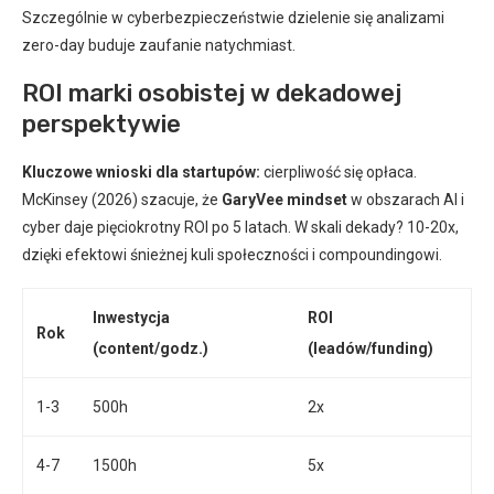
Szczególnie w cyberbezpieczeństwie dzielenie się analizami
zero-day buduje zaufanie natychmiast.
ROI marki osobistej w dekadowej
perspektywie
Kluczowe wnioski dla startupów:
cierpliwość się opłaca.
McKinsey (2026) szacuje, że
GaryVee mindset
w obszarach AI i
cyber daje pięciokrotny ROI po 5 latach. W skali dekady? 10-20x,
dzięki efektowi śnieżnej kuli społeczności i compoundingowi.
Inwestycja
ROI
Rok
(content/godz.)
(leadów/funding)
1-3
500h
2x
4-7
1500h
5x