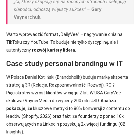
„Ci, którzy skupiają się na mocnych stronach i delegują
słabości, odnoszą większy sukces” –
Gary
Vaynerchuk
.
Warto wprowadzić format „DailyVee” – nagrywanie dnia na
TikToku czy YouTube. To buduje nie tylko dyscyplinę, ale i
autentyczny
rozwój kariery lidera
.
Case study personal brandingu w IT
W Polsce Daniel Kotliński (Brandoholik) buduje markę eksperta
strategią 3R (Relacja, Rozpoznawalność, Rozwój). ROI?
Pięciokrotny wzrost klientów w ciągu 2 lat. W USA GaryVee
skalował VaynerMedia do wyceny 200 mln USD.
Analiza
pokazuje, że
kluczowe metryki to 80% konwersji z contentu do
leadów (Shopify, 2026) oraz fakt, że founderzy z ponad 10k
obserwujących na LinkedIn pozyskują 2x więcej fundingu (CB
Insights).