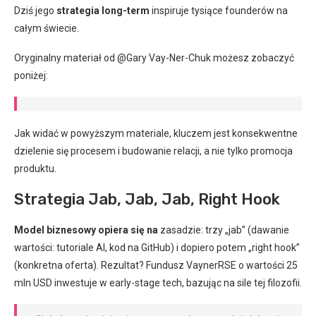
Dziś jego
strategia long-term
inspiruje tysiące founderów na
całym świecie.
Oryginalny materiał od @Gary Vay-Ner-Chuk możesz zobaczyć
poniżej:
Jak widać w powyższym materiale, kluczem jest konsekwentne
dzielenie się procesem i budowanie relacji, a nie tylko promocja
produktu.
Strategia Jab, Jab, Jab, Right Hook
Model biznesowy opiera się na
zasadzie: trzy „jab” (dawanie
wartości: tutoriale AI, kod na GitHub) i dopiero potem „right hook”
(konkretna oferta). Rezultat? Fundusz VaynerRSE o wartości 25
mln USD inwestuje w early-stage tech, bazując na sile tej filozofii.