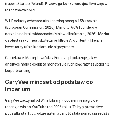
(raport Startup Poland).
Przewaga konkurencyjna
tkwi więc w
rozpoznawalności.
W UE sektory cybersecurity i gaming rosną o 15% rocznie
(European Commission, 2026). Mimo to, 60% founderów
narzeka na brak widoczności (Malawielkafirma.pl, 2026).
Marka
osobista jako moat
skutecznie filtruje AI-content – klienci i
inwestorzy ufają ludziom, nie algorytmom.
Co ciekawe, Maciej Lewiński z Firmove.pl pokazuje, jak w
analityce marka osobista monetyzuje ruch pięć razy szybciej niż
korpo-branding.
GaryVee mindset od podstaw do
imperium
GaryVee zaczynał od Wine Library – codziennie nagrywał
recenzje win na YouTube (od 2006 roku). To były prawdziwe
początki startupu
, gdzie autentyczność stała ponad sprzedażą.