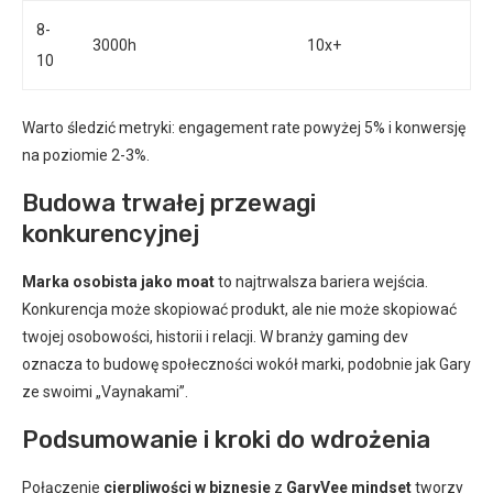
8-
3000h
10x+
10
Warto śledzić metryki: engagement rate powyżej 5% i konwersję
na poziomie 2-3%.
Budowa trwałej przewagi
konkurencyjnej
Marka osobista jako moat
to najtrwalsza bariera wejścia.
Konkurencja może skopiować produkt, ale nie może skopiować
twojej osobowości, historii i relacji. W branży gaming dev
oznacza to budowę społeczności wokół marki, podobnie jak Gary
ze swoimi „Vaynakami”.
Podsumowanie i kroki do wdrożenia
Połączenie
cierpliwości w biznesie
z
GaryVee mindset
tworzy