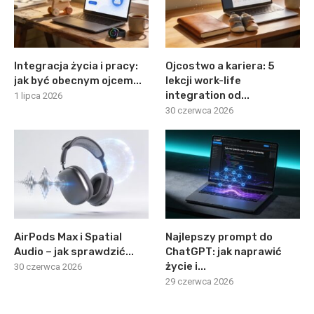
Integracja życia i pracy:
Ojcostwo a kariera: 5
jak być obecnym ojcem...
lekcji work-life
integration od...
1 lipca 2026
30 czerwca 2026
AirPods Max i Spatial
Najlepszy prompt do
Audio – jak sprawdzić...
ChatGPT: jak naprawić
życie i...
30 czerwca 2026
29 czerwca 2026