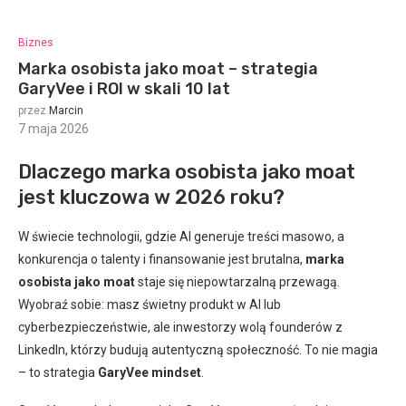
Biznes
Marka osobista jako moat – strategia
GaryVee i ROI w skali 10 lat
przez
Marcin
7 maja 2026
:
Dlaczego marka osobista jako moat
jest kluczowa w 2026 roku?
W świecie technologii, gdzie AI generuje treści masowo, a
konkurencja o talenty i finansowanie jest brutalna,
marka
osobista jako moat
staje się niepowtarzalną przewagą.
Wyobraź sobie: masz świetny produkt w AI lub
cyberbezpieczeństwie, ale inwestorzy wolą founderów z
LinkedIn, którzy budują autentyczną społeczność. To nie magia
– to strategia
GaryVee mindset
.