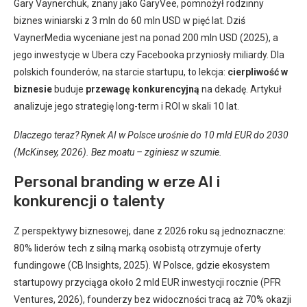
Gary Vaynerchuk, znany jako GaryVee, pomnożył rodzinny
biznes winiarski z 3 mln do 60 mln USD w pięć lat. Dziś
VaynerMedia wyceniane jest na ponad 200 mln USD (2025), a
jego inwestycje w Ubera czy Facebooka przyniosły miliardy. Dla
polskich founderów, na starcie startupu, to lekcja:
cierpliwość w
biznesie
buduje
przewagę konkurencyjną
na dekadę. Artykuł
analizuje jego strategię long-term i ROI w skali 10 lat.
Dlaczego teraz? Rynek AI w Polsce urośnie do 10 mld EUR do 2030
(McKinsey, 2026). Bez moatu – zginiesz w szumie.
Personal branding w erze AI i
konkurencji o talenty
Z perspektywy biznesowej, dane z 2026 roku są jednoznaczne:
80% liderów tech z silną marką osobistą otrzymuje oferty
fundingowe (CB Insights, 2025). W Polsce, gdzie ekosystem
startupowy przyciąga około 2 mld EUR inwestycji rocznie (PFR
Ventures, 2026), founderzy bez widoczności tracą aż 70% okazji