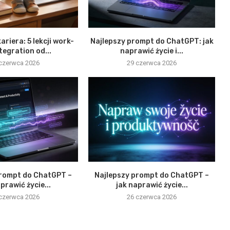
ariera: 5 lekcji work-
Najlepszy prompt do ChatGPT: jak
ntegration od...
naprawić życie i...
czerwca 2026
29 czerwca 2026
prompt do ChatGPT –
Najlepszy prompt do ChatGPT –
prawić życie...
jak naprawić życie...
czerwca 2026
26 czerwca 2026