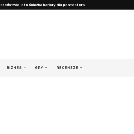
czeństwie: oto ścieżka kariery dla pentestera
acy: jak być obecnym ojcem...
BIZNES
GRY
RECENZJE