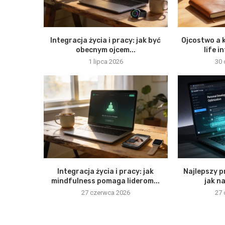
Integracja życia i pracy: jak być
Ojcostwo a k
obecnym ojcem...
life i
1 lipca 2026
30 
Integracja życia i pracy: jak
Najlepszy 
mindfulness pomaga liderom...
jak na
27 czerwca 2026
27 