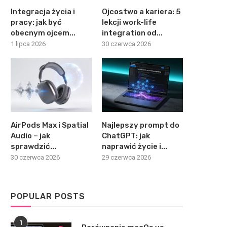
Integracja życia i
Ojcostwo a kariera: 5
pracy: jak być
lekcji work-life
obecnym ojcem...
integration od...
1 lipca 2026
30 czerwca 2026
AirPods Max i Spatial
Najlepszy prompt do
Audio – jak
ChatGPT: jak
sprawdzić...
naprawić życie i...
30 czerwca 2026
29 czerwca 2026
POPULAR POSTS
1