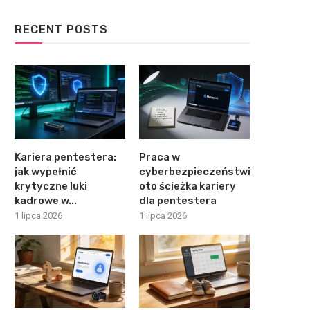
RECENT POSTS
Kariera pentestera:
Praca w
jak wypełnić
cyberbezpieczeństwie:
krytyczne luki
oto ścieżka kariery
kadrowe w...
dla pentestera
1 lipca 2026
1 lipca 2026