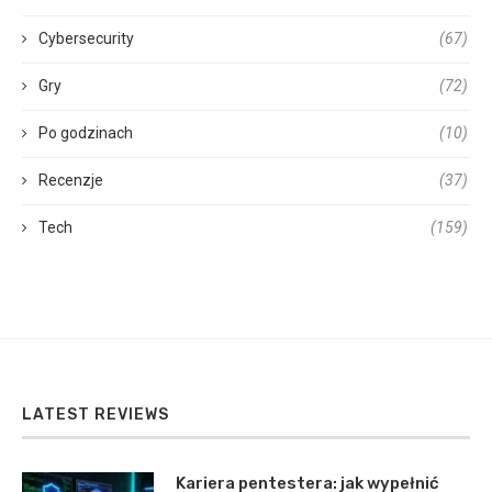
Cybersecurity
(67)
Gry
(72)
Po godzinach
(10)
Recenzje
(37)
Tech
(159)
LATEST REVIEWS
Kariera pentestera: jak wypełnić