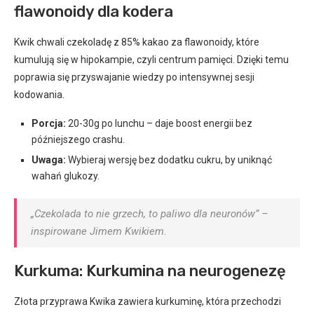
flawonoidy dla kodera
Kwik chwali czekoladę z 85% kakao za flawonoidy, które
kumulują się w hipokampie, czyli centrum pamięci. Dzięki temu
poprawia się przyswajanie wiedzy po intensywnej sesji
kodowania.
Porcja:
20-30g po lunchu – daje boost energii bez
późniejszego crashu.
Uwaga:
Wybieraj wersję bez dodatku cukru, by uniknąć
wahań glukozy.
„Czekolada to nie grzech, to paliwo dla neuronów” –
inspirowane Jimem Kwikiem.
Kurkuma: Kurkumina na neurogenezę
Złota przyprawa Kwika zawiera kurkuminę, która przechodzi