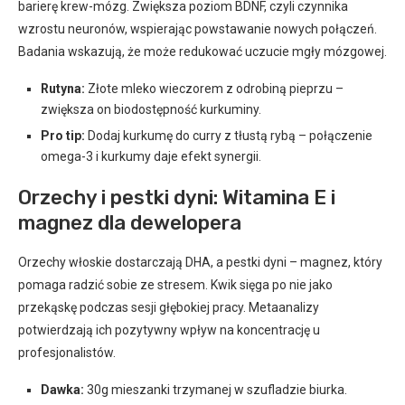
barierę krew-mózg. Zwiększa poziom BDNF, czyli czynnika
wzrostu neuronów, wspierając powstawanie nowych połączeń.
Badania wskazują, że może redukować uczucie mgły mózgowej.
Rutyna:
Złote mleko wieczorem z odrobiną pieprzu –
zwiększa on biodostępność kurkuminy.
Pro tip:
Dodaj kurkumę do curry z tłustą rybą – połączenie
omega-3 i kurkumy daje efekt synergii.
Orzechy i pestki dyni: Witamina E i
magnez dla dewelopera
Orzechy włoskie dostarczają DHA, a pestki dyni – magnez, który
pomaga radzić sobie ze stresem. Kwik sięga po nie jako
przekąskę podczas sesji głębokiej pracy. Metaanalizy
potwierdzają ich pozytywny wpływ na koncentrację u
profesjonalistów.
Dawka:
30g mieszanki trzymanej w szufladzie biurka.