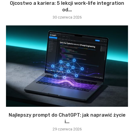
Ojcostwo a kariera: 5 lekcji work-life integration
od...
30 czerwca 2026
Najlepszy prompt do ChatGPT: jak naprawić życie
i...
29 czerwca 2026