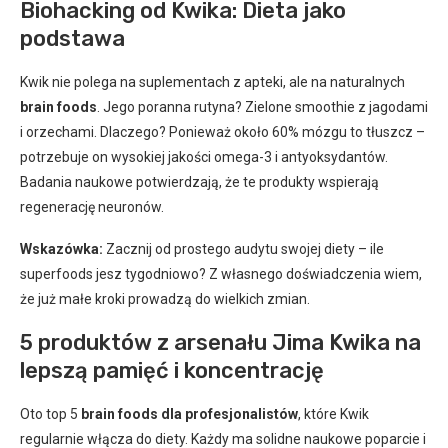
Biohacking od Kwika: Dieta jako
podstawa
Kwik nie polega na suplementach z apteki, ale na naturalnych
brain foods
. Jego poranna rutyna? Zielone smoothie z jagodami
i orzechami. Dlaczego? Ponieważ około 60% mózgu to tłuszcz –
potrzebuje on wysokiej jakości omega-3 i antyoksydantów.
Badania naukowe potwierdzają, że te produkty wspierają
regenerację neuronów.
Wskazówka:
Zacznij od prostego audytu swojej diety – ile
superfoods jesz tygodniowo? Z własnego doświadczenia wiem,
że już małe kroki prowadzą do wielkich zmian.
5 produktów z arsenału Jima Kwika na
lepszą pamięć i koncentrację
Oto top 5
brain foods dla profesjonalistów
, które Kwik
regularnie włącza do diety. Każdy ma solidne naukowe poparcie i