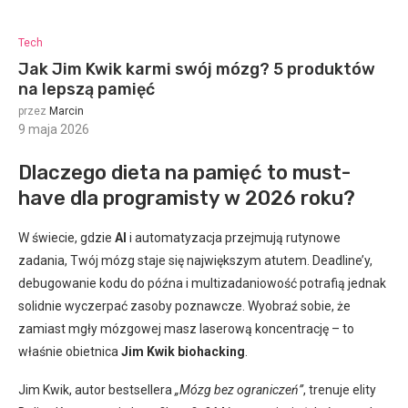
Tech
Jak Jim Kwik karmi swój mózg? 5 produktów
na lepszą pamięć
przez
Marcin
9 maja 2026
:
Dlaczego dieta na pamięć to must-
have dla programisty w 2026 roku?
W świecie, gdzie
AI
i automatyzacja przejmują rutynowe
zadania, Twój mózg staje się największym atutem. Deadline’y,
debugowanie kodu do późna i multizadaniowość potrafią jednak
solidnie wyczerpać zasoby poznawcze. Wyobraź sobie, że
zamiast mgły mózgowej masz laserową koncentrację – to
właśnie obietnica
Jim Kwik biohacking
.
Jim Kwik, autor bestsellera
„Mózg bez ograniczeń”
, trenuje elity