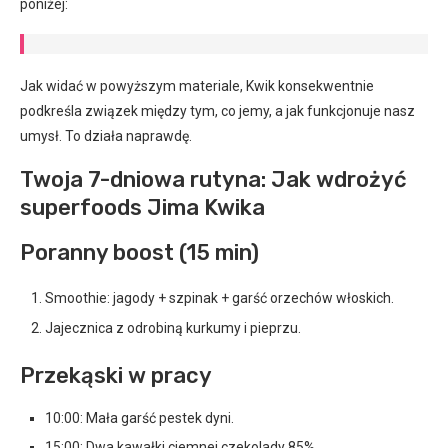
poniżej:
Jak widać w powyższym materiale, Kwik konsekwentnie
podkreśla związek między tym, co jemy, a jak funkcjonuje nasz
umysł. To działa naprawdę.
Twoja 7-dniowa rutyna: Jak wdrożyć
superfoods Jima Kwika
Poranny boost (15 min)
Smoothie: jagody + szpinak + garść orzechów włoskich.
Jajecznica z odrobiną kurkumy i pieprzu.
Przekąski w pracy
10:00: Mała garść pestek dyni.
15:00: Dwa kawałki ciemnej czekolady 85%.