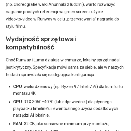
(np. choreografie walki Anunnaki z ludźmi), warto rozważyć
nagranie prostych referencji na green screen i użycie
video‑to‑video w Runway w celu „przerysowania” nagrania do
stylu filmu.
Wydajność sprzętowa i
kompatybilność
Choć Runway i Luma działają w chmurze, lokalny sprzęt nadal
jest krytyczny. Specyfikacja mówi sama za siebie, ale w naszych
testach sprawdziła się następująca konfiguracja:
CPU
: wielordzeniowy (np. Ryzen 9 / Intel i7‑i9) dla komfortu
montażu 4K,
GPU
: RTX 3060–4070 (lub odpowiednik) dla płynnego
playbacku timeline’u i ewentualnego użycia dodatkowych
narzędzi AI lokalnie,
RAM
: 32 GB jako sensowne minimum przy montażu,