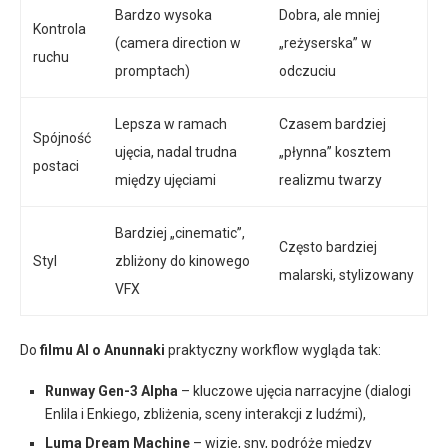
Bardzo wysoka
Dobra, ale mniej
Kontrola
(camera direction w
„reżyserska” w
ruchu
promptach)
odczuciu
Lepsza w ramach
Czasem bardziej
Spójność
ujęcia, nadal trudna
„płynna” kosztem
postaci
między ujęciami
realizmu twarzy
Bardziej „cinematic”,
Często bardziej
Styl
zbliżony do kinowego
malarski, stylizowany
VFX
Do
filmu AI o Anunnaki
praktyczny workflow wygląda tak:
Runway Gen-3 Alpha
– kluczowe ujęcia narracyjne (dialogi
Enlila i Enkiego, zbliżenia, sceny interakcji z ludźmi),
Luma Dream Machine
– wizje, sny, podróże między