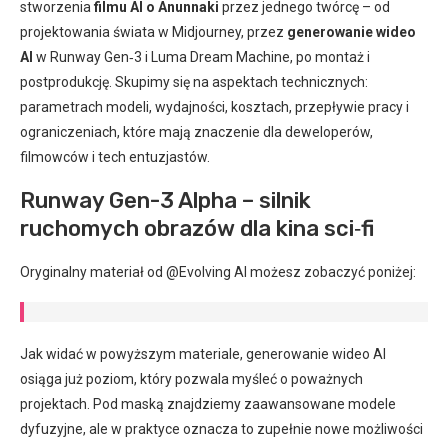
stworzenia
filmu AI o Anunnaki
przez jednego twórcę – od
projektowania świata w Midjourney, przez
generowanie wideo
AI
w Runway Gen‑3 i Luma Dream Machine, po montaż i
postprodukcję. Skupimy się na aspektach technicznych:
parametrach modeli, wydajności, kosztach, przepływie pracy i
ograniczeniach, które mają znaczenie dla deweloperów,
filmowców i tech entuzjastów.
Runway Gen-3 Alpha – silnik
ruchomych obrazów dla kina sci‑fi
Oryginalny materiał od @Evolving AI możesz zobaczyć poniżej:
Jak widać w powyższym materiale, generowanie wideo AI
osiąga już poziom, który pozwala myśleć o poważnych
projektach. Pod maską znajdziemy zaawansowane modele
dyfuzyjne, ale w praktyce oznacza to zupełnie nowe możliwości