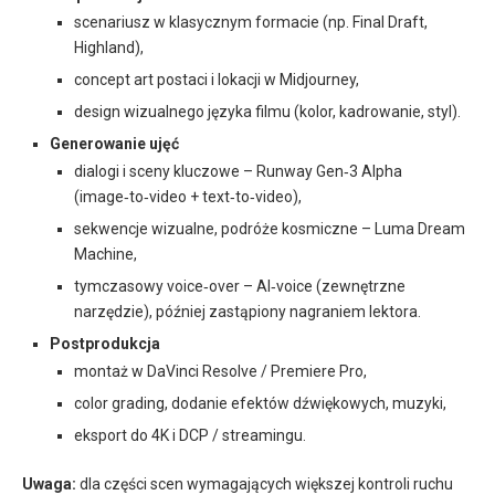
scenariusz w klasycznym formacie (np. Final Draft,
Highland),
concept art postaci i lokacji w Midjourney,
design wizualnego języka filmu (kolor, kadrowanie, styl).
Generowanie ujęć
dialogi i sceny kluczowe – Runway Gen‑3 Alpha
(image‑to‑video + text‑to‑video),
sekwencje wizualne, podróże kosmiczne – Luma Dream
Machine,
tymczasowy voice‑over – AI‑voice (zewnętrzne
narzędzie), później zastąpiony nagraniem lektora.
Postprodukcja
montaż w DaVinci Resolve / Premiere Pro,
color grading, dodanie efektów dźwiękowych, muzyki,
eksport do 4K i DCP / streamingu.
Uwaga:
dla części scen wymagających większej kontroli ruchu