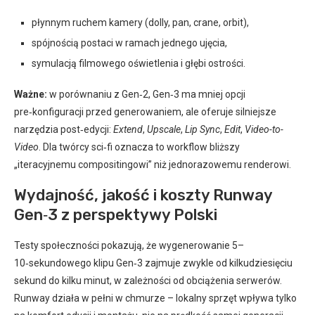
płynnym ruchem kamery (dolly, pan, crane, orbit),
spójnością postaci w ramach jednego ujęcia,
symulacją filmowego oświetlenia i głębi ostrości.
Ważne:
w porównaniu z Gen‑2, Gen‑3 ma mniej opcji
pre‑konfiguracji przed generowaniem, ale oferuje silniejsze
narzędzia post‑edycji:
Extend
,
Upscale
,
Lip Sync
,
Edit
,
Video-to-
Video
. Dla twórcy sci‑fi oznacza to workflow bliższy
„iteracyjnemu compositingowi” niż jednorazowemu renderowi.
Wydajność, jakość i koszty Runway
Gen‑3 z perspektywy Polski
Testy społeczności pokazują, że wygenerowanie 5–
10‑sekundowego klipu Gen‑3 zajmuje zwykle od kilkudziesięciu
sekund do kilku minut, w zależności od obciążenia serwerów.
Runway działa w pełni w chmurze – lokalny sprzęt wpływa tylko