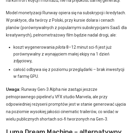
na komfort edycji i montażu, nie na prędkość samej generacji.
Model monetyzacji Runway opiera się na subskrypcji i kredytach.
W praktyce, dla twórcy z Polski, przy kursie dolara i cenach
planów (porównywalnych z popularnymi subskrypcjami SaaS dla
kreatywnych), pełnometrażowy film będzie nadal drogi, ale:
koszt wygenerowania
pilota
8–12 minut sci‑fi jest już
porównywalny z wynajęciem małej ekipy na 1 dzień
zdjęciowy,
całość odbywa się z poziomu przeglądarki – brak inwestycji
w farmę GPU.
Uwaga:
Runway Gen‑3 Alpha nie zastąpi jeszcze
pełnoprawnego pipeline’u VFX studio Marvela, ale przy
odpowiedniej reżyserii promptów jest w stanie generować ujęcia
na poziomie wysokiej jakości cinematic trailerów, co widać w
wielu publicznych shortach sci‑fi tworzonych na Gen‑3.
Luma Dream Machine – alternatywny