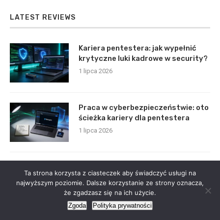
LATEST REVIEWS
Kariera pentestera: jak wypełnić
krytyczne luki kadrowe w security?
1 lipca 2026
Praca w cyberbezpieczeństwie: oto
ścieżka kariery dla pentestera
1 lipca 2026
Integracja życia i pracy: jak być
Ta strona korzysta z ciasteczek aby świadczyć usługi na
obecnym ojcem i skutecznym
najwyższym poziomie. Dalsze korzystanie ze strony oznacza,
liderem
że zgadzasz się na ich użycie.
1 lipca 2026
Zgoda
Polityka prywatności