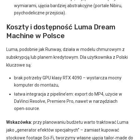
wymiarami, ujęcia bardziej abstrakcyjne (portale Nibiru,
psychodeliczne przejścia).
Koszty i dostępność Luma Dream
Machine w Polsce
Luma, podobnie jak Runway, działa w modelu chmurowym z
subskrypcją lub planem kredytowym. Dla użytkownika z Polski
kluczowe są:
brak potrzeby GPU klasy RTX 4090 – wystarcza mocny
komputer do montażu,
łatwa integracja z pipeline’em: export do MP4, użycie w
DaVinci Resolve, Premiere Pro, nawet w narzędziach
open‑source.
Wskazówka:
przy planowaniu budżetu warto traktować Luma
jako „generator efektów specjalnych” – zamiast kupować
stockowe footage Sci‑Fi, tworzymy własne ujęcia tailor‑made do