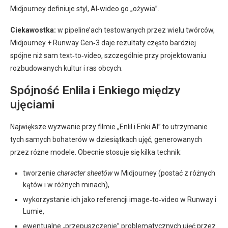
Midjourney definiuje styl, AI‑wideo go „ożywia”.
Ciekawostka:
w pipeline’ach testowanych przez wielu twórców,
Midjourney + Runway Gen‑3 daje rezultaty często bardziej
spójne niż sam text‑to‑video, szczególnie przy projektowaniu
rozbudowanych kultur i ras obcych.
Spójność Enlila i Enkiego między
ujęciami
Największe wyzwanie przy filmie „Enlil i Enki AI” to utrzymanie
tych samych bohaterów w dziesiątkach ujęć, generowanych
przez różne modele. Obecnie stosuje się kilka technik:
tworzenie
character sheetów
w Midjourney (postać z różnych
kątów i w różnych minach),
wykorzystanie ich jako referencji image‑to‑video w Runway i
Lumie,
ewentualne „przepuszczenie” problematycznych ujęć przez