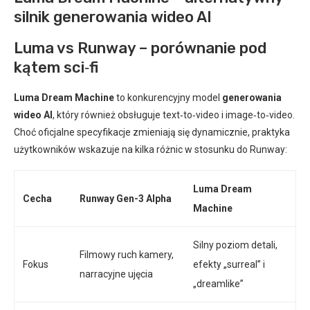
silnik generowania wideo AI
Luma vs Runway – porównanie pod
kątem sci‑fi
Luma Dream Machine
to konkurencyjny model
generowania
wideo AI
, który również obsługuje text‑to‑video i image‑to‑video.
Choć oficjalne specyfikacje zmieniają się dynamicznie, praktyka
użytkowników wskazuje na kilka różnic w stosunku do Runway:
Luma Dream
Cecha
Runway Gen-3 Alpha
Machine
Silny poziom detali,
Filmowy ruch kamery,
Fokus
efekty „surreal” i
narracyjne ujęcia
„dreamlike”