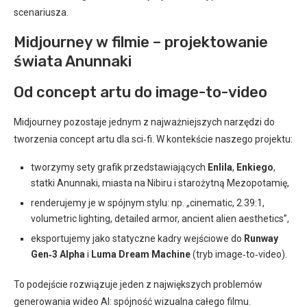
scenariusza.
Midjourney w filmie – projektowanie
świata Anunnaki
Od concept artu do image-to-video
Midjourney pozostaje jednym z najważniejszych narzędzi do
tworzenia concept artu dla sci‑fi. W kontekście naszego projektu:
tworzymy sety grafik przedstawiających
Enlila
,
Enkiego
,
statki Anunnaki, miasta na Nibiru i starożytną Mezopotamię,
renderujemy je w spójnym stylu: np. „cinematic, 2.39:1,
volumetric lighting, detailed armor, ancient alien aesthetics”,
eksportujemy jako statyczne kadry wejściowe do
Runway
Gen‑3 Alpha
i
Luma Dream Machine
(tryb image‑to‑video).
To podejście rozwiązuje jeden z największych problemów
generowania wideo AI: spójność wizualna całego filmu.