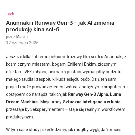
Tech
Anunnaki i Runway Gen-3 – jak AI zmienia
produkcję kina sci-fi
przez
Marcin
12 czerwca 2026
:
Jeszcze kilka lat temu pełnometrażowy film sci‑fi o Anunnaki, z
kosmicznymi miastami, bogami Enlilem i Enkim, złożonymi
efektami VFX i płynną animacją postaci, wymagałby budżetu
małego studia i zespołu kilkudziesięciu osób. Dziś ten sam
projekt może prowadzić jeden twórca z potężnym komputerem i
dostępem do narzędzi takich jak
Runway Gen-3 Alpha
,
Luma
Dream Machine
i Midjourney.
Sztuczna inteligencja w kinie
przestaje być eksperymentem – staje się realnym workflowem
produkcyjnym.
W tym case study prześledzimy, jak mógłby wyglądać proces