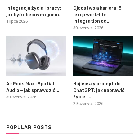
Integracja życia i pracy:
Ojcostwo a kariera: 5
jak być obecnym ojcem...
lekcji work-life
integration od...
1 lipca 2026
30 czerwca 2026
AirPods Max i Spatial
Najlepszy prompt do
Audio – jak sprawdzić...
ChatGPT: jak naprawić
życie i...
30 czerwca 2026
29 czerwca 2026
POPULAR POSTS