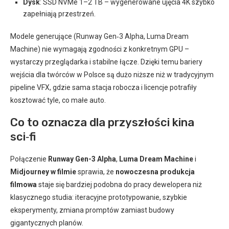
Dysk
: SSD NVMe 1–2 TB – wygenerowane ujęcia 4K szybko
zapełniają przestrzeń.
Modele generujące (Runway Gen‑3 Alpha, Luma Dream
Machine) nie wymagają zgodności z konkretnym GPU –
wystarczy przeglądarka i stabilne łącze. Dzięki temu bariery
wejścia dla twórców w Polsce są dużo niższe niż w tradycyjnym
pipeline VFX, gdzie sama stacja robocza i licencje potrafiły
kosztować tyle, co małe auto.
Co to oznacza dla przyszłości kina
sci‑fi
Połączenie
Runway Gen-3 Alpha
,
Luma Dream Machine
i
Midjourney w filmie
sprawia, że
nowoczesna produkcja
filmowa
staje się bardziej podobna do pracy dewelopera niż
klasycznego studia: iteracyjne prototypowanie, szybkie
eksperymenty, zmiana promptów zamiast budowy
gigantycznych planów.