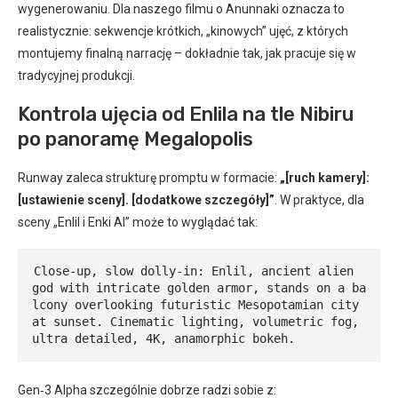
wygenerowaniu. Dla naszego filmu o Anunnaki oznacza to
realistycznie: sekwencje krótkich, „kinowych” ujęć, z których
montujemy finalną narrację – dokładnie tak, jak pracuje się w
tradycyjnej produkcji.
Kontrola ujęcia od Enlila na tle Nibiru
po panoramę Megalopolis
Runway zaleca strukturę promptu w formacie:
„[ruch kamery]:
[ustawienie sceny]. [dodatkowe szczegóły]”
. W praktyce, dla
sceny „Enlil i Enki AI” może to wyglądać tak:
Close-up, slow dolly-in: Enlil, ancient alien 
god with intricate golden armor, stands on a ba
lcony overlooking futuristic Mesopotamian city 
at sunset. Cinematic lighting, volumetric fog, 
ultra detailed, 4K, anamorphic bokeh.
Gen‑3 Alpha szczególnie dobrze radzi sobie z: