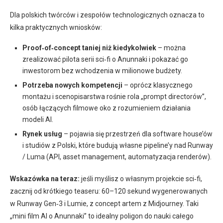
Dla polskich twórców i zespołów technologicznych oznacza to
kilka praktycznych wniosków:
Proof‑of‑concept taniej niż kiedykolwiek
– można
zrealizować pilota serii sci‑fi o Anunnaki i pokazać go
inwestorom bez wchodzenia w milionowe budżety.
Potrzeba nowych kompetencji
– oprócz klasycznego
montażu i scenopisarstwa rośnie rola „prompt directorów”,
osób łączących filmowe oko z rozumieniem działania
modeli AI.
Rynek usług
– pojawia się przestrzeń dla software house’ów
i studiów z Polski, które budują własne pipeline’y nad Runway
/ Luma (API, asset management, automatyzacja renderów).
Wskazówka na teraz:
jeśli myślisz o własnym projekcie sci‑fi,
zacznij od krótkiego teaseru: 60–120 sekund wygenerowanych
w Runway Gen‑3 i Lumie, z concept artem z Midjourney. Taki
„mini film AI o Anunnaki” to idealny poligon do nauki całego