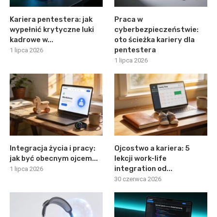
Kariera pentestera: jak
Praca w
wypełnić krytyczne luki
cyberbezpieczeństwie:
kadrowe w...
oto ścieżka kariery dla
pentestera
1 lipca 2026
1 lipca 2026
Integracja życia i pracy:
Ojcostwo a kariera: 5
jak być obecnym ojcem...
lekcji work-life
integration od...
1 lipca 2026
30 czerwca 2026