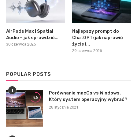
AirPods Max i Spatial
Najlepszy prompt do
Audio – jak sprawdzić...
ChatGPT: jak naprawić
życie i...
30 czerwca 2026
29 czerwca 2026
POPULAR POSTS
1
Porównanie macOs vs Windows.
6.5
Który system operacyjny wybrać?
28 stycznia 2021