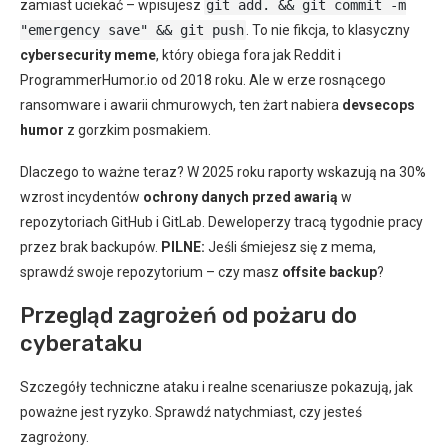
zamiast uciekać – wpisujesz
git add. && git commit -m
"emergency save" && git push
. To nie fikcja, to klasyczny
cybersecurity meme
, który obiega fora jak Reddit i
ProgrammerHumor.io od 2018 roku. Ale w erze rosnącego
ransomware i awarii chmurowych, ten żart nabiera
devsecops
humor
z gorzkim posmakiem.
Dlaczego to ważne teraz? W 2025 roku raporty wskazują na 30%
wzrost incydentów
ochrony danych przed awarią
w
repozytoriach GitHub i GitLab. Deweloperzy tracą tygodnie pracy
przez brak backupów.
PILNE:
Jeśli śmiejesz się z mema,
sprawdź swoje repozytorium – czy masz
offsite backup
?
Przegląd zagrożeń od pożaru do
cyberataku
Szczegóły techniczne ataku i realne scenariusze pokazują, jak
poważne jest ryzyko. Sprawdź natychmiast, czy jesteś
zagrożony.