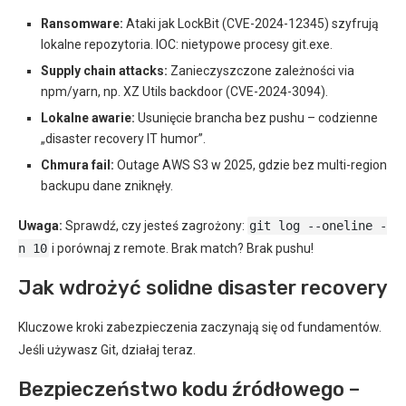
Ransomware:
Ataki jak LockBit (CVE-2024-12345) szyfrują
lokalne repozytoria. IOC: nietypowe procesy git.exe.
Supply chain attacks:
Zanieczyszczone zależności via
npm/yarn, np. XZ Utils backdoor (CVE-2024-3094).
Lokalne awarie:
Usunięcie brancha bez pushu – codzienne
„disaster recovery IT humor”.
Chmura fail:
Outage AWS S3 w 2025, gdzie bez multi-region
backupu dane zniknęły.
Uwaga:
Sprawdź, czy jesteś zagrożony:
git log --oneline -
n 10
i porównaj z remote. Brak match? Brak pushu!
Jak wdrożyć solidne disaster recovery
Kluczowe kroki zabezpieczenia zaczynają się od fundamentów.
Jeśli używasz Git, działaj teraz.
Bezpieczeństwo kodu źródłowego –