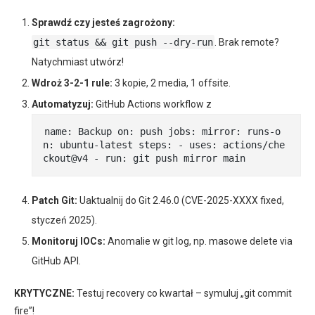
Sprawdź czy jesteś zagrożony:
git status && git push --dry-run
. Brak remote?
Natychmiast utwórz!
Wdroż 3-2-1 rule:
3 kopie, 2 media, 1 offsite.
Automatyzuj:
GitHub Actions workflow z
name: Backup on: push jobs: mirror: runs-o
n: ubuntu-latest steps: - uses: actions/che
ckout@v4 - run: git push mirror main
Patch Git:
Uaktualnij do Git 2.46.0 (CVE-2025-XXXX fixed,
styczeń 2025).
Monitoruj IOCs:
Anomalie w git log, np. masowe delete via
GitHub API.
KRYTYCZNE:
Testuj recovery co kwartał – symuluj „git commit
fire”!