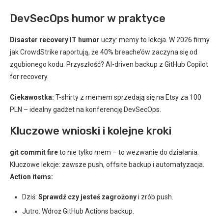
DevSecOps humor w praktyce
Disaster recovery IT humor
uczy: memy to lekcja. W 2026 firmy
jak CrowdStrike raportują, że 40% breache’ów zaczyna się od
zgubionego kodu. Przyszłość? AI-driven backup z GitHub Copilot
for recovery.
Ciekawostka:
T-shirty z memem sprzedają się na Etsy za 100
PLN – idealny gadżet na konferencję DevSecOps.
Kluczowe wnioski i kolejne kroki
git commit fire
to nie tylko mem – to wezwanie do działania.
Kluczowe lekcje: zawsze push, offsite backup i automatyzacja.
Action items:
Dziś:
Sprawdź czy jesteś zagrożony
i zrób push.
Jutro: Wdroż GitHub Actions backup.