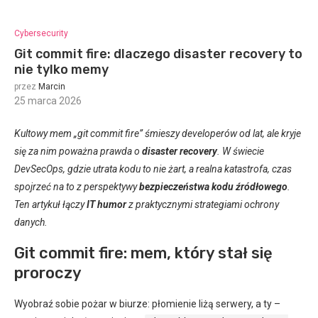
Cybersecurity
Git commit fire: dlaczego disaster recovery to
nie tylko memy
przez
Marcin
25 marca 2026
:
Kultowy mem „git commit fire” śmieszy developerów od lat, ale kryje
się za nim poważna prawda o
disaster recovery
. W świecie
DevSecOps, gdzie utrata kodu to nie żart, a realna katastrofa, czas
spojrzeć na to z perspektywy
bezpieczeństwa kodu źródłowego
.
Ten artykuł łączy
IT humor
z praktycznymi strategiami ochrony
danych.
Git commit fire: mem, który stał się
proroczy
Wyobraź sobie pożar w biurze: płomienie liżą serwery, a ty –