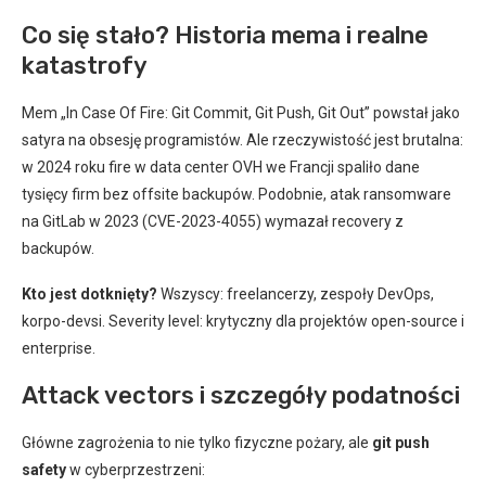
Co się stało? Historia mema i realne
katastrofy
Mem „In Case Of Fire: Git Commit, Git Push, Git Out” powstał jako
satyra na obsesję programistów. Ale rzeczywistość jest brutalna:
w 2024 roku fire w data center OVH we Francji spaliło dane
tysięcy firm bez offsite backupów. Podobnie, atak ransomware
na GitLab w 2023 (CVE-2023-4055) wymazał recovery z
backupów.
Kto jest dotknięty?
Wszyscy: freelancerzy, zespoły DevOps,
korpo-devsi. Severity level: krytyczny dla projektów open-source i
enterprise.
Attack vectors i szczegóły podatności
Główne zagrożenia to nie tylko fizyczne pożary, ale
git push
safety
w cyberprzestrzeni: