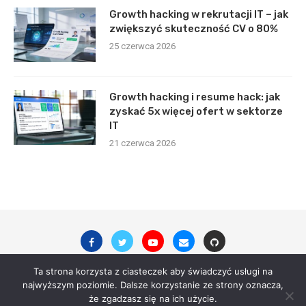
Growth hacking w rekrutacji IT – jak
zwiększyć skuteczność CV o 80%
25 czerwca 2026
Growth hacking i resume hack: jak
zyskać 5x więcej ofert w sektorze
IT
21 czerwca 2026
Ta strona korzysta z ciasteczek aby świadczyć usługi na
najwyższym poziomie. Dalsze korzystanie ze strony oznacza,
© 2023 - All Right Reserved. digitalsite.pl
że zgadzasz się na ich użycie.