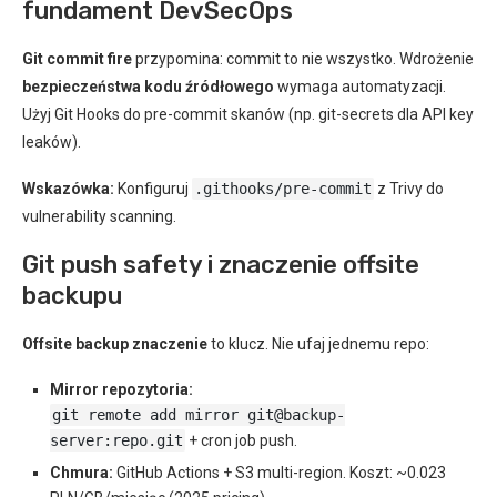
fundament DevSecOps
Git commit fire
przypomina: commit to nie wszystko. Wdrożenie
bezpieczeństwa kodu źródłowego
wymaga automatyzacji.
Użyj Git Hooks do pre-commit skanów (np. git-secrets dla API key
leaków).
Wskazówka:
Konfiguruj
.githooks/pre-commit
z Trivy do
vulnerability scanning.
Git push safety i znaczenie offsite
backupu
Offsite backup znaczenie
to klucz. Nie ufaj jednemu repo:
Mirror repozytoria:
git remote add mirror git@backup-
server:repo.git
+ cron job push.
Chmura:
GitHub Actions + S3 multi-region. Koszt: ~0.023