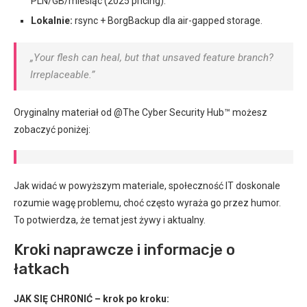
PLN/GB/miesiąc (2025 pricing).
Lokalnie:
rsync + BorgBackup dla air-gapped storage.
„Your flesh can heal, but that unsaved feature branch?
Irreplaceable.”
Oryginalny materiał od @The Cyber Security Hub™ możesz
zobaczyć poniżej:
Jak widać w powyższym materiale, społeczność IT doskonale
rozumie wagę problemu, choć często wyraża go przez humor.
To potwierdza, że temat jest żywy i aktualny.
Kroki naprawcze i informacje o
łatkach
JAK SIĘ CHRONIĆ – krok po kroku: