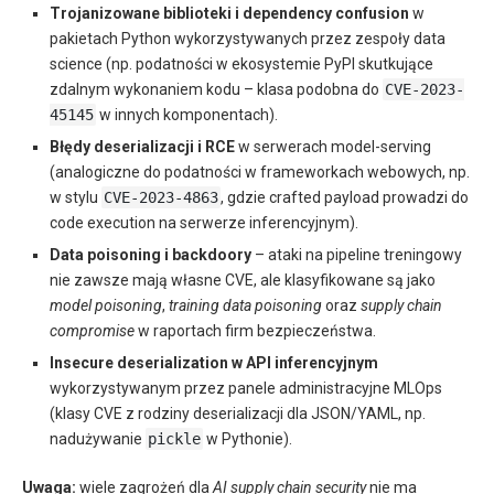
Trojanizowane biblioteki i dependency confusion
w
pakietach Python wykorzystywanych przez zespoły data
science (np. podatności w ekosystemie PyPI skutkujące
zdalnym wykonaniem kodu – klasa podobna do
CVE-2023-
45145
w innych komponentach).
Błędy deserializacji i RCE
w serwerach model-serving
(analogiczne do podatności w frameworkach webowych, np.
w stylu
CVE-2023-4863
, gdzie crafted payload prowadzi do
code execution na serwerze inferencyjnym).
Data poisoning i backdoory
– ataki na pipeline treningowy
nie zawsze mają własne CVE, ale klasyfikowane są jako
model poisoning
,
training data poisoning
oraz
supply chain
compromise
w raportach firm bezpieczeństwa.
Insecure deserialization w API inferencyjnym
wykorzystywanym przez panele administracyjne MLOps
(klasy CVE z rodziny deserializacji dla JSON/YAML, np.
nadużywanie
pickle
w Pythonie).
Uwaga:
wiele zagrożeń dla
AI supply chain security
nie ma