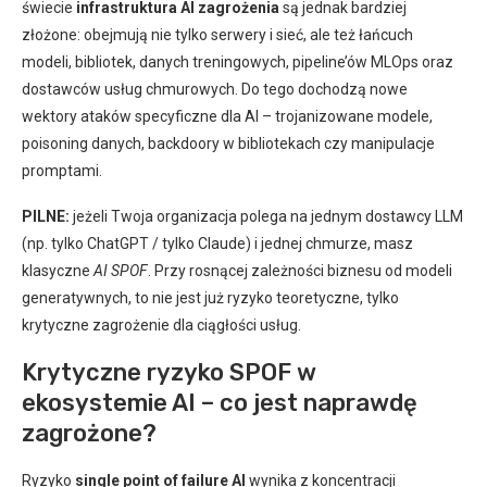
świecie
infrastruktura AI zagrożenia
są jednak bardziej
złożone: obejmują nie tylko serwery i sieć, ale też łańcuch
modeli, bibliotek, danych treningowych, pipeline’ów MLOps oraz
dostawców usług chmurowych. Do tego dochodzą nowe
wektory ataków specyficzne dla AI – trojanizowane modele,
poisoning danych, backdoory w bibliotekach czy manipulacje
promptami.
PILNE:
jeżeli Twoja organizacja polega na jednym dostawcy LLM
(np. tylko ChatGPT / tylko Claude) i jednej chmurze, masz
klasyczne
AI SPOF
. Przy rosnącej zależności biznesu od modeli
generatywnych, to nie jest już ryzyko teoretyczne, tylko
krytyczne zagrożenie dla ciągłości usług.
Krytyczne ryzyko SPOF w
ekosystemie AI – co jest naprawdę
zagrożone?
Ryzyko
single point of failure AI
wynika z koncentracji