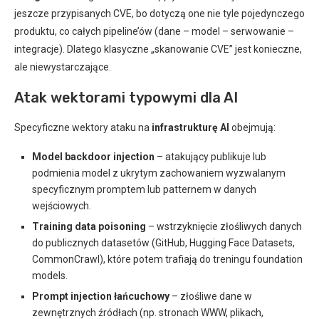
jeszcze przypisanych CVE, bo dotyczą one nie tyle pojedynczego
produktu, co całych pipeline’ów (dane – model – serwowanie –
integracje). Dlatego klasyczne „skanowanie CVE” jest konieczne,
ale niewystarczające.
Atak wektorami typowymi dla AI
Specyficzne wektory ataku na
infrastrukturę AI
obejmują:
Model backdoor injection
– atakujący publikuje lub
podmienia model z ukrytym zachowaniem wyzwalanym
specyficznym promptem lub patternem w danych
wejściowych.
Training data poisoning
– wstrzyknięcie złośliwych danych
do publicznych datasetów (GitHub, Hugging Face Datasets,
CommonCrawl), które potem trafiają do treningu foundation
models.
Prompt injection łańcuchowy
– złośliwe dane w
zewnętrznych źródłach (np. stronach WWW, plikach,