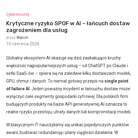
Cybersecurity
Krytyczne ryzyko SPOF w AI – łańcuch dostaw
zagrożeniem dla usług
przez
Marcin
10 czerwca 2026
:
Globalny ekosystem AI okazuje się dziś zaskakująco kruchy:
większość najpopularniejszych usług – od ChatGPT po Claude i
setki SaaS-ów – opiera się na zaledwie kilku dostawcach modeli,
GPU, chmur i danych. To niemal gotowy przepis na
single point
of failure AI
. Jeden poważny incydent w łańcuchu dostaw może
wyłączyć całe segmenty gospodarki cyfrowej. Dla polskich firm
budujących produkty na bazie API generatywnej AI oznacza to
realne ryzyko przestoju, utraty danych lub kompromitacji modeli.
W klasycznym IT nauczyliśmy się unikać pojedynczych punktów
awarii, budować redundancję i plany ciągłości działania. W