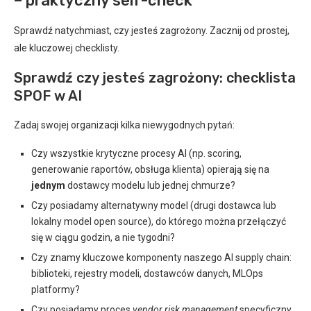
– praktyczny self-check
Sprawdź natychmiast, czy jesteś zagrożony. Zacznij od prostej,
ale kluczowej checklisty.
Sprawdź czy jesteś zagrożony: checklista
SPOF w AI
Zadaj swojej organizacji kilka niewygodnych pytań:
Czy wszystkie krytyczne procesy AI (np. scoring,
generowanie raportów, obsługa klienta) opierają się na
jednym
dostawcy modelu lub jednej chmurze?
Czy posiadamy alternatywny model (drugi dostawca lub
lokalny model open source), do którego można przełączyć
się w ciągu godzin, a nie tygodni?
Czy znamy kluczowe komponenty naszego AI supply chain:
biblioteki, rejestry modeli, dostawców danych, MLOps
platformy?
Czy posiadamy proces
vendor risk management
specyficzny