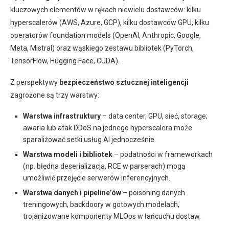
kluczowych elementów w rękach niewielu dostawców: kilku
hyperscalerów (AWS, Azure, GCP), kilku dostawców GPU, kilku
operatorów foundation models (OpenAI, Anthropic, Google,
Meta, Mistral) oraz wąskiego zestawu bibliotek (PyTorch,
TensorFlow, Hugging Face, CUDA).
Z perspektywy
bezpieczeństwo sztucznej inteligencji
zagrożone są trzy warstwy:
Warstwa infrastruktury
– data center, GPU, sieć, storage;
awaria lub atak DDoS na jednego hyperscalera może
sparaliżować setki usług AI jednocześnie.
Warstwa modeli i bibliotek
– podatności w frameworkach
(np. błędna deserializacja, RCE w parserach) mogą
umożliwić przejęcie serwerów inferencyjnych.
Warstwa danych i pipeline’ów
– poisoning danych
treningowych, backdoory w gotowych modelach,
trojanizowane komponenty MLOps w łańcuchu dostaw.