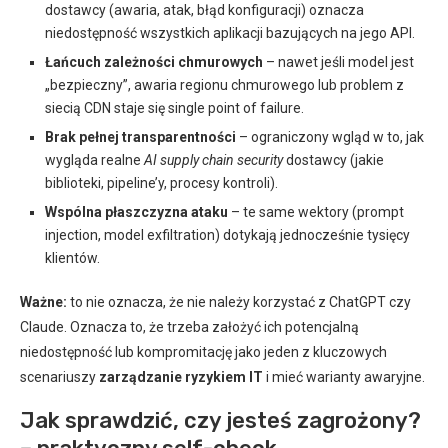
dostawcy (awaria, atak, błąd konfiguracji) oznacza
niedostępność wszystkich aplikacji bazujących na jego API.
Łańcuch zależności chmurowych
– nawet jeśli model jest
„bezpieczny”, awaria regionu chmurowego lub problem z
siecią CDN staje się single point of failure.
Brak pełnej transparentności
– ograniczony wgląd w to, jak
wygląda realne
AI supply chain security
dostawcy (jakie
biblioteki, pipeline’y, procesy kontroli).
Wspólna płaszczyzna ataku
– te same wektory (prompt
injection, model exfiltration) dotykają jednocześnie tysięcy
klientów.
Ważne:
to nie oznacza, że nie należy korzystać z ChatGPT czy
Claude. Oznacza to, że trzeba założyć ich potencjalną
niedostępność lub kompromitację jako jeden z kluczowych
scenariuszy
zarządzanie ryzykiem IT
i mieć warianty awaryjne.
Jak sprawdzić, czy jesteś zagrożony?