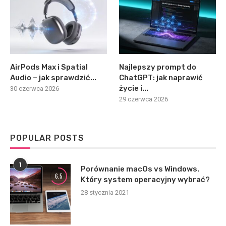
AirPods Max i Spatial
Najlepszy prompt do
Audio – jak sprawdzić...
ChatGPT: jak naprawić
życie i...
30 czerwca 2026
29 czerwca 2026
POPULAR POSTS
1
Porównanie macOs vs Windows.
6.5
Który system operacyjny wybrać?
28 stycznia 2021