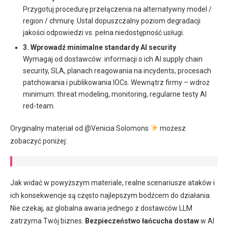
Przygotuj procedurę przełączenia na alternatywny model /
region / chmurę. Ustal dopuszczalny poziom degradacji
jakości odpowiedzi vs. pełna niedostępność usługi.
3. Wprowadź minimalne standardy AI security
Wymagaj od dostawców: informacji o ich AI supply chain
security, SLA, planach reagowania na incydents, procesach
patchowania i publikowania IOCs. Wewnątrz firmy – wdroż
minimum: threat modeling, monitoring, regularne testy AI
red-team.
Oryginalny materiał od @Venicia Solomons
możesz
zobaczyć poniżej:
Jak widać w powyższym materiale, realne scenariusze ataków i
ich konsekwencje są często najlepszym bodźcem do działania.
Nie czekaj, aż globalna awaria jednego z dostawców LLM
zatrzyma Twój biznes.
Bezpieczeństwo łańcucha dostaw
w AI