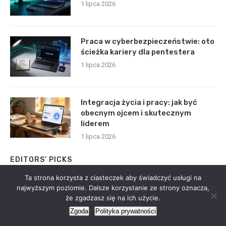
1 lipca 2026
Praca w cyberbezpieczeństwie: oto
ścieżka kariery dla pentestera
1 lipca 2026
Integracja życia i pracy: jak być
obecnym ojcem i skutecznym
liderem
1 lipca 2026
EDITORS’ PICKS
Ta strona korzysta z ciasteczek aby świadczyć usługi na
najwyższym poziomie. Dalsze korzystanie ze strony oznacza,
Growth hacking w rekrutacji IT – jak
że zgadzasz się na ich użycie.
zwiększyć ROI CV i wygrać rynek
Zgoda
Polityka prywatności
25 czerwca 2026