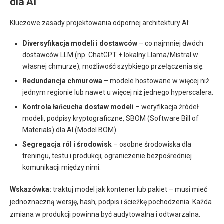
dla AI
Kluczowe zasady projektowania odpornej architektury AI:
Diversyfikacja modeli i dostawców
– co najmniej dwóch
dostawców LLM (np. ChatGPT + lokalny Llama/Mistral w
własnej chmurze), możliwość szybkiego przełączenia się.
Redundancja chmurowa
– modele hostowane w więcej niż
jednym regionie lub nawet u więcej niż jednego hyperscalera.
Kontrola łańcucha dostaw modeli
– weryfikacja źródeł
modeli, podpisy kryptograficzne, SBOM (Software Bill of
Materials) dla AI (Model BOM).
Segregacja ról i środowisk
– osobne środowiska dla
treningu, testu i produkcji; ograniczenie bezpośredniej
komunikacji między nimi.
Wskazówka:
traktuj model jak kontener lub pakiet – musi mieć
jednoznaczną wersję, hash, podpis i ścieżkę pochodzenia. Każda
zmiana w produkcji powinna być audytowalna i odtwarzalna.