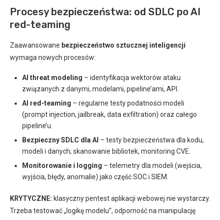
Procesy bezpieczeństwa: od SDLC po AI
red-teaming
Zaawansowane
bezpieczeństwo sztucznej inteligencji
wymaga nowych procesów:
AI threat modeling
– identyfikacja wektorów ataku
związanych z danymi, modelami, pipeline’ami, API.
AI red-teaming
– regularne testy podatności modeli
(prompt injection, jailbreak, data exfiltration) oraz całego
pipeline’u.
Bezpieczny SDLC dla AI
– testy bezpieczeństwa dla kodu,
modeli i danych; skanowanie bibliotek, monitoring CVE.
Monitorowanie i logging
– telemetry dla modeli (wejścia,
wyjścia, błędy, anomalie) jako część SOC i SIEM.
KRYTYCZNE:
klasyczny pentest aplikacji webowej nie wystarczy.
Trzeba testować „logikę modelu”, odporność na manipulację