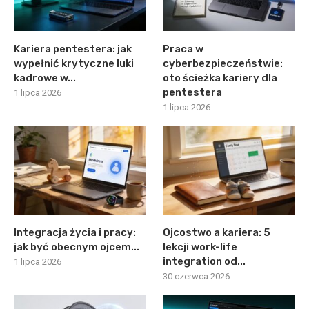
Kariera pentestera: jak
Praca w
wypełnić krytyczne luki
cyberbezpieczeństwie:
kadrowe w...
oto ścieżka kariery dla
pentestera
1 lipca 2026
1 lipca 2026
Integracja życia i pracy:
Ojcostwo a kariera: 5
jak być obecnym ojcem...
lekcji work-life
integration od...
1 lipca 2026
30 czerwca 2026