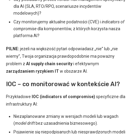
dla AI (SLA, RTO/RPO, scenariusze incydentów
modelowych)?
Czy monitorujemy aktualne podatności (CVE) i
indicators of
compromise
dla komponentów, z których korzysta nasza
platforma AI?
PILNE:
jeżeli na większość pytań odpowiadasz „nie” lub „nie
wiemy”, Twoja organizacja prawdopodobnie ma poważny
problem z
AI supply chain security
i efektywnym
zarządzaniem ryzykiem IT
w obszarze AI.
IOC – co monitorować w kontekście AI?
Przykładowe
IOC (indicators of compromise)
specyficzne dla
infrastruktury AI:
Niezaplanowane zmiany w wersjach modeli lub wagach
(
model drift
bez uzasadnienia biznesowego).
Pojawienie się niepodpisanych lub niesprawdzonych modeli