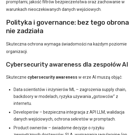
promptami, jakość filtrów bezpieczeństwa oraz zachowanie w
warunkach nieoczekiwanych danych wejściowych.
Polityka i governance: bez tego obrona
nie zadziała
Skuteczna ochrona wymaga świadomości na każdym poziomie
organizacji.
Cybersecurity awareness dla zespołów AI
Skuteczne
cybersecurity awareness
w erze AI muszą objąć:
Data scientistów i inżynierów ML – zagrożenia supply chain,
backdoory w modelach, ryzyka używania „gotowców” z
internetu.
Developerów – bezpieczna integracja z API LLM, walidacja
danych wejściowych, ochrona sekretów w promptach.
Product ownerów – świadome decyzje o ryzyku
zewnętrznych dostawców, SLA, wymagania regulacyjne (np.