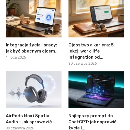
Integracja życia i pracy:
Ojcostwo a kariera: 5
jak być obecnym ojcem...
lekcji work-life
integration od...
1 lipca 2026
30 czerwca 2026
AirPods Max i Spatial
Najlepszy prompt do
Audio – jak sprawdzić...
ChatGPT: jak naprawić
życie i...
30 czerwca 2026