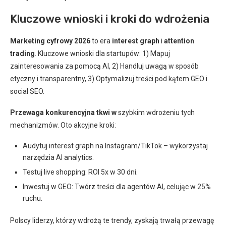
Kluczowe wnioski i kroki do wdrożenia
Marketing cyfrowy 2026
to era
interest graph
i
attention
trading
. Kluczowe wnioski dla startupów: 1) Mapuj
zainteresowania za pomocą AI, 2) Handluj uwagą w sposób
etyczny i transparentny, 3) Optymalizuj treści pod kątem GEO i
social SEO.
Przewaga konkurencyjna tkwi w
szybkim wdrożeniu tych
mechanizmów. Oto akcyjne kroki:
Audytuj interest graph na Instagram/TikTok – wykorzystaj
narzędzia AI analytics.
Testuj live shopping: ROI 5x w 30 dni.
Inwestuj w GEO: Twórz treści dla agentów AI, celując w 25%
ruchu.
Polscy liderzy, którzy wdrożą te trendy, zyskają trwałą przewagę