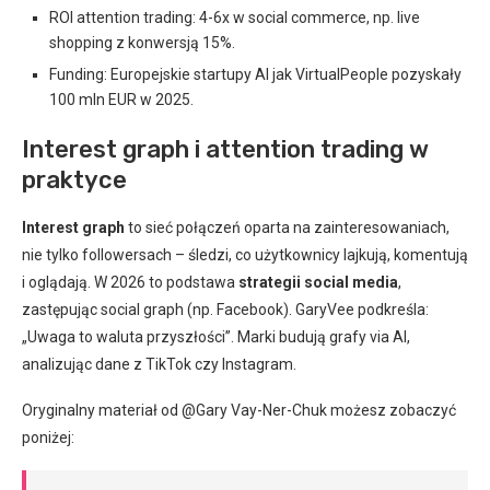
ROI attention trading: 4-6x w social commerce, np. live
shopping z konwersją 15%.
Funding: Europejskie startupy AI jak VirtualPeople pozyskały
100 mln EUR w 2025.
Interest graph i attention trading w
praktyce
Interest graph
to sieć połączeń oparta na zainteresowaniach,
nie tylko followersach – śledzi, co użytkownicy lajkują, komentują
i oglądają. W 2026 to podstawa
strategii social media
,
zastępując social graph (np. Facebook). GaryVee podkreśla:
„Uwaga to waluta przyszłości”. Marki budują grafy via AI,
analizując dane z TikTok czy Instagram.
Oryginalny materiał od @Gary Vay-Ner-Chuk możesz zobaczyć
poniżej: