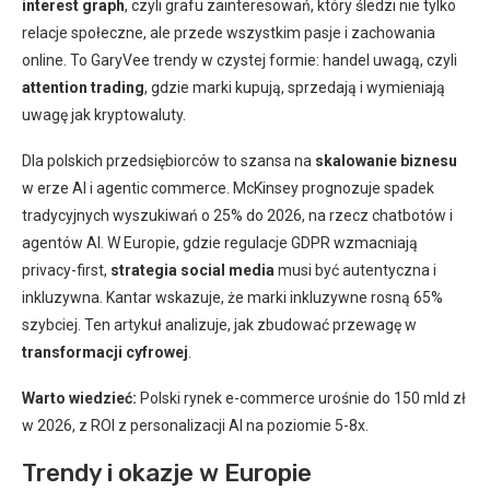
interest graph
, czyli grafu zainteresowań, który śledzi nie tylko
relacje społeczne, ale przede wszystkim pasje i zachowania
online. To GaryVee trendy w czystej formie: handel uwagą, czyli
attention trading
, gdzie marki kupują, sprzedają i wymieniają
uwagę jak kryptowaluty.
Dla polskich przedsiębiorców to szansa na
skalowanie biznesu
w erze AI i agentic commerce. McKinsey prognozuje spadek
tradycyjnych wyszukiwań o 25% do 2026, na rzecz chatbotów i
agentów AI. W Europie, gdzie regulacje GDPR wzmacniają
privacy-first,
strategia social media
musi być autentyczna i
inkluzywna. Kantar wskazuje, że marki inkluzywne rosną 65%
szybciej. Ten artykuł analizuje, jak zbudować przewagę w
transformacji cyfrowej
.
Warto wiedzieć:
Polski rynek e-commerce urośnie do 150 mld zł
w 2026, z ROI z personalizacji AI na poziomie 5-8x.
Trendy i okazje w Europie