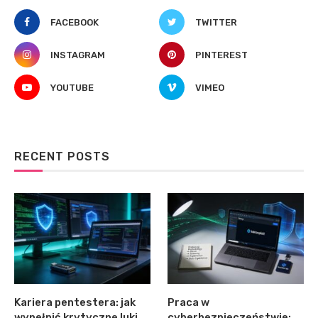
FACEBOOK
TWITTER
INSTAGRAM
PINTEREST
YOUTUBE
VIMEO
RECENT POSTS
Kariera pentestera: jak
Praca w
wypełnić krytyczne luki
cyberbezpieczeństwie: