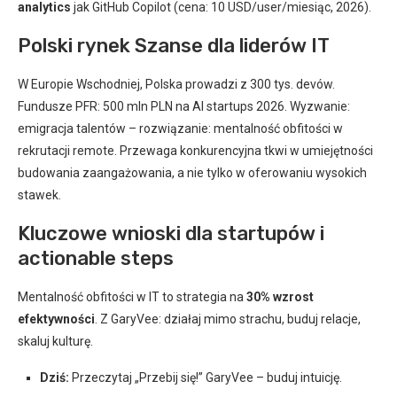
analytics
jak GitHub Copilot (cena: 10 USD/user/miesiąc, 2026).
Polski rynek Szanse dla liderów IT
W Europie Wschodniej, Polska prowadzi z 300 tys. devów.
Fundusze PFR: 500 mln PLN na AI startups 2026. Wyzwanie:
emigracja talentów – rozwiązanie: mentalność obfitości w
rekrutacji remote. Przewaga konkurencyjna tkwi w umiejętności
budowania zaangażowania, a nie tylko w oferowaniu wysokich
stawek.
Kluczowe wnioski dla startupów i
actionable steps
Mentalność obfitości w IT to strategia na
30% wzrost
efektywności
. Z GaryVee: działaj mimo strachu, buduj relacje,
skaluj kulturę.
Dziś:
Przeczytaj „Przebij się!” GaryVee – buduj intuicję.