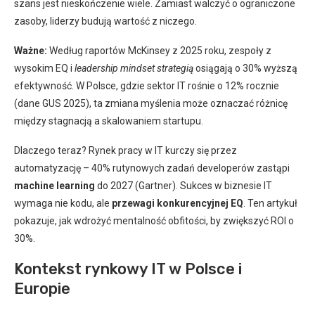
szans jest nieskończenie wiele. Zamiast walczyć o ograniczone
zasoby, liderzy budują wartość z niczego.
Ważne:
Według raportów McKinsey z 2025 roku, zespoły z
wysokim EQ i
leadership mindset strategią
osiągają o 30% wyższą
efektywność. W Polsce, gdzie sektor IT rośnie o 12% rocznie
(dane GUS 2025), ta zmiana myślenia może oznaczać różnicę
między stagnacją a skalowaniem startupu.
Dlaczego teraz? Rynek pracy w IT kurczy się przez
automatyzację – 40% rutynowych zadań developerów zastąpi
machine learning
do 2027 (Gartner). Sukces w biznesie IT
wymaga nie kodu, ale
przewagi konkurencyjnej EQ
. Ten artykuł
pokazuje, jak wdrożyć mentalność obfitości, by zwiększyć ROI o
30%.
Kontekst rynkowy IT w Polsce i
Europie