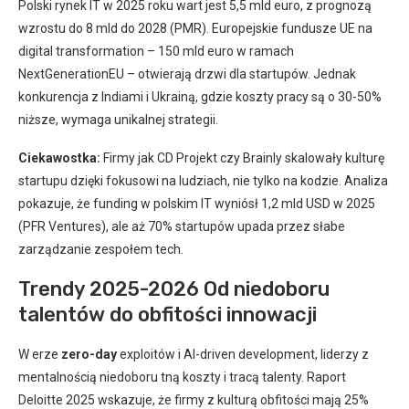
Polski rynek IT w 2025 roku wart jest 5,5 mld euro, z prognozą
wzrostu do 8 mld do 2028 (PMR). Europejskie fundusze UE na
digital transformation – 150 mld euro w ramach
NextGenerationEU – otwierają drzwi dla startupów. Jednak
konkurencja z Indiami i Ukrainą, gdzie koszty pracy są o 30-50%
niższe, wymaga unikalnej strategii.
Ciekawostka:
Firmy jak CD Projekt czy Brainly skalowały kulturę
startupu dzięki fokusowi na ludziach, nie tylko na kodzie. Analiza
pokazuje, że funding w polskim IT wyniósł 1,2 mld USD w 2025
(PFR Ventures), ale aż 70% startupów upada przez słabe
zarządzanie zespołem tech.
Trendy 2025-2026 Od niedoboru
talentów do obfitości innowacji
W erze
zero-day
exploitów i AI-driven development, liderzy z
mentalnością niedoboru tną koszty i tracą talenty. Raport
Deloitte 2025 wskazuje, że firmy z kulturą obfitości mają 25%