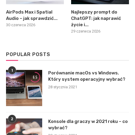
AirPods Max i Spatial
Najlepszy prompt do
Audio – jak sprawdzić...
ChatGPT: jak naprawić
życie i...
30 czerwca 2026
29 czerwca 2026
POPULAR POSTS
1
Porównanie macOs vs Windows.
6.5
Który system operacyjny wybrać?
28 stycznia 2021
2
Konsole dla graczy w 2021 roku – co
wybrać?