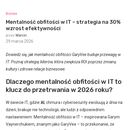
Biznes
Mentalność obfitości w IT – strategia na 30%
wzrost efektywności
przez
Marcin
29 marca 2026
:
Dowiedz się, jak mentalność obfitości GaryVee buduje przewagę w
IT. Poznaj strategię liderów, która zwiększa ROI poprzez zmianę
kultury i zdrowe relacje biznesowe.
Dlaczego mentalność obfitości w IT to
klucz do przetrwania w 2026 roku?
W świecie IT, gdzie
AI
, chmura i cybersecurity ewoluują z dnia na
dzień, brakuje nie technologii, ale ludzi z odpowiednim
nastawieniem. Mentalność obfitości w IT – inspirowana Garym
Vaynerchukiem, znanym jako GaryVee – to przekonanie, że