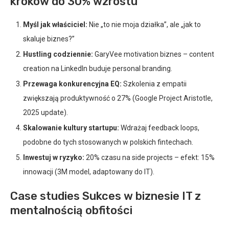
kroków do 30% wzrostu
Myśl jak właściciel:
Nie „to nie moja działka”, ale „jak to
skaluje biznes?”
Hustling codziennie:
GaryVee motivation biznes – content
creation na LinkedIn buduje personal branding.
Przewaga konkurencyjna EQ:
Szkolenia z empatii
zwiększają produktywność o 27% (Google Project Aristotle,
2025 update).
Skalowanie kultury startupu:
Wdrażaj feedback loops,
podobne do tych stosowanych w polskich fintechach.
Inwestuj w ryzyko:
20% czasu na side projects – efekt: 15%
innowacji (3M model, adaptowany do IT).
Case studies Sukces w biznesie IT z
mentalnością obfitości