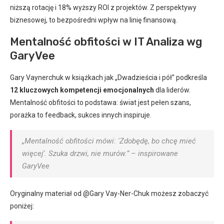
niższą rotację i 18% wyższy ROI z projektów. Z perspektywy
biznesowej, to bezpośredni wpływ na linię finansową.
Mentalność obfitości w IT Analiza wg
GaryVee
Gary Vaynerchuk w książkach jak „Dwadzieścia i pół” podkreśla
12 kluczowych kompetencji emocjonalnych
dla liderów.
Mentalność obfitości to podstawa: świat jest pełen szans,
porażka to feedback, sukces innych inspiruje.
„Mentalność obfitości mówi: 'Zdobędę, bo chcę mieć
więcej’. Szuka drzwi, nie murów.” – inspirowane
GaryVee
Oryginalny materiał od @Gary Vay-Ner-Chuk możesz zobaczyć
poniżej: