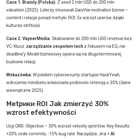
Case 1: Brainly (Polska):
Z seed 2 mln USD do 200 mln
valuation (2025). Liderzy stosowali
GaryVee motivation biznes
–
content i relacje ponad metryki. ROI: 5x wzrost userów dzięki
kulturze obfitości.
Case 2: VaynerMedia:
Skalowanie do 200 mln USD revenue bez
VC. Klucz:
zarządzanie zespołem tech
z fokusem na EQ, nie
deadline’y. Model biznesowy opiera się na długoterminowej
budowie relacji.
Wskazówka:
W polskim cybersecurity startupie HackYeah,
wdrożenie mindsetu właściciela podniosło retencję o 35% (dane
wewnętrzne 2025).
Metрики ROI Jak zmierzyć 30%
wzrost efektywności
Użyj OKR: Objective – 30% wzrost velocity sprintów. Key Results:
+20% code commits, -15% bug rate. Narzędzia: Jira +
AI