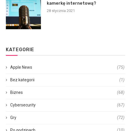
kamerkę internetową?
28 stycznia 2021
KATEGORIE
Apple News
(75)
Bez kategorii
(1)
Biznes
(68)
Cybersecurity
(67)
Gry
(72)
Po godzinach
(10)