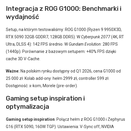
Integracja z ROG G1000: Benchmarki i
wydajność
Setup, na którym testowaliśmy: ROG G1000 (Ryzen 9 9950X3D,
RTX 5090 32GB GDDR7, 128GB DDR5). W
Cyberpunk 2077
(4K, RT
Ultra, DLSS 4): 142 FPS średnio. W
Gundam Evolution
: 280 FPS
(1440p). Porównanie z bazowym setupem: +40% FPS dzięki
cache 3D V-Cache.
Ważne:
Na polskim rynku dostępny od Q1 2026, cena G1000 od
25 000 zł. Kolab add-ony: hełm 2999 zł, controller 599 zł.
Dostępność: x-kom, Morele (pre-order).
Gaming setup inspiration i
optymalizacja
Gaming setup inspiration
: Połącz hełm z ROG G1000 i Zephyrus
G16 (RTX 5090, 160W TGP). Ustawienia: V-Sync off, NVIDIA