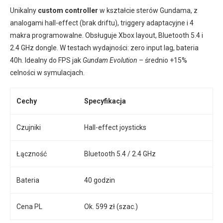
Unikalny
custom controller
w kształcie sterów Gundama, z
analogami hall-effect (brak driftu), triggery adaptacyjne i 4
makra programowalne. Obsługuje Xbox layout, Bluetooth 5.4 i
2.4 GHz dongle. W testach wydajności: zero input lag, bateria
40h. Idealny do FPS jak
Gundam Evolution
– średnio +15%
celności w symulacjach.
Cechy
Specyfikacja
Czujniki
Hall-effect joysticks
Łączność
Bluetooth 5.4 / 2.4 GHz
Bateria
40 godzin
Cena PL
Ok. 599 zł (szac.)