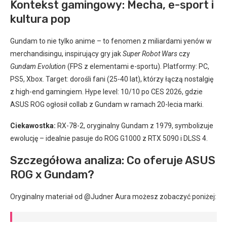
Kontekst gamingowy: Mecha, e-sport i
kultura pop
Gundam to nie tylko anime – to fenomen z miliardami yenów w
merchandisingu, inspirujący gry jak
Super Robot Wars
czy
Gundam Evolution
(FPS z elementami e-sportu). Platformy: PC,
PS5, Xbox. Target: dorośli fani (25-40 lat), którzy łączą nostalgię
z high-end gamingiem. Hype level: 10/10 po CES 2026, gdzie
ASUS ROG ogłosił collab z Gundam w ramach 20-lecia marki.
Ciekawostka:
RX-78-2, oryginalny Gundam z 1979, symbolizuje
ewolucję – idealnie pasuje do ROG G1000 z RTX 5090 i DLSS 4.
Szczegółowa analiza: Co oferuje ASUS
ROG x Gundam?
Oryginalny materiał od @Judner Aura możesz zobaczyć poniżej: