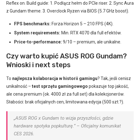
Reflex on. Build guide: 1. Podłącz hełm do PCIe riser. 2. Sync Aura
z Gundam theme. 3. Overclock Ryzen via BIOS (5.7 GHz boost).
FPS benchmarks:
Forza Horizon 5 – 210 FPS (4K).
System requirements:
Min. RTX 4070 dla full efektów.
Price-to-performance:
9/10 – premium, ale unikalne.
Czy warto kupić ASUS ROG Gundam?
Wnioski i next steps
To
najlepsza kolaboracja w historii gamingu
? Tak, jeśli cenisz
unikalność –
test sprzętu gamingowego
pokazuje top jakość,
ale cena premium (ok. 4000 zł za full set) dla kolekcjonerów.
Słabości: brak oficjalnych cen, limitowana edycja (500 szt.?).
„ASUS ROG x Gundam to wizja przyszłości, gdzie
hardware spotyka popkulturę.” – Oficjalny komunikat
CES 2026.