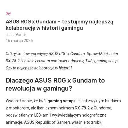
Gry
ASUS ROG x Gundam – testujemy najlepszą
kolaborację w historii gamingu
przez
Marcin
16 marca 2026
:
Odkryj limitowaną edycję ASUS ROG x Gundam. Sprawdź, jak hełm
RX-78-2 i unikalny custom controller odmienią Twój gaming setup.
Czy to najlepsza kolaboracja w historii?
Dlaczego ASUS ROG x Gundam to
rewolucja w gamingu?
Wyobraź sobie, że twój
gaming setup
nie jest zwykłym biurkiem
z monitorem, ale ikonicznym hełmem RX-78-2 z Gundama,
podświetlanym LED-ami i wyświetlającym holograficzne
animacje. ASUS Republic of Gamers właśnie to zrobił,