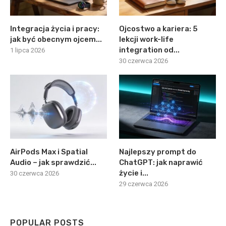
Integracja życia i pracy:
Ojcostwo a kariera: 5
jak być obecnym ojcem...
lekcji work-life
integration od...
1 lipca 2026
30 czerwca 2026
AirPods Max i Spatial
Najlepszy prompt do
Audio – jak sprawdzić...
ChatGPT: jak naprawić
życie i...
30 czerwca 2026
29 czerwca 2026
POPULAR POSTS