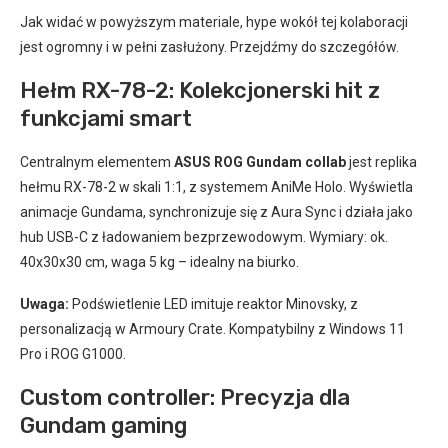
Jak widać w powyższym materiale, hype wokół tej kolaboracji
jest ogromny i w pełni zasłużony. Przejdźmy do szczegółów.
Hełm RX-78-2: Kolekcjonerski hit z
funkcjami smart
Centralnym elementem
ASUS ROG Gundam collab
jest replika
hełmu RX-78-2 w skali 1:1, z systemem AniMe Holo. Wyświetla
animacje Gundama, synchronizuje się z Aura Sync i działa jako
hub USB-C z ładowaniem bezprzewodowym. Wymiary: ok.
40x30x30 cm, waga 5 kg – idealny na biurko.
Uwaga:
Podświetlenie LED imituje reaktor Minovsky, z
personalizacją w Armoury Crate. Kompatybilny z Windows 11
Pro i ROG G1000.
Custom controller: Precyzja dla
Gundam gaming