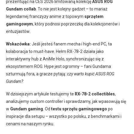
prezentując na CES 2026 limitowaną kolekcję
ASUS ROG
Gundam collab
. To nie jest kolejny gadżet – to mariaż
legendarnej franczyzy anime z topowym
sprzętem
gamingowym
, który podnosi poprzeczkę dla kolekcjonerów i
entuzjastów.
Wskazówka:
Jeśli jesteś fanem mecha i high-end PC, ta
kolaboracja to must-have. Hełm RX-78-2 działa jako
interaktywny hub z AniMe Holo, synchronizując się z
ekosystemem ROG. Hype jest ogromny – fani Gundama
szturmują fora, a gracze pytają:
czy warto kupić ASUS ROG
Gundam?
W dzisiejszym artykule testujemy te
RX-78-2 collectibles
,
analizujemy custom controller i sprawdzamy, jak wpasowują się
w
Gundam gaming
. Od
testu sprzętu gamingowego
po
inspiracje dla setupu – wszystko po polsku, z benchmarkami i
cenami na naszym rynku.