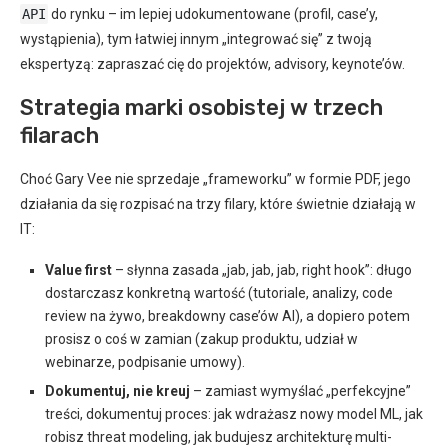
API
do rynku – im lepiej udokumentowane (profil, case’y,
wystąpienia), tym łatwiej innym „integrować się” z twoją
ekspertyzą: zapraszać cię do projektów, advisory, keynote’ów.
Strategia marki osobistej w trzech
filarach
Choć Gary Vee nie sprzedaje „frameworku” w formie PDF, jego
działania da się rozpisać na trzy filary, które świetnie działają w
IT:
Value first
– słynna zasada „jab, jab, jab, right hook”: długo
dostarczasz konkretną wartość (tutoriale, analizy, code
review na żywo, breakdowny case’ów AI), a dopiero potem
prosisz o coś w zamian (zakup produktu, udział w
webinarze, podpisanie umowy).
Dokumentuj, nie kreuj
– zamiast wymyślać „perfekcyjne”
treści, dokumentuj proces: jak wdrażasz nowy model ML, jak
robisz threat modeling, jak budujesz architekturę multi-