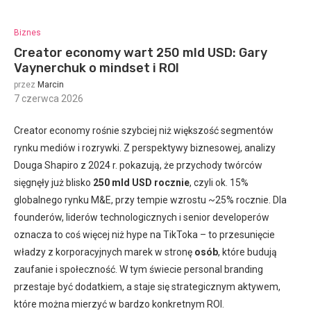
Biznes
Creator economy wart 250 mld USD: Gary
Vaynerchuk o mindset i ROI
przez
Marcin
7 czerwca 2026
:
Creator economy rośnie szybciej niż większość segmentów
rynku mediów i rozrywki. Z perspektywy biznesowej, analizy
Douga Shapiro z 2024 r. pokazują, że przychody twórców
sięgnęły już blisko
250 mld USD rocznie
, czyli ok. 15%
globalnego rynku M&E, przy tempie wzrostu ~25% rocznie. Dla
founderów, liderów technologicznych i senior developerów
oznacza to coś więcej niż hype na TikToka – to przesunięcie
władzy z korporacyjnych marek w stronę
osób
, które budują
zaufanie i społeczność. W tym świecie personal branding
przestaje być dodatkiem, a staje się strategicznym aktywem,
które można mierzyć w bardzo konkretnym ROI.