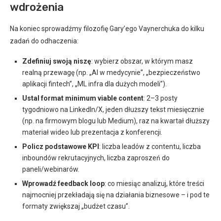
wdrożenia
Na koniec sprowadźmy filozofię Gary’ego Vaynerchuka do kilku
zadań do odhaczenia:
Zdefiniuj swoją niszę
: wybierz obszar, w którym masz
realną przewagę (np. „AI w medycynie”, „bezpieczeństwo
aplikacji fintech”, „ML infra dla dużych modeli”).
Ustal format minimum viable content
: 2–3 posty
tygodniowo na LinkedIn/X, jeden dłuższy tekst miesięcznie
(np. na firmowym blogu lub Medium), raz na kwartał dłuższy
materiał wideo lub prezentacja z konferencji.
Policz podstawowe KPI
: liczba leadów z contentu, liczba
inboundów rekrutacyjnych, liczba zaproszeń do
paneli/webinarów.
Wprowadź feedback loop
: co miesiąc analizuj, które treści
najmocniej przekładają się na działania biznesowe – i pod te
formaty zwiększaj „budżet czasu”.