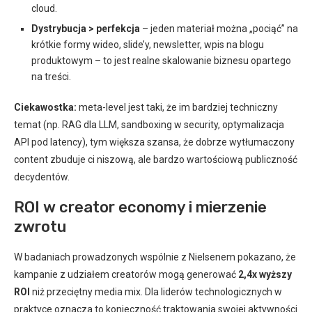
cloud.
Dystrybucja > perfekcja
– jeden materiał można „pociąć” na
krótkie formy wideo, slide’y, newsletter, wpis na blogu
produktowym – to jest realne skalowanie biznesu opartego
na treści.
Ciekawostka:
meta-level jest taki, że im bardziej techniczny
temat (np. RAG dla LLM, sandboxing w security, optymalizacja
API pod latency), tym większa szansa, że dobrze wytłumaczony
content zbuduje ci niszową, ale bardzo wartościową publiczność
decydentów.
ROI w creator economy i mierzenie
zwrotu
W badaniach prowadzonych wspólnie z Nielsenem pokazano, że
kampanie z udziałem creatorów mogą generować
2,4x wyższy
ROI
niż przeciętny media mix. Dla liderów technologicznych w
praktyce oznacza to konieczność traktowania swojej aktywności