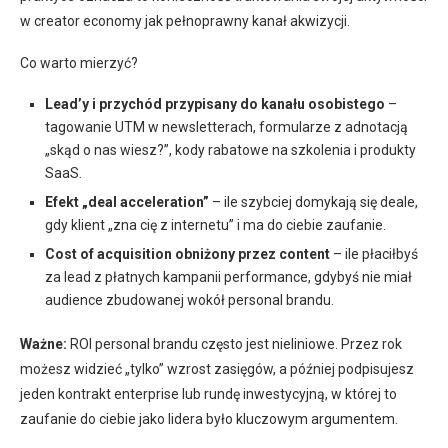
w creator economy jak pełnoprawny kanał akwizycji.
Co warto mierzyć?
Lead’y i przychód przypisany do kanału osobistego
–
tagowanie UTM w newsletterach, formularze z adnotacją
„skąd o nas wiesz?”, kody rabatowe na szkolenia i produkty
SaaS.
Efekt „deal acceleration”
– ile szybciej domykają się deale,
gdy klient „zna cię z internetu” i ma do ciebie zaufanie.
Cost of acquisition obniżony przez content
– ile płaciłbyś
za lead z płatnych kampanii performance, gdybyś nie miał
audience zbudowanej wokół personal brandu.
Ważne:
ROI personal brandu często jest nieliniowe. Przez rok
możesz widzieć „tylko” wzrost zasięgów, a później podpisujesz
jeden kontrakt enterprise lub rundę inwestycyjną, w której to
zaufanie do ciebie jako lidera było kluczowym argumentem.