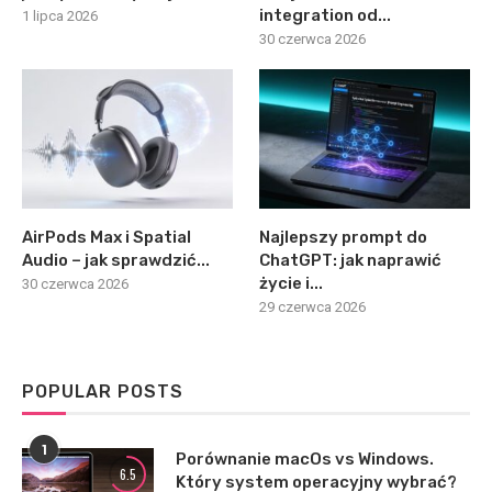
integration od...
1 lipca 2026
30 czerwca 2026
AirPods Max i Spatial
Najlepszy prompt do
Audio – jak sprawdzić...
ChatGPT: jak naprawić
życie i...
30 czerwca 2026
29 czerwca 2026
POPULAR POSTS
1
Porównanie macOs vs Windows.
6.5
Który system operacyjny wybrać?