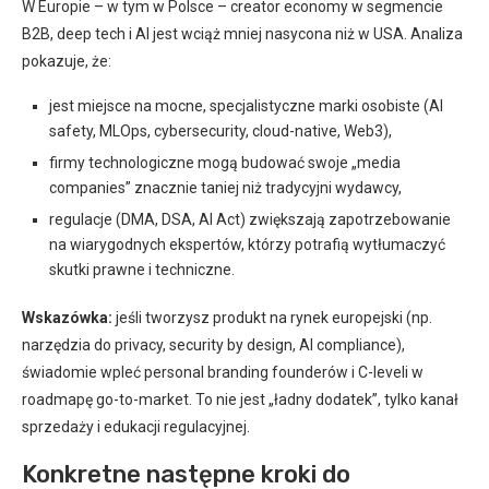
W Europie – w tym w Polsce – creator economy w segmencie
B2B, deep tech i AI jest wciąż mniej nasycona niż w USA. Analiza
pokazuje, że:
jest miejsce na mocne, specjalistyczne marki osobiste (AI
safety, MLOps, cybersecurity, cloud-native, Web3),
firmy technologiczne mogą budować swoje „media
companies” znacznie taniej niż tradycyjni wydawcy,
regulacje (DMA, DSA, AI Act) zwiększają zapotrzebowanie
na wiarygodnych ekspertów, którzy potrafią wytłumaczyć
skutki prawne i techniczne.
Wskazówka:
jeśli tworzysz produkt na rynek europejski (np.
narzędzia do privacy, security by design, AI compliance),
świadomie wpleć personal branding founderów i C-leveli w
roadmapę go-to-market. To nie jest „ładny dodatek”, tylko kanał
sprzedaży i edukacji regulacyjnej.
Konkretne następne kroki do