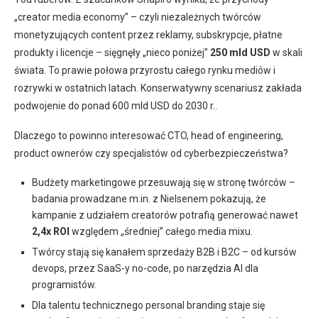
„creator media economy” – czyli niezależnych twórców
monetyzujących content przez reklamy, subskrypcje, płatne
produkty i licencje – sięgnęły „nieco poniżej”
250 mld USD
w skali
świata. To prawie połowa przyrostu całego rynku mediów i
rozrywki w ostatnich latach. Konserwatywny scenariusz zakłada
podwojenie do ponad 600 mld USD do 2030 r..
Dlaczego to powinno interesować CTO, head of engineering,
product ownerów czy specjalistów od cyberbezpieczeństwa?
Budżety marketingowe przesuwają się w stronę twórców –
badania prowadzane m.in. z Nielsenem pokazują, że
kampanie z udziałem creatorów potrafią generować nawet
2,4x ROI
względem „średniej” całego media mixu.
Twórcy stają się kanałem sprzedaży B2B i B2C – od kursów
devops, przez SaaS-y no-code, po narzędzia AI dla
programistów.
Dla talentu technicznego personal branding staje się