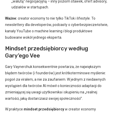
„walutą” negocjacyjną – inny poziom stawek, ofert advisory,
udziałów w startupach.
Ważne:
creator economy to nie tylko TikTok i lifestyle. To
newslettery dla developerów, podcasty o cyberbezpieczeństwie,
kanały YouTube o machine learning i blogi produktowe
budowane wokół jednego eksperta.
Mindset przedsiębiorcy według
Gary’ego Vee
Gary Vaynerchuk konsekwentnie powtarza, że największym
błędem twórców (i founderów) jest krótkoterminowe myślenie:
pogoń za viralem, a nie za zaufaniem. W jednym z niedawnych
wystąpień dla twórców AI mówił o konieczności adaptacji do
zmieniającej się uwagi użytkownika i skupieniu na „realnej
wartości, jaką dostarczasz swojej społeczności”.
W praktyce
mindset przedsiębiorcy
w creator economy