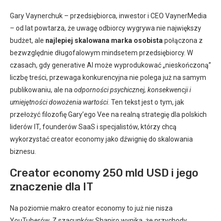
Gary Vaynerchuk – przedsiębiorca, inwestor i CEO VaynerMedia
– od lat powtarza, że uwagę odbiorcy wygrywa nie największy
budżet, ale
najlepiej skalowana marka osobista
połączona z
bezwzględnie długofalowym mindsetem przedsiębiorcy. W
czasach, gdy generative AI może wyprodukować „nieskończoną”
liczbę treści, przewaga konkurencyjna nie polega już na samym
publikowaniu, ale na
odporności psychicznej, konsekwencji i
umiejętności dowożenia wartości
. Ten tekst jest o tym, jak
przełożyć filozofię Gary’ego Vee na realną strategię dla polskich
liderów IT, founderów SaaS i specjalistów, którzy chcą
wykorzystać creator economy jako dźwignię do skalowania
biznesu.
Creator economy 250 mld USD i jego
znaczenie dla IT
Na poziomie makro creator economy to już nie nisza
YouTuberów. Z szacunków Shapiro wynika, że przychody