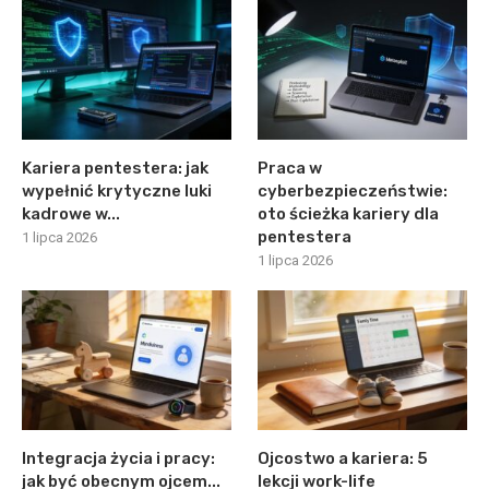
Kariera pentestera: jak
Praca w
wypełnić krytyczne luki
cyberbezpieczeństwie:
kadrowe w...
oto ścieżka kariery dla
pentestera
1 lipca 2026
1 lipca 2026
Integracja życia i pracy:
Ojcostwo a kariera: 5
jak być obecnym ojcem...
lekcji work-life