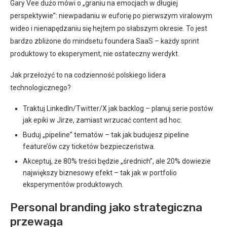
Gary Vee dużo mówi o „graniu na emocjach w długiej
perspektywie”: niewpadaniu w euforię po pierwszym viralowym
wideo i nienapędzaniu się hejtem po słabszym okresie. To jest
bardzo zbliżone do mindsetu foundera SaaS – każdy sprint
produktowy to eksperyment, nie ostateczny werdykt.
Jak przełożyć to na codzienność polskiego lidera
technologicznego?
Traktuj LinkedIn/Twitter/X jak backlog – planuj serie postów
jak epiki w Jirze, zamiast wrzucać content ad hoc.
Buduj „pipeline” tematów – tak jak budujesz pipeline
feature’ów czy ticketów bezpieczeństwa.
Akceptuj, że 80% treści będzie „średnich”, ale 20% dowiezie
największy biznesowy efekt – tak jak w portfolio
eksperymentów produktowych.
Personal branding jako strategiczna
przewaga