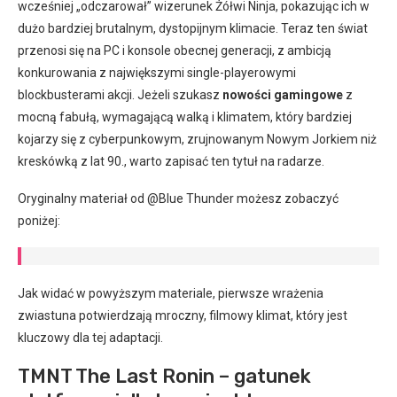
wcześniej „odczarował” wizerunek Żółwi Ninja, pokazując ich w
dużo bardziej brutalnym, dystopijnym klimacie. Teraz ten świat
przenosi się na PC i konsole obecnej generacji, z ambicją
konkurowania z największymi single-playerowymi
blockbusterami akcji. Jeżeli szukasz
nowości gamingowe
z
mocną fabułą, wymagającą walką i klimatem, który bardziej
kojarzy się z cyberpunkowym, zrujnowanym Nowym Jorkiem niż
kreskówką z lat 90., warto zapisać ten tytuł na radarze.
Oryginalny materiał od @Blue Thunder możesz zobaczyć
poniżej:
Jak widać w powyższym materiale, pierwsze wrażenia
zwiastuna potwierdzają mroczny, filmowy klimat, który jest
kluczowy dla tej adaptacji.
TMNT The Last Ronin – gatunek