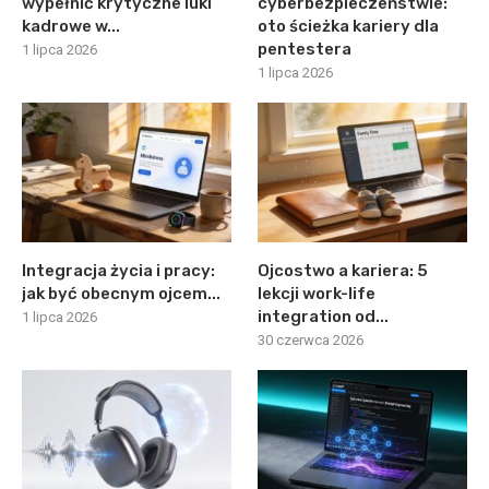
wypełnić krytyczne luki
cyberbezpieczeństwie:
kadrowe w...
oto ścieżka kariery dla
pentestera
1 lipca 2026
1 lipca 2026
Integracja życia i pracy:
Ojcostwo a kariera: 5
jak być obecnym ojcem...
lekcji work-life
integration od...
1 lipca 2026
30 czerwca 2026