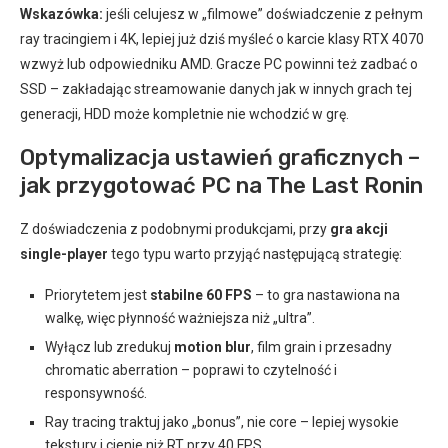
Wskazówka:
jeśli celujesz w „filmowe” doświadczenie z pełnym
ray tracingiem i 4K, lepiej już dziś myśleć o karcie klasy RTX 4070
wzwyż lub odpowiedniku AMD. Gracze PC powinni też zadbać o
SSD – zakładając streamowanie danych jak w innych grach tej
generacji, HDD może kompletnie nie wchodzić w grę.
Optymalizacja ustawień graficznych –
jak przygotować PC na The Last Ronin
Z doświadczenia z podobnymi produkcjami, przy
gra akcji
single-player
tego typu warto przyjąć następującą strategię:
Priorytetem jest
stabilne 60 FPS
– to gra nastawiona na
walkę, więc płynność ważniejsza niż „ultra”.
Wyłącz lub zredukuj
motion blur
, film grain i przesadny
chromatic aberration – poprawi to czytelność i
responsywność.
Ray tracing traktuj jako „bonus”, nie core – lepiej wysokie
tekstury i cienie niż RT przy 40 FPS.