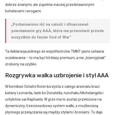
dobrze znanymi, ale zupełnie inaczej przedstawionymi
bohaterami i wrogami.
„Postanowiono iść na całość i sfinansować
powstawanie gry AAA, która ma przemówić przede
wszystkim do fanów God of War”
Ta deklaracja jednego ze współtwórców TMNT jasno ustawia
oczekiwania – to ma być hit klasy premium, a nie „licencyjniak”
zrobiony na szybko.
Rozgrywka walka uzbrojenie i styl AAA
W komiksie Ostatni Ronin korzysta z całego arsenału braci:
katany Leonarda, laski bo Donatella, nunchaku Michelangela i
sztyletów sai Raphaela. W grze ma to zostać przełożone na
dynamiczny, trzecioosobowy system walki, z możliwością
płynnego przełączania się między stylami i broniami. To daje