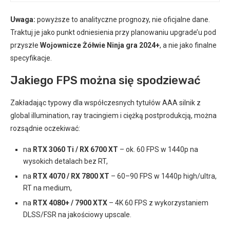
Uwaga:
powyższe to analityczne prognozy, nie oficjalne dane.
Traktuj je jako punkt odniesienia przy planowaniu upgrade’u pod
przyszłe
Wojownicze Żółwie Ninja gra 2024+
, a nie jako finalne
specyfikacje.
Jakiego FPS można się spodziewać
Zakładając typowy dla współczesnych tytułów AAA silnik z
global illumination, ray tracingiem i ciężką postprodukcją, można
rozsądnie oczekiwać:
na
RTX 3060 Ti / RX 6700 XT
– ok. 60 FPS w 1440p na
wysokich detalach bez RT,
na
RTX 4070 / RX 7800 XT
– 60–90 FPS w 1440p high/ultra,
RT na medium,
na
RTX 4080+ / 7900 XTX
– 4K 60 FPS z wykorzystaniem
DLSS/FSR na jakościowy upscale.