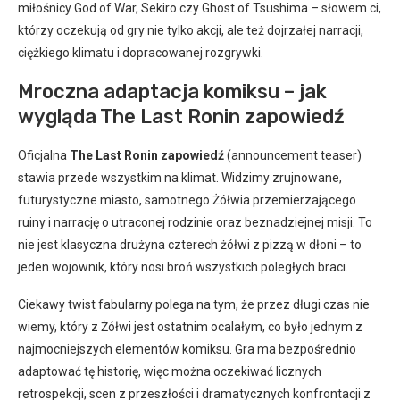
miłośnicy God of War, Sekiro czy Ghost of Tsushima – słowem ci,
którzy oczekują od gry nie tylko akcji, ale też dojrzałej narracji,
ciężkiego klimatu i dopracowanej rozgrywki.
Mroczna adaptacja komiksu – jak
wygląda The Last Ronin zapowiedź
Oficjalna
The Last Ronin zapowiedź
(announcement teaser)
stawia przede wszystkim na klimat. Widzimy zrujnowane,
futurystyczne miasto, samotnego Żółwia przemierzającego
ruiny i narrację o utraconej rodzinie oraz beznadziejnej misji. To
nie jest klasyczna drużyna czterech żółwi z pizzą w dłoni – to
jeden wojownik, który nosi broń wszystkich poległych braci.
Ciekawy twist fabularny polega na tym, że przez długi czas nie
wiemy, który z Żółwi jest ostatnim ocalałym, co było jednym z
najmocniejszych elementów komiksu. Gra ma bezpośrednio
adaptować tę historię, więc można oczekiwać licznych
retrospekcji, scen z przeszłości i dramatycznych konfrontacji z