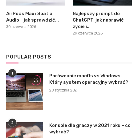
AirPods Max i Spatial
Najlepszy prompt do
Audio – jak sprawdzić...
ChatGPT: jak naprawić
życie i...
30 czerwca 2026
29 czerwca 2026
POPULAR POSTS
1
Porównanie macOs vs Windows.
6.5
Który system operacyjny wybrać?
28 stycznia 2021
2
Konsole dla graczy w 2021 roku – co
wybrać?