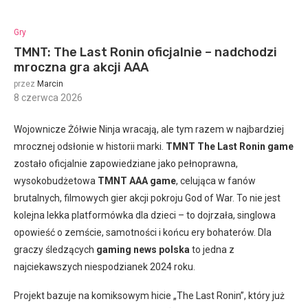
Gry
TMNT: The Last Ronin oficjalnie – nadchodzi
mroczna gra akcji AAA
przez
Marcin
8 czerwca 2026
:
Wojownicze Żółwie Ninja wracają, ale tym razem w najbardziej
mrocznej odsłonie w historii marki.
TMNT The Last Ronin game
zostało oficjalnie zapowiedziane jako pełnoprawna,
wysokobudżetowa
TMNT AAA game
, celująca w fanów
brutalnych, filmowych gier akcji pokroju God of War. To nie jest
kolejna lekka platformówka dla dzieci – to dojrzała, singlowa
opowieść o zemście, samotności i końcu ery bohaterów. Dla
graczy śledzących
gaming news polska
to jedna z
najciekawszych niespodzianek 2024 roku.
Projekt bazuje na komiksowym hicie „The Last Ronin”, który już