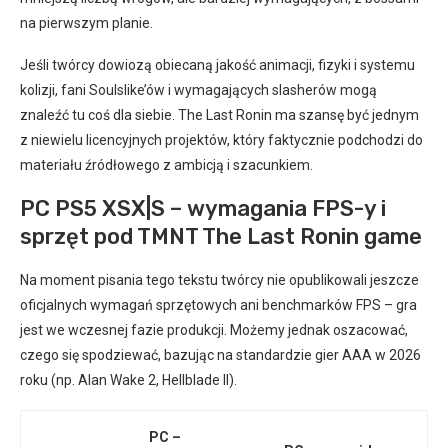
na pierwszym planie.
Jeśli twórcy dowiozą obiecaną jakość animacji, fizyki i systemu
kolizji, fani Soulslike’ów i wymagających slasherów mogą
znaleźć tu coś dla siebie. The Last Ronin ma szansę być jednym
z niewielu licencyjnych projektów, który faktycznie podchodzi do
materiału źródłowego z ambicją i szacunkiem.
PC PS5 XSX|S – wymagania FPS-y i
sprzęt pod TMNT The Last Ronin game
Na moment pisania tego tekstu twórcy nie opublikowali jeszcze
oficjalnych wymagań sprzętowych ani benchmarków FPS – gra
jest we wczesnej fazie produkcji. Możemy jednak oszacować,
czego się spodziewać, bazując na standardzie gier AAA w 2026
roku (np. Alan Wake 2, Hellblade II).
PC –