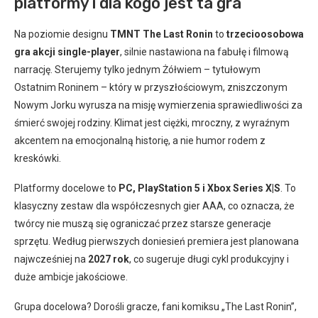
platformy i dla kogo jest ta gra
Na poziomie designu
TMNT The Last Ronin
to
trzecioosobowa
gra akcji single-player
, silnie nastawiona na fabułę i filmową
narrację. Sterujemy tylko jednym Żółwiem – tytułowym
Ostatnim Roninem – który w przyszłościowym, zniszczonym
Nowym Jorku wyrusza na misję wymierzenia sprawiedliwości za
śmierć swojej rodziny. Klimat jest ciężki, mroczny, z wyraźnym
akcentem na emocjonalną historię, a nie humor rodem z
kreskówki.
Platformy docelowe to
PC, PlayStation 5 i Xbox Series X|S
. To
klasyczny zestaw dla współczesnych gier AAA, co oznacza, że
twórcy nie muszą się ograniczać przez starsze generacje
sprzętu. Według pierwszych doniesień premiera jest planowana
najwcześniej na
2027 rok
, co sugeruje długi cykl produkcyjny i
duże ambicje jakościowe.
Grupa docelowa? Dorośli gracze, fani komiksu „The Last Ronin”,