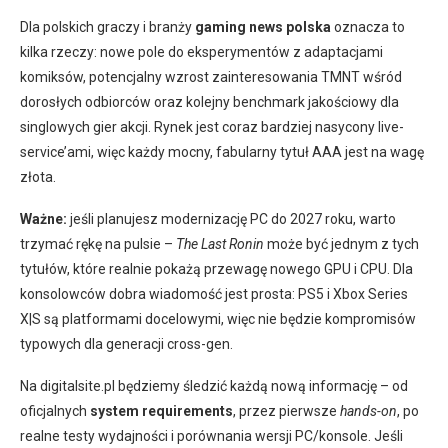
Dla polskich graczy i branży
gaming news polska
oznacza to
kilka rzeczy: nowe pole do eksperymentów z adaptacjami
komiksów, potencjalny wzrost zainteresowania TMNT wśród
dorosłych odbiorców oraz kolejny benchmark jakościowy dla
singlowych gier akcji. Rynek jest coraz bardziej nasycony live-
service’ami, więc każdy mocny, fabularny tytuł AAA jest na wagę
złota.
Ważne:
jeśli planujesz modernizację PC do 2027 roku, warto
trzymać rękę na pulsie –
The Last Ronin
może być jednym z tych
tytułów, które realnie pokażą przewagę nowego GPU i CPU. Dla
konsolowców dobra wiadomość jest prosta: PS5 i Xbox Series
X|S są platformami docelowymi, więc nie będzie kompromisów
typowych dla generacji cross-gen.
Na digitalsite.pl będziemy śledzić każdą nową informację – od
oficjalnych
system requirements
, przez pierwsze
hands-on
, po
realne testy wydajności i porównania wersji PC/konsole. Jeśli