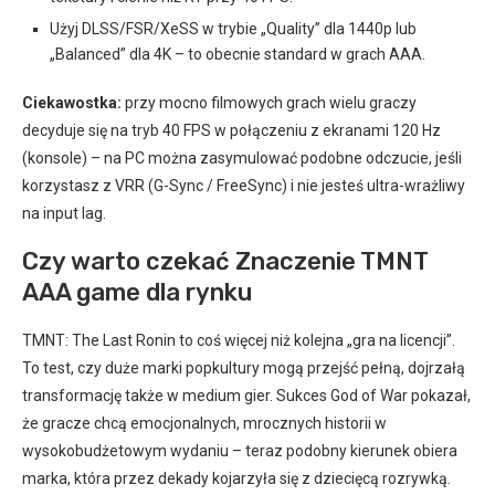
Użyj DLSS/FSR/XeSS w trybie „Quality” dla 1440p lub
„Balanced” dla 4K – to obecnie standard w grach AAA.
Ciekawostka:
przy mocno filmowych grach wielu graczy
decyduje się na tryb 40 FPS w połączeniu z ekranami 120 Hz
(konsole) – na PC można zasymulować podobne odczucie, jeśli
korzystasz z VRR (G-Sync / FreeSync) i nie jesteś ultra-wrażliwy
na input lag.
Czy warto czekać Znaczenie TMNT
AAA game dla rynku
TMNT: The Last Ronin to coś więcej niż kolejna „gra na licencji”.
To test, czy duże marki popkultury mogą przejść pełną, dojrzałą
transformację także w medium gier. Sukces God of War pokazał,
że gracze chcą emocjonalnych, mrocznych historii w
wysokobudżetowym wydaniu – teraz podobny kierunek obiera
marka, która przez dekady kojarzyła się z dziecięcą rozrywką.