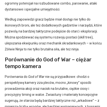
ogromny potencjał na rozbudowane combo, parowanie, ataki
dystansowe i specjalne umiejętności.
Według zapowiedzi gracz będzie miał dostęp nie tylko do
ikonowych broni, ale też dodatkowych gadżetów i narzędzi, które
pozwolą na bardziej taktyczne podejście do starć i eksploracji.
Można spodziewać się systemu rozwoju postaci (skill tree),
ulepszania ekwipunku oraz mechanik skradankowych – w końcu
Żółwie Ninja to nie tylko brutalna siła, ale też ninja.
Porównanie do God of War – ciężar
tempo kamera
Porównania do
God of War
nie są przypadkowe: chodzi o
perspektywę kamery zza pleców, mocno „kinowy” sposób
prowadzenia akcji oraz nacisk na brutalne, ciężkie ciosy i
precyzyjny timing w walce. Zwiastuny i materiały koncepcyjne
sugerują, że starcia będą bardziej taktyczne niż „arkadowe” – z
mniejszą liczbą wrogów, ale bardziej wymagających, z bossami