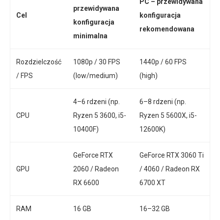
PC – przewidywana
przewidywana
Cel
konfiguracja
konfiguracja
rekomendowana
minimalna
Rozdzielczość
1080p / 30 FPS
1440p / 60 FPS
/ FPS
(low/medium)
(high)
4–6 rdzeni (np.
6–8 rdzeni (np.
CPU
Ryzen 5 3600, i5-
Ryzen 5 5600X, i5-
10400F)
12600K)
GeForce RTX
GeForce RTX 3060 Ti
GPU
2060 / Radeon
/ 4060 / Radeon RX
RX 6600
6700 XT
RAM
16 GB
16–32 GB