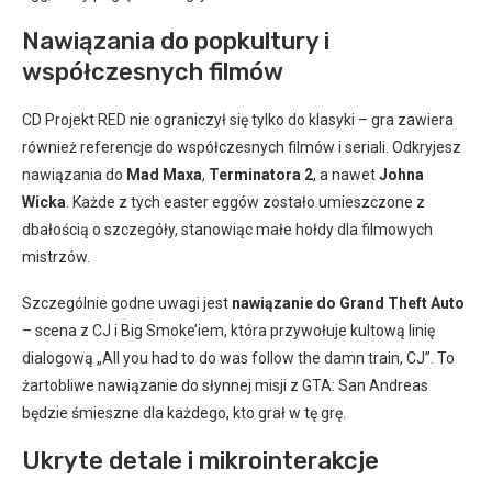
Nawiązania do popkultury i
współczesnych filmów
CD Projekt RED nie ograniczył się tylko do klasyki – gra zawiera
również referencje do współczesnych filmów i seriali. Odkryjesz
nawiązania do
Mad Maxa
,
Terminatora 2
, a nawet
Johna
Wicka
. Każde z tych easter eggów zostało umieszczone z
dbałością o szczegóły, stanowiąc małe hołdy dla filmowych
mistrzów.
Szczególnie godne uwagi jest
nawiązanie do Grand Theft Auto
– scena z CJ i Big Smoke’iem, która przywołuje kultową linię
dialogową „All you had to do was follow the damn train, CJ”. To
żartobliwe nawiązanie do słynnej misji z GTA: San Andreas
będzie śmieszne dla każdego, kto grał w tę grę.
Ukryte detale i mikrointerakcje