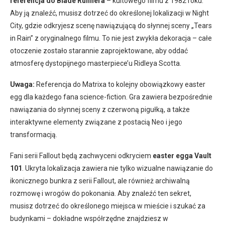
referencja do Blade Runnera
– kultowego filmu z 1982 roku.
Aby ją znaleźć, musisz dotrzeć do określonej lokalizacji w Night
City, gdzie odkryjesz scenę nawiązującą do słynnej sceny „Tears
in Rain” z oryginalnego filmu. To nie jest zwykła dekoracja – całe
otoczenie zostało starannie zaprojektowane, aby oddać
atmosferę dystopijnego masterpiece’u Ridleya Scotta.
Uwaga:
Referencja do Matrixa to kolejny obowiązkowy easter
egg dla każdego fana science-fiction. Gra zawiera bezpośrednie
nawiązania do słynnej sceny z czerwoną pigułką, a także
interaktywne elementy związane z postacią Neo i jego
transformacją.
Fani serii Fallout będą zachwyceni odkryciem
easter egga Vault
101
. Ukryta lokalizacja zawiera nie tylko wizualne nawiązanie do
ikonicznego bunkra z serii Fallout, ale również archiwalną
rozmowę i wrogów do pokonania. Aby znaleźć ten sekret,
musisz dotrzeć do określonego miejsca w mieście i szukać za
budynkami – dokładne współrzędne znajdziesz w