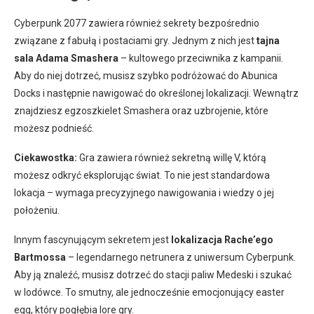
Cyberpunk 2077 zawiera również sekrety bezpośrednio
związane z fabułą i postaciami gry. Jednym z nich jest
tajna
sala Adama Smashera
– kultowego przeciwnika z kampanii.
Aby do niej dotrzeć, musisz szybko podróżować do Abunica
Docks i następnie nawigować do określonej lokalizacji. Wewnątrz
znajdziesz egzoszkielet Smashera oraz uzbrojenie, które
możesz podnieść.
Ciekawostka:
Gra zawiera również sekretną willę V, którą
możesz odkryć eksplorując świat. To nie jest standardowa
lokacja – wymaga precyzyjnego nawigowania i wiedzy o jej
położeniu.
Innym fascynującym sekretem jest
lokalizacja Rache’ego
Bartmossa
– legendarnego netrunera z uniwersum Cyberpunk.
Aby ją znaleźć, musisz dotrzeć do stacji paliw Medeski i szukać
w lodówce. To smutny, ale jednocześnie emocjonujący easter
egg, który pogłębia lore gry.