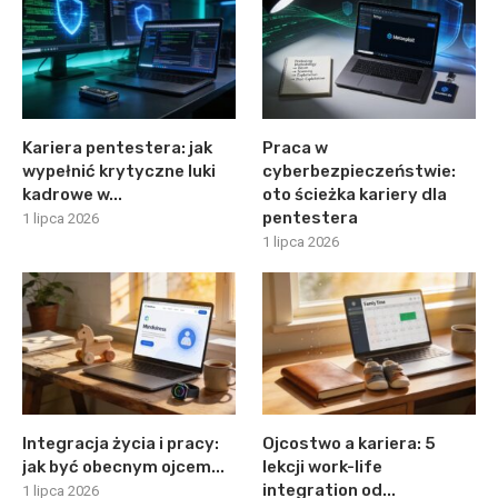
Kariera pentestera: jak
Praca w
wypełnić krytyczne luki
cyberbezpieczeństwie:
kadrowe w...
oto ścieżka kariery dla
pentestera
1 lipca 2026
1 lipca 2026
Integracja życia i pracy:
Ojcostwo a kariera: 5
jak być obecnym ojcem...
lekcji work-life
integration od...
1 lipca 2026