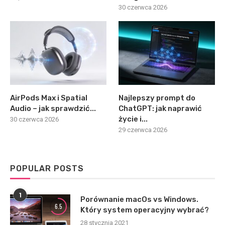
30 czerwca 2026
AirPods Max i Spatial
Najlepszy prompt do
Audio – jak sprawdzić...
ChatGPT: jak naprawić
życie i...
30 czerwca 2026
29 czerwca 2026
POPULAR POSTS
1
Porównanie macOs vs Windows.
6.5
Który system operacyjny wybrać?
28 stycznia 2021