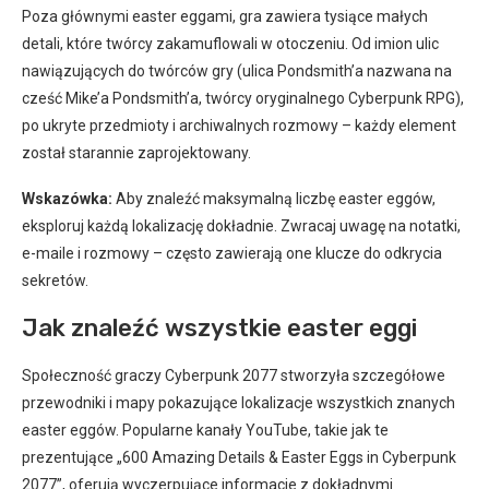
Poza głównymi easter eggami, gra zawiera tysiące małych
detali, które twórcy zakamuflowali w otoczeniu. Od imion ulic
nawiązujących do twórców gry (ulica Pondsmith’a nazwana na
cześć Mike’a Pondsmith’a, twórcy oryginalnego Cyberpunk RPG),
po ukryte przedmioty i archiwalnych rozmowy – każdy element
został starannie zaprojektowany.
Wskazówka:
Aby znaleźć maksymalną liczbę easter eggów,
eksploruj każdą lokalizację dokładnie. Zwracaj uwagę na notatki,
e-maile i rozmowy – często zawierają one klucze do odkrycia
sekretów.
Jak znaleźć wszystkie easter eggi
Społeczność graczy Cyberpunk 2077 stworzyła szczegółowe
przewodniki i mapy pokazujące lokalizacje wszystkich znanych
easter eggów. Popularne kanały YouTube, takie jak te
prezentujące „600 Amazing Details & Easter Eggs in Cyberpunk
2077”, oferują wyczerpujące informacje z dokładnymi