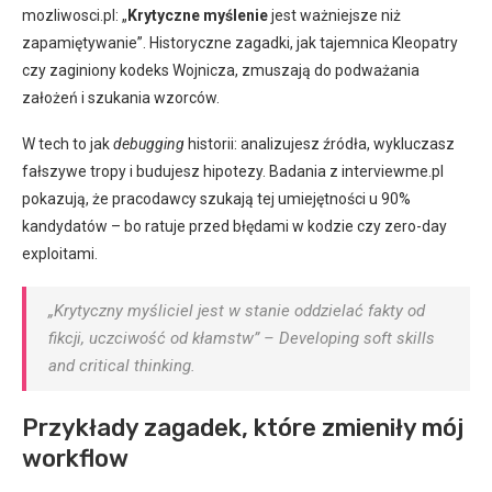
mozliwosci.pl: „
Krytyczne myślenie
jest ważniejsze niż
zapamiętywanie”. Historyczne zagadki, jak tajemnica Kleopatry
czy zaginiony kodeks Wojnicza, zmuszają do podważania
założeń i szukania wzorców.
W tech to jak
debugging
historii: analizujesz źródła, wykluczasz
fałszywe tropy i budujesz hipotezy. Badania z interviewme.pl
pokazują, że pracodawcy szukają tej umiejętności u 90%
kandydatów – bo ratuje przed błędami w kodzie czy zero-day
exploitami.
„Krytyczny myśliciel jest w stanie oddzielać fakty od
fikcji, uczciwość od kłamstw” – Developing soft skills
and critical thinking.
Przykłady zagadek, które zmieniły mój
workflow