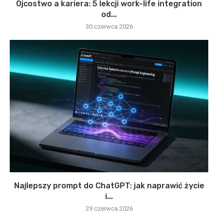
Ojcostwo a kariera: 5 lekcji work-life integration
od...
30 czerwca 2026
Najlepszy prompt do ChatGPT: jak naprawić życie
i...
29 czerwca 2026