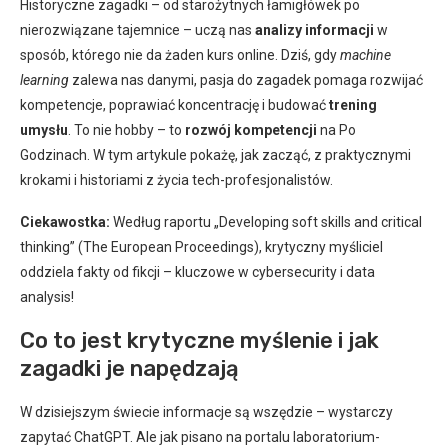
Historyczne zagadki – od starożytnych łamigłówek po
nierozwiązane tajemnice – uczą nas
analizy informacji
w
sposób, którego nie da żaden kurs online. Dziś, gdy
machine
learning
zalewa nas danymi, pasja do zagadek pomaga rozwijać
kompetencje, poprawiać koncentrację i budować
trening
umysłu
. To nie hobby – to
rozwój kompetencji
na Po
Godzinach. W tym artykule pokażę, jak zacząć, z praktycznymi
krokami i historiami z życia tech-profesjonalistów.
Ciekawostka:
Według raportu „Developing soft skills and critical
thinking” (The European Proceedings), krytyczny myśliciel
oddziela fakty od fikcji – kluczowe w cybersecurity i data
analysis!
Co to jest krytyczne myślenie i jak
zagadki je napędzają
W dzisiejszym świecie informacje są wszędzie – wystarczy
zapytać ChatGPT. Ale jak pisano na portalu laboratorium-