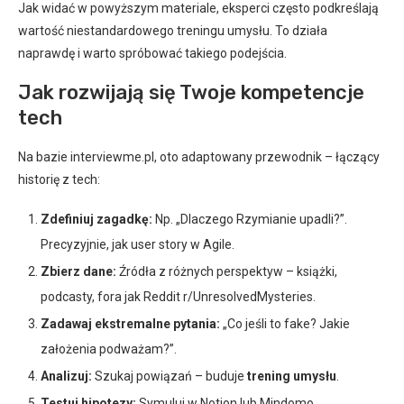
Jak widać w powyższym materiale, eksperci często podkreślają
wartość niestandardowego treningu umysłu. To działa
naprawdę i warto spróbować takiego podejścia.
Jak rozwijają się Twoje kompetencje
tech
Na bazie interviewme.pl, oto adaptowany przewodnik – łączący
historię z tech:
Zdefiniuj zagadkę:
Np. „Dlaczego Rzymianie upadli?”.
Precyzyjnie, jak user story w Agile.
Zbierz dane:
Źródła z różnych perspektyw – książki,
podcasty, fora jak Reddit r/UnresolvedMysteries.
Zadawaj ekstremalne pytania:
„Co jeśli to fake? Jakie
założenia podważam?”.
Analizuj:
Szukaj powiązań – buduje
trening umysłu
.
Testuj hipotezy:
Symuluj w Notion lub Mindomo.