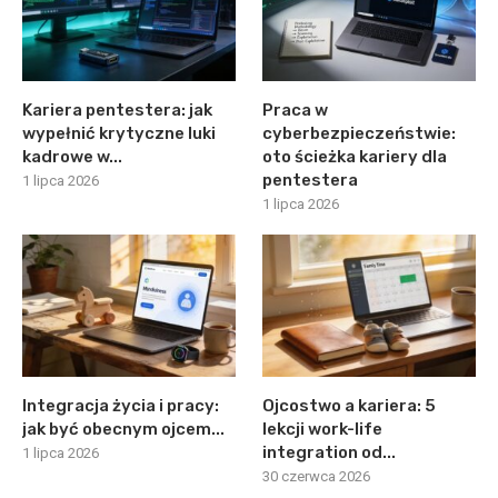
Kariera pentestera: jak
Praca w
wypełnić krytyczne luki
cyberbezpieczeństwie:
kadrowe w...
oto ścieżka kariery dla
pentestera
1 lipca 2026
1 lipca 2026
Integracja życia i pracy:
Ojcostwo a kariera: 5
jak być obecnym ojcem...
lekcji work-life
integration od...
1 lipca 2026
30 czerwca 2026