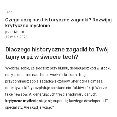
Tech
Czego uczą nas historyczne zagadki? Rozwijaj
krytyczne myślenie
przez
Marcin
12 maja 2026
:
Dlaczego historyczne zagadki to Twój
tajny oręż w świecie tech?
Wyobraź sobie, że siedzisz przy biurku, debugujesz kod w środku
nocy, a deadline nadchodzi wielkimi krokami. Nagle
przypominasz sobie zagadkę z czasów Sherlocka Holmesa –
detektywa, który rozplątuje splątane nici faktów i fikcji. W erze
fake newsów
, AI generujących treści i nadmiaru danych,
krytyczne myślenie
staje się supersiłą każdego developera i IT-
specjalisty. Ale skąd je wziąć?