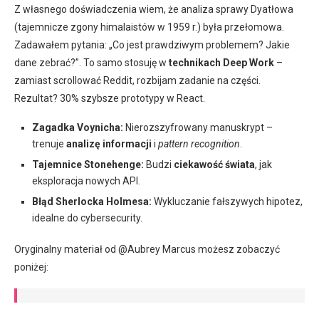
Z własnego doświadczenia wiem, że analiza sprawy Dyatłowa
(tajemnicze zgony himalaistów w 1959 r.) była przełomowa.
Zadawałem pytania: „Co jest prawdziwym problemem? Jakie
dane zebrać?”. To samo stosuję w
technikach Deep Work
–
zamiast scrollować Reddit, rozbijam zadanie na części.
Rezultat? 30% szybsze prototypy w React.
Zagadka Voynicha:
Nierozszyfrowany manuskrypt –
trenuje
analizę informacji
i
pattern recognition
.
Tajemnice Stonehenge:
Budzi
ciekawość świata
, jak
eksploracja nowych API.
Błąd Sherlocka Holmesa:
Wykluczanie fałszywych hipotez,
idealne do cybersecurity.
Oryginalny materiał od @Aubrey Marcus możesz zobaczyć
poniżej: