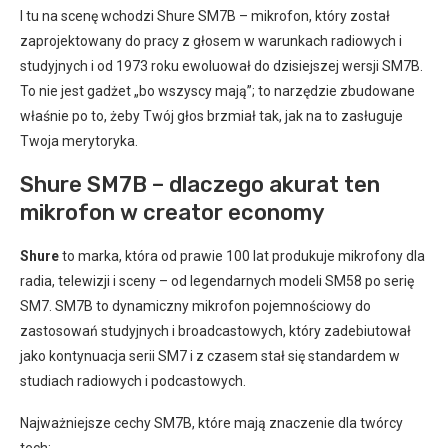
I tu na scenę wchodzi Shure SM7B – mikrofon, który został
zaprojektowany do pracy z głosem w warunkach radiowych i
studyjnych i od 1973 roku ewoluował do dzisiejszej wersji SM7B.
To nie jest gadżet „bo wszyscy mają”; to narzędzie zbudowane
właśnie po to, żeby Twój głos brzmiał tak, jak na to zasługuje
Twoja merytoryka.
Shure SM7B – dlaczego akurat ten
mikrofon w creator economy
Shure
to marka, która od prawie 100 lat produkuje mikrofony dla
radia, telewizji i sceny – od legendarnych modeli SM58 po serię
SM7. SM7B to dynamiczny mikrofon pojemnościowy do
zastosowań studyjnych i broadcastowych, który zadebiutował
jako kontynuacja serii SM7 i z czasem stał się standardem w
studiach radiowych i podcastowych.
Najważniejsze cechy SM7B, które mają znaczenie dla twórcy