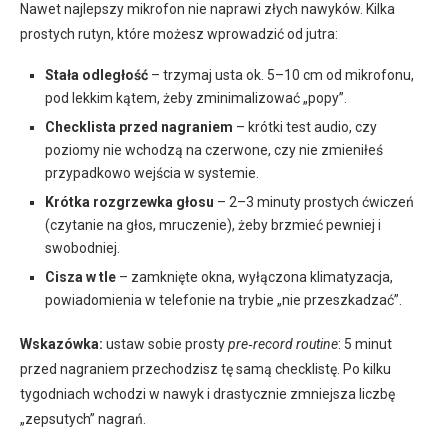
Nawet najlepszy mikrofon nie naprawi złych nawyków. Kilka
prostych rutyn, które możesz wprowadzić od jutra:
Stała odległość
– trzymaj usta ok. 5–10 cm od mikrofonu,
pod lekkim kątem, żeby zminimalizować „popy”.
Checklista przed nagraniem
– krótki test audio, czy
poziomy nie wchodzą na czerwone, czy nie zmieniłeś
przypadkowo wejścia w systemie.
Krótka rozgrzewka głosu
– 2–3 minuty prostych ćwiczeń
(czytanie na głos, mruczenie), żeby brzmieć pewniej i
swobodniej.
Cisza w tle
– zamknięte okna, wyłączona klimatyzacja,
powiadomienia w telefonie na trybie „nie przeszkadzać”.
Wskazówka:
ustaw sobie prosty
pre‑record routine
: 5 minut
przed nagraniem przechodzisz tę samą checklistę. Po kilku
tygodniach wchodzi w nawyk i drastycznie zmniejsza liczbę
„zepsutych” nagrań.