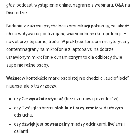
głos
: podcast, wystąpienie online, nagranie z webinaru, Q&A na
Discordzie.
Badania z zakresu psychologii komunikacji pokazują, że jakość
głosu wpływa na postrzeganą wiarygodność i kompetencje –
nawet przy tej samej treści. W praktyce: ten sam merytoryczny
content nagrany na mikrofonie z laptopa vs. na dobrze
ustawionym mikrofonie dynamicznym to dla odbiorcy dwie
zupełnie różne osoby.
Ważne:
w kontekście marki osobistej nie chodzi o „audiofilskie”
niuanse, ale o trzy rzeczy:
czy Cię
wyraźnie słychać
(bez szumów i przesterów),
czy Twój głos brzmi
stabilnie i przyjemnie
w dłuższym
odsłuchu,
czy dźwięk jest
powtarzalny
między odcinkami, live’ami i
callami.