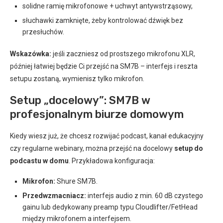
solidne ramię mikrofonowe + uchwyt antywstrząsowy,
słuchawki zamknięte, żeby kontrolować dźwięk bez
przesłuchów.
Wskazówka:
jeśli zaczniesz od prostszego mikrofonu XLR,
później łatwiej będzie Ci przejść na SM7B – interfejs i reszta
setupu zostaną, wymienisz tylko mikrofon.
Setup „docelowy”: SM7B w
profesjonalnym biurze domowym
Kiedy wiesz już, że chcesz rozwijać podcast, kanał edukacyjny
czy regularne webinary, można przejść na docelowy
setup do
podcastu w domu
. Przykładowa konfiguracja:
Mikrofon:
Shure SM7B.
Przedwzmacniacz:
interfejs audio z min. 60 dB czystego
gainu lub dedykowany preamp typu Cloudlifter/FetHead
między mikrofonem a interfejsem.