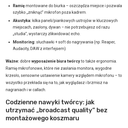
Ramię
montowane do biurka – oszczędza miejsce i pozwala
szybko „zniknąć” mikrofon poza kadrem.
Akustyka:
kilka paneli/piankowych ustrojów w kluczowych
miejscach, zasłony, dywan – nie potrzebujesz od razu
„studia”, wystarczy zlikwidować echo.
Monitoring:
słuchawki + soft do nagrywania (np. Reaper,
Audacity, DAW z interfejsem).
Ważne:
dobre
wyposażenie biura twórcy
to także ergonomia.
Ramię mikrofonowe, które nie zasłania monitora, wygodne
krzesło, sensowne ustawienie kamery względem mikrofonu – to
wszystko przekłada się na to, jak wyglądasz i brzmisz na
nagraniach i w callach.
Codzienne nawyki twórcy: jak
utrzymać „broadcast quality” bez
montażowego koszmaru