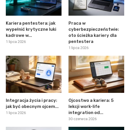
Kariera pentestera: jak
Praca w
wypełnić krytyczne luki
cyberbezpieczeństwie:
kadrowe w...
oto ścieżka kariery dla
pentestera
1 lipca 2026
1 lipca 2026
Integracja życia i pracy:
Ojcostwo a kariera: 5
jak być obecnym ojcem...
lekcji work-life
integration od...
1 lipca 2026
30 czerwca 2026