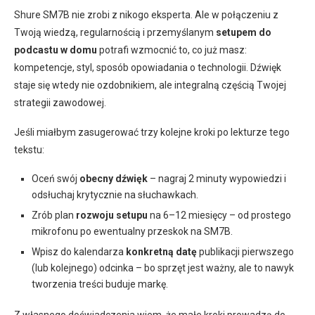
Shure SM7B nie zrobi z nikogo eksperta. Ale w połączeniu z
Twoją wiedzą, regularnością i przemyślanym
setupem do
podcastu w domu
potrafi wzmocnić to, co już masz:
kompetencje, styl, sposób opowiadania o technologii. Dźwięk
staje się wtedy nie ozdobnikiem, ale integralną częścią Twojej
strategii zawodowej.
Jeśli miałbym zasugerować trzy kolejne kroki po lekturze tego
tekstu:
Oceń swój
obecny dźwięk
– nagraj 2 minuty wypowiedzi i
odsłuchaj krytycznie na słuchawkach.
Zrób plan
rozwoju setupu
na 6–12 miesięcy – od prostego
mikrofonu po ewentualny przeskok na SM7B.
Wpisz do kalendarza
konkretną datę
publikacji pierwszego
(lub kolejnego) odcinka – bo sprzęt jest ważny, ale to nawyk
tworzenia treści buduje markę.