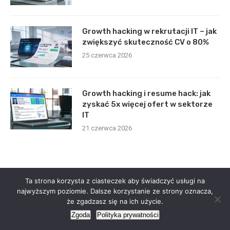
Growth hacking w rekrutacji IT – jak
zwiększyć skuteczność CV o 80%
25 czerwca 2026
Growth hacking i resume hack: jak
zyskać 5x więcej ofert w sektorze
IT
21 czerwca 2026
Ta strona korzysta z ciasteczek aby świadczyć usługi na
najwyższym poziomie. Dalsze korzystanie ze strony oznacza,
że zgadzasz się na ich użycie.
Zgoda
Polityka prywatności