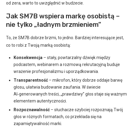
od zera, warto to uwzględnić w budżecie.
Jak SM7B wspiera markę osobistą –
nie tylko „ładnym brzmieniem”
To, że SM7B dobrze brzmi, to jedno. Bardziej interesujące jest,
co to robi z Twoją marką osobistą:
Konsekwencja
– stały, powtarzalny dźwięk między
podcastem, webinarem a rozmową rekrutacyjną buduje
wrażenie profesjonalizmu i uporządkowania.
Transparentność
– mikrofon, który dobrze oddaje barwę
głosu, ułatwia budowanie zaufania. W świecie
AI‑generowanych treści, „prawdziwy” głos staje się ważnym
elementem autentyczności.
Rozpoznawalność
– słuchacze szybciej rozpoznają Twój
głos w różnych formatach, co przekłada się na
zapamiętywalność marki.