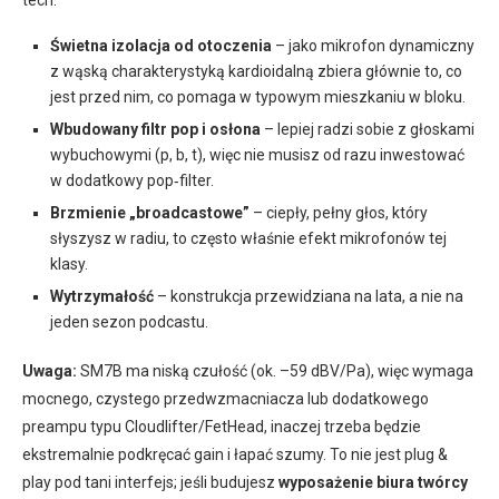
tech:
Świetna izolacja od otoczenia
– jako mikrofon dynamiczny
z wąską charakterystyką kardioidalną zbiera głównie to, co
jest przed nim, co pomaga w typowym mieszkaniu w bloku.
Wbudowany filtr pop i osłona
– lepiej radzi sobie z głoskami
wybuchowymi (p, b, t), więc nie musisz od razu inwestować
w dodatkowy pop‑filter.
Brzmienie „broadcastowe”
– ciepły, pełny głos, który
słyszysz w radiu, to często właśnie efekt mikrofonów tej
klasy.
Wytrzymałość
– konstrukcja przewidziana na lata, a nie na
jeden sezon podcastu.
Uwaga:
SM7B ma niską czułość (ok. –59 dBV/Pa), więc wymaga
mocnego, czystego przedwzmacniacza lub dodatkowego
preampu typu Cloudlifter/FetHead, inaczej trzeba będzie
ekstremalnie podkręcać gain i łapać szumy. To nie jest plug &
play pod tani interfejs; jeśli budujesz
wyposażenie biura twórcy