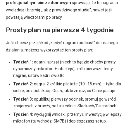
profesjonalnym biurze domowym
sprawiają, że te nagrania
wyglądają i brzmią „jak z prawdziwego studia”, nawet jeśli
powstają wieczorami po pracy.
Prosty plan na pierwsze 4 tygodnie
Jeśli chcesz przejść od „kiedyś nagram podcast” do realnego
działania, możesz wykorzystać ten prosty plan:
Tydzień 1:
ogarnij sprzęt (niech to będzie choćby prosty
dynamiczny mikrofon + interfejs), zrób pierwsze testy
nagrań, ustaw kadr i światło.
Tydzień 2:
nagraj 2 krótkie pilotaże (10–15 min) – tylko dla
siebie, bez publikacji. Oceń, jak brzmisz, co Ci nie pasuje.
Tydzień 3:
opublikuj pierwszy odcinek, promuj go wśród
znajomych z branży, na LinkedInie, Slackach/Discordach.
Tydzień 4:
wyciągnij wnioski, przemyśl inwestycję w lepszy
mikrofon (tu wchodzi SM7B) i dopieszczasz setup.