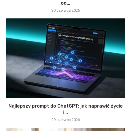
od...
30 czerwca 2026
Najlepszy prompt do ChatGPT: jak naprawić życie
i...
29 czerwca 2026