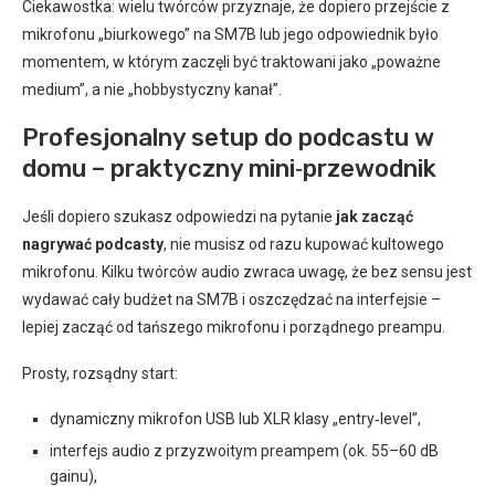
Ciekawostka: wielu twórców przyznaje, że dopiero przejście z
mikrofonu „biurkowego” na SM7B lub jego odpowiednik było
momentem, w którym zaczęli być traktowani jako „poważne
medium”, a nie „hobbystyczny kanał”.
Profesjonalny setup do podcastu w
domu – praktyczny mini‑przewodnik
Jeśli dopiero szukasz odpowiedzi na pytanie
jak zacząć
nagrywać podcasty
, nie musisz od razu kupować kultowego
mikrofonu. Kilku twórców audio zwraca uwagę, że bez sensu jest
wydawać cały budżet na SM7B i oszczędzać na interfejsie –
lepiej zacząć od tańszego mikrofonu i porządnego preampu.
Prosty, rozsądny start:
dynamiczny mikrofon USB lub XLR klasy „entry‑level”,
interfejs audio z przyzwoitym preampem (ok. 55–60 dB
gainu),