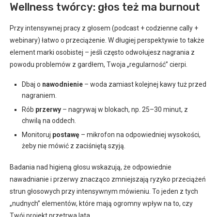
Wellness twórcy: głos też ma burnout
Przy intensywnej pracy z głosem (podcast + codzienne cally +
webinary) łatwo o przeciążenie. W długiej perspektywie to także
element marki osobistej – jeśli często odwołujesz nagrania z
powodu problemów z gardłem, Twoja „regularność” cierpi.
Dbaj o
nawodnienie
– woda zamiast kolejnej kawy tuż przed
nagraniem.
Rób
przerwy
– nagrywaj w blokach, np. 25–30 minut, z
chwilą na oddech.
Monitoruj
postawę
– mikrofon na odpowiedniej wysokości,
żeby nie mówić z zaciśniętą szyją.
Badania nad higieną głosu wskazują, że odpowiednie
nawadnianie i przerwy znacząco zmniejszają ryzyko przeciążeń
strun głosowych przy intensywnym mówieniu. To jeden z tych
„nudnych” elementów, które mają ogromny wpływ na to, czy
Twój projekt przetrwa lata.