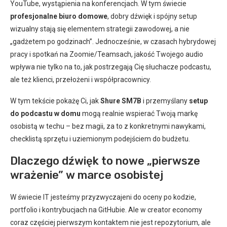
YouTube, wystąpienia na konferencjach. W tym świecie
profesjonalne biuro domowe
, dobry dźwięk i spójny setup
wizualny stają się elementem strategii zawodowej, a nie
„gadżetem po godzinach”. Jednocześnie, w czasach hybrydowej
pracy i spotkań na Zoomie/Teamsach, jakość Twojego audio
wpływa nie tylko na to, jak postrzegają Cię słuchacze podcastu,
ale też klienci, przełożeni i współpracownicy.
W tym tekście pokażę Ci, jak
Shure SM7B
i przemyślany
setup
do podcastu w domu
mogą realnie wspierać Twoją markę
osobistą w techu – bez magii, za to z konkretnymi nawykami,
checklistą sprzętu i uziemionym podejściem do budżetu.
Dlaczego dźwięk to nowe „pierwsze
wrażenie” w marce osobistej
W świecie IT jesteśmy przyzwyczajeni do oceny po kodzie,
portfolio i kontrybucjach na GitHubie. Ale w creator economy
coraz częściej pierwszym kontaktem nie jest repozytorium, ale