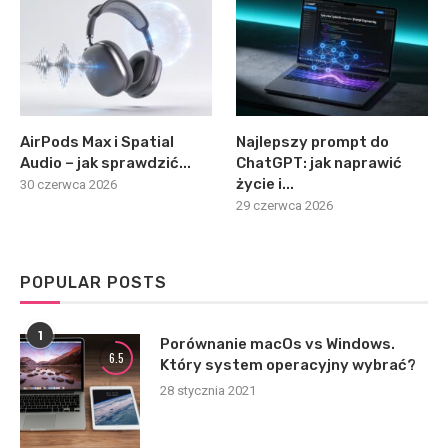
AirPods Max i Spatial
Najlepszy prompt do
Audio – jak sprawdzić...
ChatGPT: jak naprawić
życie i...
30 czerwca 2026
29 czerwca 2026
POPULAR POSTS
1
Porównanie macOs vs Windows.
6.5
Który system operacyjny wybrać?
28 stycznia 2021