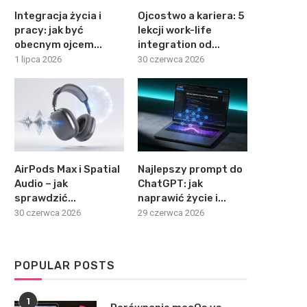
Integracja życia i
Ojcostwo a kariera: 5
pracy: jak być
lekcji work-life
obecnym ojcem...
integration od...
1 lipca 2026
30 czerwca 2026
AirPods Max i Spatial
Najlepszy prompt do
Audio – jak
ChatGPT: jak
sprawdzić...
naprawić życie i...
30 czerwca 2026
29 czerwca 2026
POPULAR POSTS
1