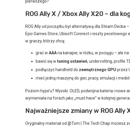
pierwszego?
ROG Ally X / Xbox Ally X20 – dla ko
ROG Ally od początku był alternatywą dla Steam Decka 
Epic Games Store, Ubisoft Connect i reszty pecetowego
w graczy, którzy chcą:
grać w
AAA
na kanapie, w łóżku, w pociągu – ale na
bawić się w
tuning ustawień
, undervolting, profile T
podłączyć handheld do
zewnętrznego GPU
przez U
mieć jedną maszynę do gier, pracy, emulacji i medió
Poziom hype’u? Wysoki. OLED, podwójna bateria i nowe an
wymieniała na forach jako „must have” w kolejnej generac
Najważniejsze zmiany w ROG Ally 
Oryginalny materiał od @Tom | The Tech Chap możesz zo