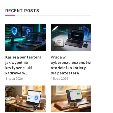
RECENT POSTS
Kariera pentestera:
Praca w
jak wypełnić
cyberbezpieczeństwie:
krytyczne luki
oto ścieżka kariery
kadrowe w...
dla pentestera
1 lipca 2026
1 lipca 2026