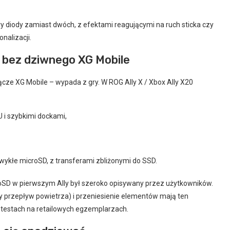
diody zamiast dwóch, z efektami reagującymi na ruch sticka czy
nalizacji.
u bez dziwnego XG Mobile
ącze XG Mobile – wypada z gry. W ROG Ally X / Xbox Ally X20
 i szybkimi dockami,
wykłe microSD, z transferami zbliżonymi do SSD.
SD w pierwszym Ally był szeroko opisywany przez użytkowników.
y przepływ powietrza) i przeniesienie elementów mają ten
 testach na retailowych egzemplarzach.