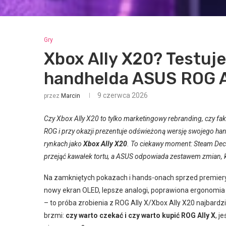
Gry
Xbox Ally X20? Testuj
handhelda ASUS ROG A
9 czerwca 2026
przez
Marcin
Czy Xbox Ally X20 to tylko marketingowy rebranding, czy fa
ROG i przy okazji prezentuje odświeżoną wersję swojego 
rynkach jako
Xbox Ally X20
. To ciekawy moment: Steam Dec
przejąć kawałek tortu, a ASUS odpowiada zestawem zmian, któ
Na zamkniętych pokazach i hands-onach sprzed premiery 
nowy ekran OLED, lepsze analogi, poprawiona ergonomia i p
– to próba zrobienia z ROG Ally X/Xbox Ally X20 najbardz
brzmi:
czy warto czekać i czy warto kupić ROG Ally X
, j