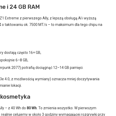
me i 24 GB RAM
Z1 Extreme z pierwszego Ally, z lepszą obsługą AI i wyższą
X
o taktowaniu ok. 7500 MT/s – to maksimum dla tego chipu na
ry dostają często 16+ GB,
spokojnie 6–8 GB,
berpunk 2077) potrafią dociągnąć 12–14 GB pamięci.
Ie 4.0, z możliwością wymiany) oznacza mniej doczytywania
ianie lokacji.
e kosmetyka
lly – z 40 Wh do
80 Wh
. To zmienia wszystko. W pierwszym
z realnie celujemy w około 3 godziny wymagającej rozgrywki przy