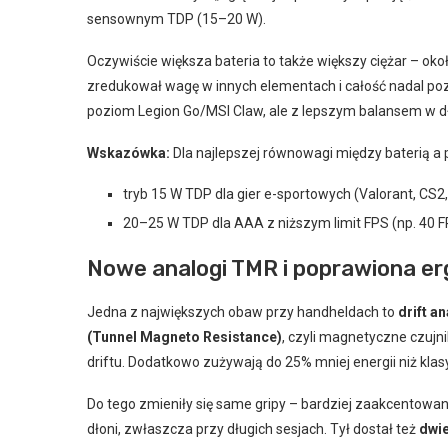
sensownym TDP (15–20 W).
Oczywiście większa bateria to także większy ciężar – ok
zredukował wagę w innych elementach i całość nadal pozo
poziom Legion Go/MSI Claw, ale z lepszym balansem w d
Wskazówka:
Dla najlepszej równowagi między baterią a p
tryb 15 W TDP dla gier e-sportowych (Valorant, CS2
20–25 W TDP dla AAA z niższym limit FPS (np. 40 F
Nowe analogi TMR i poprawiona e
Jedna z największych obaw przy handheldach to
drift a
(Tunnel Magneto Resistance)
, czyli magnetyczne czujni
driftu. Dodatkowo zużywają do 25% mniej energii niż kla
Do tego zmieniły się same gripy – bardziej zaakcentowany
dłoni, zwłaszcza przy długich sesjach. Tył dostał też
dwie