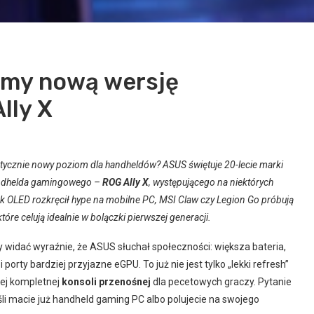
emy nową wersję
lly X
ktycznie nowy poziom dla handheldów? ASUS świętuje 20-lecie marki
handhelda gamingowego –
ROG Ally X
, występującego na niektórych
k OLED rozkręcił hype na mobilne PC, MSI Claw czy Legion Go próbują
re celują idealnie w bolączki pierwszej generacji.
widać wyraźnie, że ASUS słuchał społeczności: większa bateria,
orty bardziej przyjazne eGPU. To już nie jest tylko „lekki refresh”
iej kompletnej
konsoli przenośnej
dla pecetowych graczy. Pytanie
eśli macie już handheld gaming PC albo polujecie na swojego