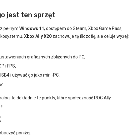
go jest ten sprzęt
– z pełnym
Windows 11
, dostępem do Steam, Xbox Game Pass,
 ekosystemu.
Xbox Ally X20
zachowuje tę filozofię, ale celuje wyżej:
 ustawieniach graficznych zbliżonych do PC,
DP i FPS,
SB4 i używać go jako mini-PC,
w.
alogi to dokładnie te punkty, które społeczność ROG Ally
ji.
X
baczyć poniżej: