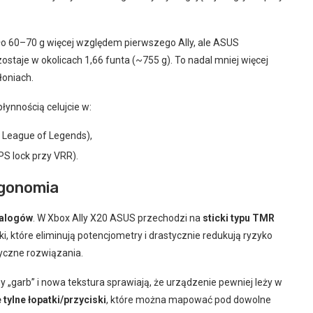
oło 60–70 g więcej względem pierwszego Ally, ale ASUS
staje w okolicach 1,66 funta (~755 g). To nadal mniej więcej
łoniach.
łynnością celujcie w:
, League of Legends),
PS lock przy VRR).
rgonomia
nalogów
. W Xbox Ally X20 ASUS przechodzi na
sticki typu TMR
ki, które eliminują potencjometry i drastycznie redukują ryzyko
syczne rozwiązania.
 „garb” i nowa tekstura sprawiają, że urządzenie pewniej leży w
 tylne łopatki/przyciski
, które można mapować pod dowolne