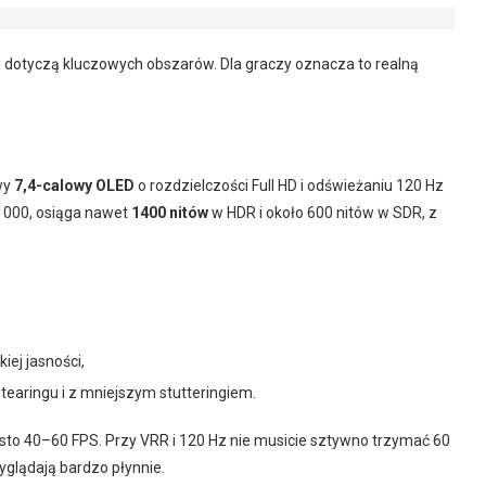
 dotyczą kluczowych obszarów. Dla graczy oznacza to realną
wy
7,4-calowy OLED
o rozdzielczości Full HD i odświeżaniu 120 Hz
1000, osiąga nawet
1400 nitów
w HDR i około 600 nitów w SDR, z
iej jasności,
 tearingu i z mniejszym stutteringiem.
sto 40–60 FPS. Przy VRR i 120 Hz nie musicie sztywno trzymać 60
yglądają bardzo płynnie.