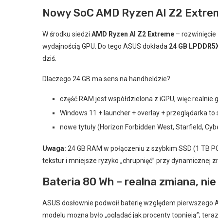
Nowy SoC AMD Ryzen AI Z2 Extre
W środku siedzi
AMD Ryzen AI Z2 Extreme
– rozwinięcie 
wydajnością GPU. Do tego ASUS dokłada
24 GB LPDDR5
dziś.
Dlaczego 24 GB ma sens na handheldzie?
część RAM jest współdzielona z iGPU, więc realnie g
Windows 11 + launcher + overlay + przeglądarka to 
nowe tytuły (Horizon Forbidden West, Starfield, Cy
Uwaga:
24 GB RAM w połączeniu z szybkim SSD (1 TB PC
tekstur i mniejsze ryzyko „chrupnięć” przy dynamicznej zm
Bateria 80 Wh – realna zmiana, ni
ASUS dosłownie podwoił baterię względem pierwszego A
modelu można było „oglądać jak procenty topnieją”; tera