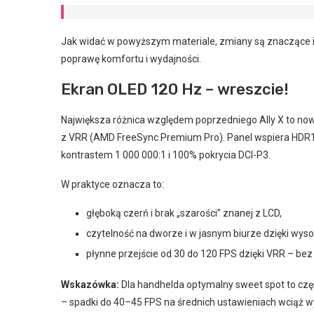
Jak widać w powyższym materiale, zmiany są znaczące i
poprawę komfortu i wydajności.
Ekran OLED 120 Hz – wreszcie!
Największa różnica względem poprzedniego Ally X to no
z VRR (AMD FreeSync Premium Pro). Panel wspiera HDR
kontrastem 1 000 000:1 i 100% pokrycia DCI-P3.
W praktyce oznacza to:
głęboką czerń i brak „szarości” znanej z LCD,
czytelność na dworze i w jasnym biurze dzięki wysok
płynne przejście od 30 do 120 FPS dzięki VRR – bez
Wskazówka:
Dla handhelda optymalny sweet spot to czę
– spadki do 40–45 FPS na średnich ustawieniach wciąż w