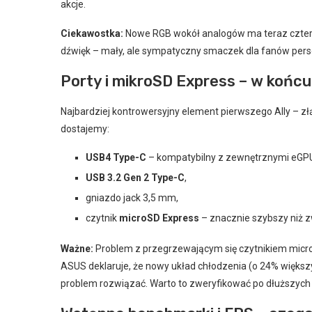
akcje.
Ciekawostka:
Nowe RGB wokół analogów ma teraz cztery 
dźwięk – mały, ale sympatyczny smaczek dla fanów perso
Porty i mikroSD Express – w końc
Najbardziej kontrowersyjny element pierwszego Ally – zł
dostajemy:
USB4 Type-C
– kompatybilny z zewnętrznymi eGPU
USB 3.2 Gen 2 Type-C
,
gniazdo jack 3,5 mm,
czytnik
microSD Express
– znacznie szybszy niż z
Ważne:
Problem z przegrzewającym się czytnikiem micro
ASUS deklaruje, że nowy układ chłodzenia (o 24% większ
problem rozwiązać. Warto to zweryfikować po dłuższych