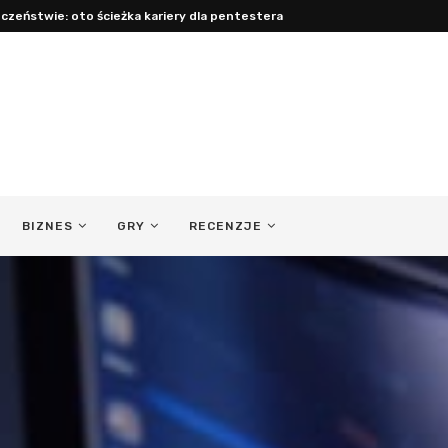
acy: jak być obecnym ojcem...
BIZNES
GRY
RECENZJE