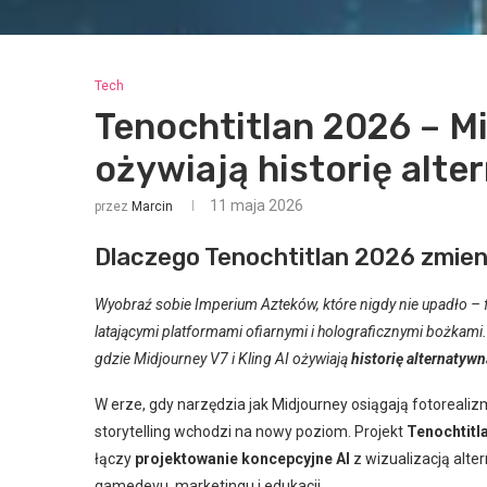
Tech
Tenochtitlan 2026 – Mi
ożywiają historię alt
11 maja 2026
przez
Marcin
Dlaczego Tenochtitlan 2026 zmien
Wyobraź sobie Imperium Azteków, które nigdy nie upadło – 
latającymi platformami ofiarnymi i holograficznymi bożkami. T
gdzie Midjourney V7 i Kling AI ożywiają
historię alternatywn
W erze, gdy narzędzia jak Midjourney osiągają fotorealiz
storytelling wchodzi na nowy poziom. Projekt
Tenochtitl
łączy
projektowanie koncepcyjne AI
z wizualizacją alte
gamedevu, marketingu i edukacji.