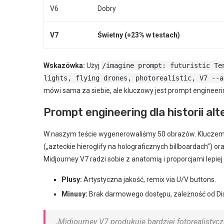
V6
Dobry
V7
Świetny (+23% w testach)
Wskazówka:
Użyj
/imagine prompt: futuristic Te
lights, flying drones, photorealistic, V7 --a
mówi sama za siebie, ale kluczowy jest prompt engineeri
Prompt engineering dla historii al
W naszym teście wygenerowaliśmy 50 obrazów. Kluczem 
(„azteckie hieroglify na holograficznych billboardach”) or
Midjourney V7 radzi sobie z anatomią i proporcjami lepiej
Plusy:
Artystyczna jakość, remix via U/V buttons.
Minusy:
Brak darmowego dostępu, zależność od Di
„Midjourney V7 produkuje bardziej fotorealistyc