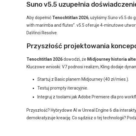
Suno v5.5 uzupełnia doświadczeni
Aby dopełnić
Tenochtitlan 2026
, użyliśmy Suno v5.5 do 
with marimba and flutes”. v5.5 oferuje 4-minutowe utwor
DaVinci Resolve.
Przyszłość projektowania koncep
Tenochtitlan 2026
dowodzi, że
Midjourney historia alt
Kluczowe wnioski: V7 podnosi realizm, Kling dodaje dyna
Startuj z Basic planem Midjourney (40 zł/mies.).
Testuj prompty iteracyjnie.
Integruj z toolami jak Adobe Premiere dla pro workf
Przyszłość? Hybrydowe AI w Unreal Engine 6 dla interakt
demokratyzuje kreację. Co sądzisz o tej technologii? Pod