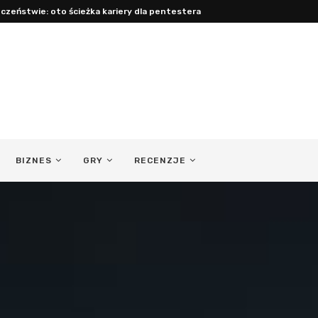
acy: jak być obecnym ojcem...
BIZNES
GRY
RECENZJE