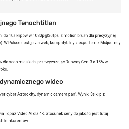
yjnego Tenochtitlan
h: do 10s klipów w 1080p@30fps, z motion brush dla precyzyjnej
eo). W Polsce dostęp via web, kompatybilny z exportem z Midjourney
% dla scen miejskich, przewyższając Runway Gen-3 o 15% w
roku.
 dynamicznego wideo
over cyber Aztec city, dynamic camera pan”. Wynik: 8s klip z
.
ia Topaz Video AI dla 4K. Stosunek ceny do jakości jest tutaj
ych konkurentów.