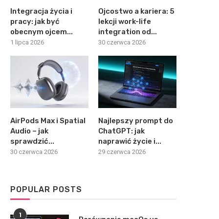
Integracja życia i
Ojcostwo a kariera: 5
pracy: jak być
lekcji work-life
obecnym ojcem...
integration od...
1 lipca 2026
30 czerwca 2026
AirPods Max i Spatial
Najlepszy prompt do
Audio – jak
ChatGPT: jak
sprawdzić...
naprawić życie i...
30 czerwca 2026
29 czerwca 2026
POPULAR POSTS
1