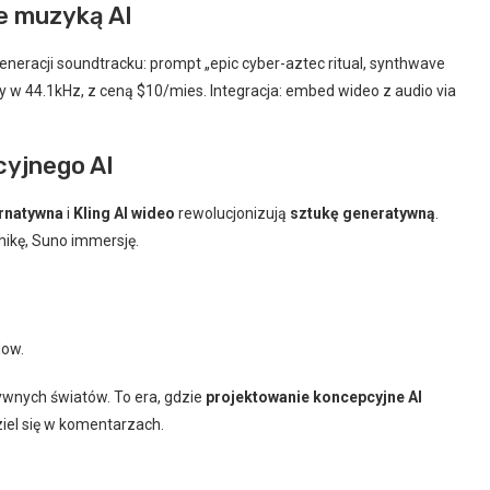
e muzyką AI
generacji soundtracku: prompt „epic cyber-aztec ritual, synthwave
y w 44.1kHz, z ceną $10/mies. Integracja: embed wideo z audio via
cyjnego AI
ernatywna
i
Kling AI wideo
rewolucjonizują
sztukę generatywną
.
mikę, Suno immersję.
low.
ywnych światów. To era, gdzie
projektowanie koncepcyjne AI
ziel się w komentarzach.