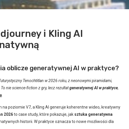
djourney i Kling AI
ernatywną
ia oblicze generatywnej AI w praktyce?
futurystyczny Tenochtitlan w 2026 roku, z neonowymi piramidami,
o nie science-fiction z gry, lecz rezultat
generatywnej AI w praktyce
,
ą
.
m na poziomie V7, a Kling AI generuje koherentne wideo, kreatywny
an 2026
to case study, które pokazuje, jak
sztuka generatywna
rnatywnych historii. W praktyce oznacza to nowe możliwości dla