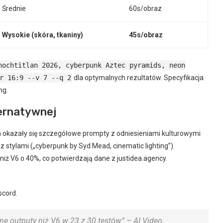
Średnie
60s/obraz
Wysokie (skóra, tkaniny)
45s/obraz
nochtitlan 2026, cyberpunk Aztec pyramids, neon
r 16:9 --v 7 --q 2
dla optymalnych rezultatów. Specyfikacja
ng.
ternatywnej
okazały się szczegółowe prompty z odniesieniami kulturowymi
az stylami („cyberpunk by Syd Mead, cinematic lighting”).
 niż V6 o 40%, co potwierdzają dane z justidea.agency.
scord.
zne outputy niż V6 w 23 z 30 testów” – AI Video