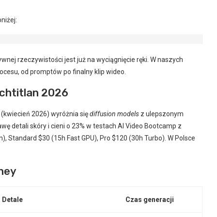
niżej:
nej rzeczywistości jest już na wyciągnięcie ręki. W naszych
ocesu, od promptów po finalny klip wideo.
chtitlan 2026
7 (kwiecień 2026) wyróżnia się
diffusion models
z ulepszonym
wę detali skóry i cieni o 23% w testach AI Video Bootcamp z
n), Standard $30 (15h Fast GPU), Pro $120 (30h Turbo). W Polsce
rney
Detale
Czas generacji