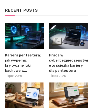
RECENT POSTS
Kariera pentestera:
Praca w
jak wypełnić
cyberbezpieczeństwie:
krytyczne luki
oto ścieżka kariery
kadrowe w...
dla pentestera
1 lipca 2026
1 lipca 2026