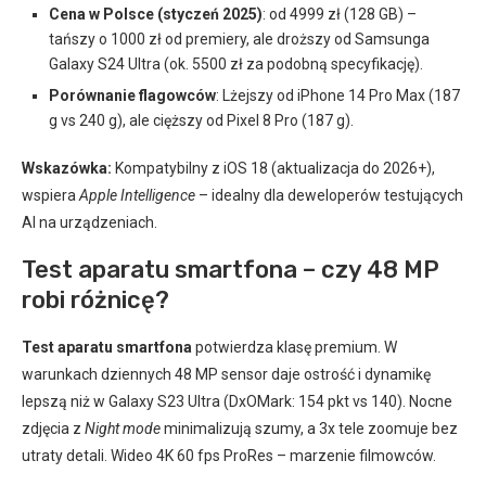
Cena w Polsce (styczeń 2025)
: od 4999 zł (128 GB) –
tańszy o 1000 zł od premiery, ale droższy od Samsunga
Galaxy S24 Ultra (ok. 5500 zł za podobną specyfikację).
Porównanie flagowców
: Lżejszy od iPhone 14 Pro Max (187
g vs 240 g), ale cięższy od Pixel 8 Pro (187 g).
Wskazówka:
Kompatybilny z iOS 18 (aktualizacja do 2026+),
wspiera
Apple Intelligence
– idealny dla deweloperów testujących
AI na urządzeniach.
Test aparatu smartfona – czy 48 MP
robi różnicę?
Test aparatu smartfona
potwierdza klasę premium. W
warunkach dziennych 48 MP sensor daje ostrość i dynamikę
lepszą niż w Galaxy S23 Ultra (DxOMark: 154 pkt vs 140). Nocne
zdjęcia z
Night mode
minimalizują szumy, a 3x tele zoomuje bez
utraty detali. Wideo 4K 60 fps ProRes – marzenie filmowców.