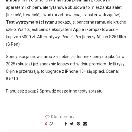
iPhone 15 Pro
to solidny
smartfon premium
z topowym
aparatem i chipem, ale tytanowa obudowa to mieszanka zalet
(lekkość, trwałość) i wad (przebarwienia, transfer wstrząsów).
Test wytrzymałości tytanu
pokazuje: pancerna rama, ale kruche
szkło. Warto, jeśli cenisz ekosystem Apple i kompaktowość –
kup za <5000 zł. Alternatywy: Pixel 9 Pro (lepszy AI) lub S25 Ultra
(S Pen).
Specyfikacja mówi sama za siebie, a stosunek ceny do jakości w
2025 roku jest już znacznie lepszy niż w dniu premiery. Jeśli rysy
Cię nie przerażają, to upgrade z iPhone 13+ się opłaci. Ocena:
8.5/10.
Planujesz zakup? Sprawdź nasze inne testy sprzętu.
0 komentarz
0