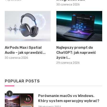
30 czerwca 2026
AirPods Max i Spatial
Najlepszy prompt do
Audio – jak sprawdzić...
ChatGPT: jak naprawić
życie i...
30 czerwca 2026
29 czerwca 2026
POPULAR POSTS
1
Porównanie macOs vs Windows.
6.5
Który system operacyjny wybrać?
28 stycznia 2021