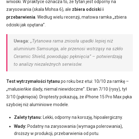
wnioski. W praktyce oznacza to, że tytan jest odporny na
zarysowania (skala Mohsa 6), ale
zbiera odciski i
przebarwienia
. Według wielu recenzji, matowa ramka „zbiera
odciski jak opętana”.
Uwaga:
„Tytanowa rama zniosła upadki lepiej niż
aluminium Samsunga, ale przenosi wstrząsy na szkło
Ceramic Shield, powodując pęknięcia” – potwierdzają
to analizy niezależnych serwisów.
Test wytrzymałości tytanu
po roku bez etui: 10/10 za ramkę –
„malusieńkie ślady, niemal niewidoczne”. Ekran 7/10 (rysy), tył
3/10 (pęknięcia). Droptesty pokazują, że iPhone 15 Pro Max pęka
szybciej niż aluminiowe modele.
Zalety tytanu:
Lekki, odporny na korozję, hipoalergiczny.
Wady:
Podatny na zarysowania (wymaga polerowania),
droższy w produkcji, przebarwienia od potu.