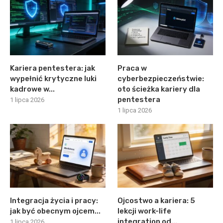
Kariera pentestera: jak
Praca w
wypełnić krytyczne luki
cyberbezpieczeństwie:
kadrowe w...
oto ścieżka kariery dla
pentestera
1 lipca 2026
1 lipca 2026
Integracja życia i pracy:
Ojcostwo a kariera: 5
jak być obecnym ojcem...
lekcji work-life
integration od...
1 lipca 2026