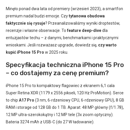
Minęło ponad dwa lata od premiery (wrzesień 2023), a smartfon
premium nadal budzi emocje. Czy
tytanowa obudowa
faktycznie się rysuje
? Przeanalizowaliśmy wyniki droptestów,
recenzje i własne obserwacje. To
feature deep-dive
dla
entuzjastów techu – z danymi, benchmarkami i praktycznymi
wnioskami. Jeśli rozważasz upgrade, dowiedz się,
czy warto
kupić iPhone 15 Pro
w 2025 roku.
Specyfikacja techniczna iPhone 15 Pro
– co dostajemy za cenę premium?
iPhone 15 Pro to kompaktowy flagowiec z ekranem 6,1 cala
Super Retina XDR (1179 x 2556 pikseli, 120 Hz ProMotion). Serce
to chip
A17 Pro
(3 nm, 6-rdzeniowy CPU, 6-rdzeniowy GPU), 8 GB
RAM i storage od 128 GB do 1 TB. Aparat: 48 MP główny (f/1.78),
12 MP ultra-szerokokątny i 12 MP tele (3x zoom optyczny).
Bateria 3274 mAh z USB-C (do 27 W ładowanie).